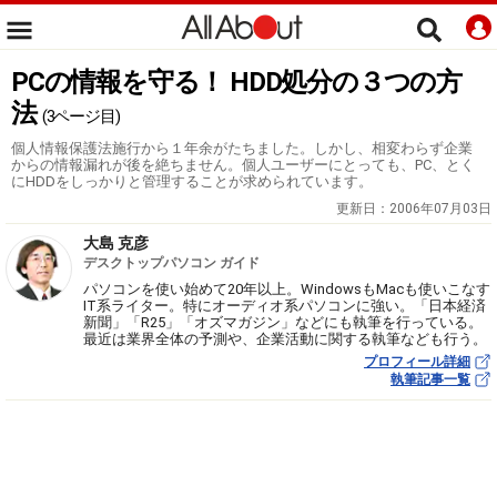
PCの情報を守る！ HDD処分の３つの方
法
(3ページ目)
個人情報保護法施行から１年余がたちました。しかし、相変わらず企業
からの情報漏れが後を絶ちません。個人ユーザーにとっても、PC、とく
にHDDをしっかりと管理することが求められています。
更新日：
2006年07月03日
大島 克彦
デスクトップパソコン ガイド
パソコンを使い始めて20年以上。WindowsもMacも使いこなす
IT系ライター。特にオーディオ系パソコンに強い。「日本経済
新聞」「R25」「オズマガジン」などにも執筆を行っている。
最近は業界全体の予測や、企業活動に関する執筆なども行う。
プロフィール詳細
執筆記事一覧