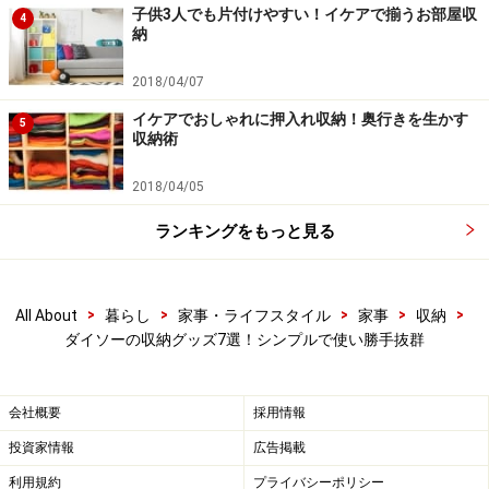
子供3人でも片付けやすい！イケアで揃うお部屋収
4
一時置きスペースにすると便利です。
納
2018/04/07
また、この商品がすごいのは、部品が2つに分かれてい
るので、背の高い傘にも、短い折り畳みの傘にも対応で
イケアでおしゃれに押入れ収納！奥行きを生かす
5
収納術
きるところ！
2018/04/05
ランキングをもっと見る
玄関ドアにつけて傘の収納に使用
■おすすめの使い方
さらに、傘の収納だけでなく、キッチン収納などにも使
>
>
>
>
>
All About
暮らし
家事・ライフスタイル
家事
収納
えます。たとえば冷蔵庫につけてラップやホイルを収納
ダイソーの収納グッズ7選！シンプルで使い勝手抜群
したり、調理ツールを立てたりするのもいいですね。ま
た、洗濯機の横につければ、ハンガーや掃除用具を収納
会社概要
採用情報
したりと、アイデア次第でいろいろな使い方ができる商
投資家情報
広告掲載
品です。
利用規約
プライバシーポリシー