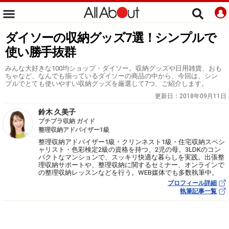
ダイソーの収納グッズ7選！シンプルで
使い勝手抜群
みんな大好きな100均ショップ・ダイソー。収納グッズや日用雑貨、おも
ちゃなど、なんでも揃っているダイソーの商品の中から、今回は、シン
プルでとても使いやすい収納グッズを厳選して7つ、ご紹介します。
更新日：
2018年09月11日
鈴木 久美子
プチプラ収納 ガイド
整理収納アドバイザー1級
整理収納アドバイザー1級・クリンネスト1級・住宅収納スペシ
ャリスト・色彩検定2級の資格を持つ、2児の母。3LDKのコン
パクトなマンションで、スッキリ快適な暮らしを実践。出張整
理収納サポートや、整理収納に関するセミナー、オンラインで
の整理収納レッスンなどを行う。WEB媒体でも多数執筆中。
プロフィール詳細
執筆記事一覧