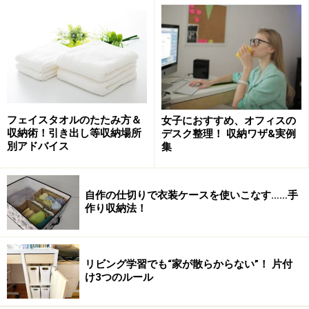
ダイソーのおすすめ収納グッズ1：スクエア
ボックス
フェイスタオルのたたみ方＆
女子におすすめ、オフィスの
収納術！引き出し等収納場所
デスク整理！ 収納ワザ&実例
別アドバイス
集
ダイソーの定番人気商品「スクエアボックス」小・大・深型
【サイズ・価格】
自作の仕切りで衣装ケースを使いこなす……手
深型：W 37×D 25×H 22cm ／税込216円（フタは別
作り収納法！
売り・税込108円）
大：W 37×D 25×H 11.5cm ／税込108円（フタは別売
リビング学習でも“家が散らからない”！ 片付
り・税込108円）
け3つのルール
小：W 26×D 19×H 11.5cm／税込108円（フタもセッ