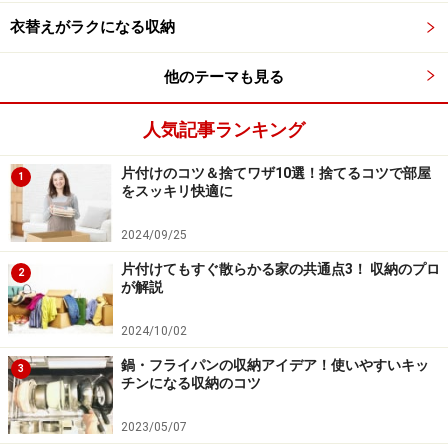
プルなホワイトから、ブルーや赤やダークグレーなどカ
衣替えがラクになる収納
ラフルに揃っているので、お好みの色を見つけてくださ
いね。
他のテーマも見る
人気記事ランキング
ダイソーのおすすめ収納グッズ2：マグネッ
片付けのコツ＆捨てワザ10選！捨てるコツで部屋
トタイプ傘立て
1
をスッキリ快適に
2024/09/25
色々な用途で使える便利なマグネットタイプ傘立て
片付けてもすぐ散らかる家の共通点3！ 収納のプロ
2
が解説
耐荷重：1kg
2024/10/02
マグネットタイプ傘立ては、傘の収納ホルダーの裏にマ
鍋・フライパンの収納アイデア！使いやすいキッ
3
チンになる収納のコツ
グネットがついたもの。マグネットがつくところに設置
して使います。マンションのドアは、マグネットがつく
2023/05/07
素材の物が多いと思います。ドアの内側に貼って、傘の