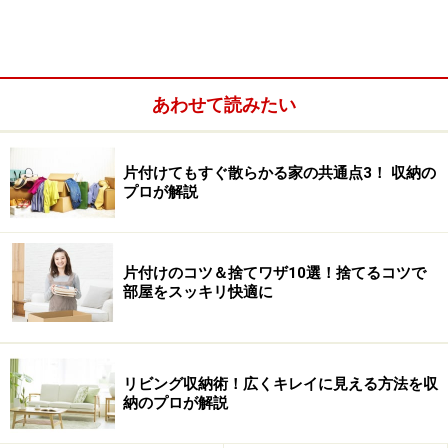
あわせて読みたい
片付けてもすぐ散らかる家の共通点3！ 収納の
【INDEX】
プロが解説
スクエアボックス
マグネットタイ
プ傘立て
片付けのコツ＆捨てワザ10選！捨てるコツで
部屋をスッキリ快適に
整理トレーS
《書斎》3段出しケース（クリア）
積み重ねボックス
リビング収納術！広くキレイに見える方法を収
ロックポット
納のプロが解説
粘土ケース