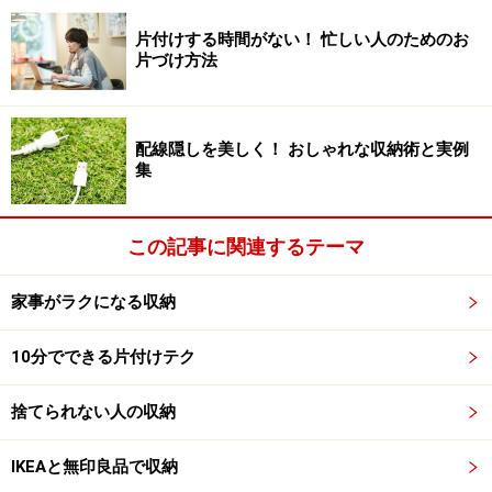
ト）
片付けする時間がない！ 忙しい人のためのお
大人気のスクエアボックス。大・小に続き深型も登場し
片づけ方法
て、ますます使える用途が増えました。大と深型はフタ
が共通サイズになっていて、別売りで税込108円です。
フタを使うことで上下に重ねて使用することもできま
配線隠しを美しく！ おしゃれな収納術と実例
集
す。
この記事に関連するテーマ
スクエアボックス大を、棚に入れて奥の物まで取り出しやす
家事がラクになる収納
く
■サイズ別・おすすめの使い方
10分でできる片付けテク
一番大きな深型は、子供のおもちゃなど、大きなものの
捨てられない人の収納
収納に便利です。大は、棚に入れて引き出しトレーにし
ています。小はキッチン周りの食材ストックの分類に使
IKEAと無印良品で収納
ったりと、何でも使える優秀なボックスです。色もシン