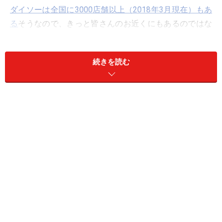
ダイソーは全国に3000店舗以上（2018年3月現在）もあ
る
そうなので、きっと皆さんのお近くにもあるのではな
いでしょうか。ダイソーの商品は年代も幅広く使えるシ
ンプルな物から、女子中高生に人気のキュートでかわい
続きを読む
い商品もどんどんと新商品が出てきて、ますます目が離
せない存在です。そんなダイソーの収納グッズを活用し
て、家中の収納を整えてみてください。
※価格について特別表記がない場合は、1点税込108円で
す。