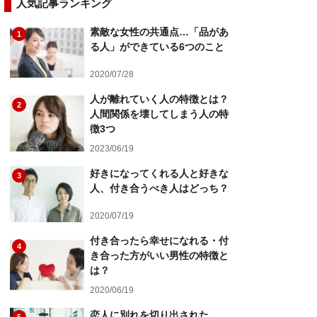
人気記事ランキング
素敵な女性の共通点…「品があ
1
る人」ができている6つのこと
2020/07/28
人が離れていく人の特徴とは？
2
人間関係を壊してしまう人の特
徴3つ
2023/06/19
好きになってくれる人と好きな
3
人、付き合うべき人はどっち？
2020/07/19
付き合ったら幸せになれる・付
4
き合った方がいい男性の特徴と
は？
2020/06/19
恋人に別れを切り出された