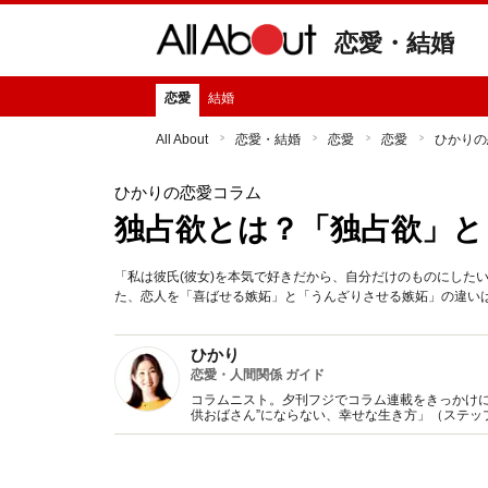
恋愛・結婚
恋愛
結婚
All About
恋愛・結婚
恋愛
恋愛
ひかりの
ひかりの恋愛コラム
独占欲とは？「独占欲」と
「私は彼氏(彼女)を本気で好きだから、自分だけのものにした
た、恋人を「喜ばせる嫉妬」と「うんざりさせる嫉妬」の違い
ひかり
恋愛・人間関係 ガイド
コラムニスト。夕刊フジでコラム連載をきっかけに
供おばさん”にならない、幸せな生き方」（ステッ
子」に変わる方法』（KADOKAWA/中経出版)など