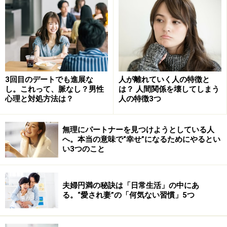
点）」がある相手とは、やはり長く関係を続けることは
難しいでしょう。
例えば、恋人がかなり好みのタイプだとしても、束縛が
激しくて、LINEの返事が遅いと怒ったり、浮気をいつも
疑っていたりするようなタイプだと、一緒にいられなく
3回目のデートでも進展な
人が離れていく人の特徴と
なることは多いもの。
し。これって、脈なし？男性
は？ 人間関係を壊してしまう
心理と対処方法は？
人の特徴3つ
ある程度、好みのタイプで、一緒にいて不快感がなく、
自分らしくいられるような相手を恋人にした方が、「別
無理にパートナーを見つけようとしている人
へ。本当の意味で“幸せ”になるためにやるとい
れる理由がない」ということもありますが、関係は続く
い3つのこと
でしょう。
夫婦円満の秘訣は「日常生活」の中にあ
つまり、結婚相手など、長く続けられることを重視した
る。“愛され妻”の「何気ない習慣」5つ
パートナーを選ぶときには、極端な話、「ド・ストライ
クの好みのタイプだけど、許容しにくい欠点がある人」