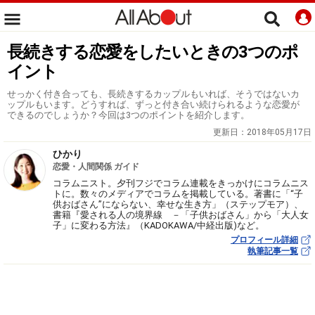
長続きする恋愛をしたいときの3つのポ
イント
せっかく付き合っても、長続きするカップルもいれば、そうではないカ
ップルもいます。どうすれば、ずっと付き合い続けられるような恋愛が
できるのでしょうか？今回は3つのポイントを紹介します。
更新日：
2018年05月17日
ひかり
恋愛・人間関係 ガイド
コラムニスト。夕刊フジでコラム連載をきっかけにコラムニス
トに。数々のメディアでコラムを掲載している。著書に「“子
供おばさん”にならない、幸せな生き方」（ステップモア）、
書籍『愛される人の境界線 －「子供おばさん」から「大人女
子」に変わる方法』（KADOKAWA/中経出版)など。
プロフィール詳細
執筆記事一覧