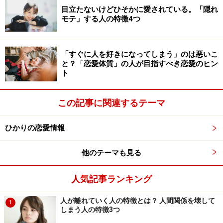
よりも、ある程度タイプな人の中から「嫌いにはなりそ
目立たないけどひそかに愛されている。「隠れ
うにない人」を探した方がいいのです。
モテ」する人の特徴4つ
そのためにも、異性として以上に「人として好きになれ
「すぐに人を好きになってしまう」のは悪いこ
る相手か」というのは、きちんと見ることが大切です。
と？「恋愛体質」の人が目指すべき恋愛のヒン
相手の男（女）としての色気にばかり目がいくのではな
ト
く、「人として魅力がある人なのか」をきちんと見極め
るのです。少なくとも、思いやりがあって信じられる人
この記事に関連するテーマ
なのか、というのは見ておいた方がいいでしょう。
ひかりの恋愛情報
次に紹介するポイントは、長続きする恋愛をするため
他のテーマも見る
に、最も重要なことだと言えます。次のページをご覧く
ださい。
人気記事ランキング
人が離れていく人の特徴とは？ 人間関係を壊して
1
※記事内容は執筆時点のものです。最新の内容をご確認くださ
しまう人の特徴3つ
い。