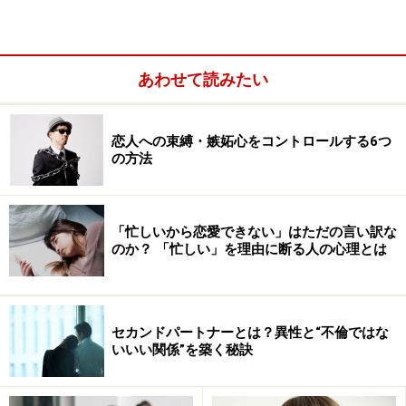
というのは、大事なことなのです。それは、「すごく好
きな要素があるか否か」よりも重要なポイントと言えま
す。
あわせて読みたい
恋人への束縛・嫉妬心をコントロールする6つ
の方法
「忙しいから恋愛できない」はただの言い訳な
のか？ 「忙しい」を理由に断る人の心理とは
セカンドパートナーとは？異性と“不倫ではな
いいい関係”を築く秘訣
逆に「すごく好きな要素」がある相手だとしても、それ
と同じくらいに「嫌いになる要素（許容しがたい欠