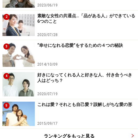
2023/06/19
次のページへ
1
/
3
素敵な女性の共通点…「品がある人」ができている
2
6つのこと
2020/07/28
“幸せになれる恋愛”をするための４つの秘訣
3
2014/10/09
好きになってくれる人と好きな人、付き合うべき
4
人はどっち？
2020/07/19
これは愛？それとも自己愛？誤解しがちな愛の形
5
2015/09/17
ランキングをもっと見る