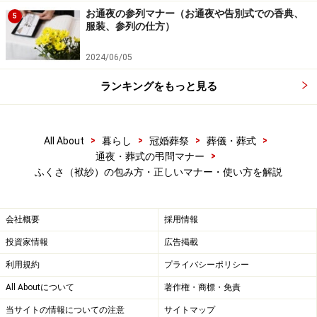
お通夜の参列マナー（お通夜や告別式での香典、
に折りたたみます。逆に慶事は「福」を受け止めるため
5
服装、参列の仕方）
に上を折って下を重ねます。財布状の金封ふくさも同
様、慶弔で右開き、左開きの入れ方が異なります。
2024/06/05
ランキングをもっと見る
お香典を複数預かっている場合など、1人が複数枚の金
封を渡す時は1枚のふくさに包んでかまいません。
>
>
>
>
All About
暮らし
冠婚葬祭
葬儀・葬式
>
通夜・葬式の弔問マナー
ふくさ（袱紗）の包み方・正しいマナー・使い方を解説
ふくさから金封の渡し方
金封を渡すときは、軽くたたんだ袱紗をお盆にみたてて
会社概要
採用情報
手にのせ、その上にまずは自分の方向に金封をのせま
投資家情報
広告掲載
す。次に相手から見て金封が正面になるように回転さ
せ、両手を添えて金封のみ差し出します。受付にお盆が
利用規約
プライバシーポリシー
ある場合は、手渡しではなくお盆の上に置きます。
All Aboutについて
著作権・商標・免責
当サイトの情報についての注意
サイトマップ