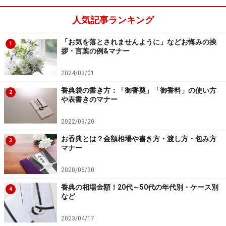
ん。大胆な花柄、幾何学模様、ドット、ストライプなど
人気記事ランキング
でも、シーンに応じたデザインであれば大丈夫です。
「お気を落とされませんように」などお悔みの挨
1
拶・言葉の例&マナー
ふくさの包み方
2024/03/01
香典袋の書き方：「御香奠」「御香料」の使い方
2
や表書きのマナー
2022/03/20
ふくさだけでなく、進物のラッピングも慶弔同様の考え方で
行います。
お香典とは？金額相場や書き方・渡し方・包み方
3
マナー
慶事と弔事では、ふくさの包み方が違います。たたんだ
状態で開いたとき、慶事は右手で開ける(右開き)、弔事
2020/06/30
は左手で開ける(左開き)と覚えておくと良いでしょう。
香典の相場金額！20代～50代の年代別・ケース別
4
など
上下の折り込み方は、弔事は悲しみで瞼を閉じている様
2023/04/17
子を表現するように、下を先に折、上からかぶせるよう