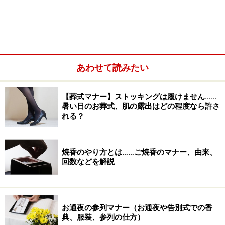
ふくさの種類
ふくさには、黒塗りのお盆に掛ける房付の「掛けふく
あわせて読みたい
さ」、小風呂敷状で包むタイプの「小風呂敷(手ふく
さ)」、小風呂敷状に爪がついた「爪付きふくさ」、切手
【葬式マナー】ストッキングは履けません……
盆とセットになった「台付きふくさ」、金封を挟み入れ
暑い日のお葬式、肌の露出はどの程度なら許さ
れる？
る財布状の「金封ふくさ（ポケットふくさ・挟みふく
さ）」などがあります。
焼香のやり方とは……ご焼香のマナー、由来、
「掛けふくさ」は最も格式が高くなり、現代では結納品
回数などを解説
の贈答によく使われます。普段は見かけることは少なく
なりましたが、改まったシーンやお布施等をを包んでお
渡しする際に利用するとより丁寧な印象になります。掛
お通夜の参列マナー（お通夜や告別式での香
けふくさの四方角の房は、慶事の際は金色で亀房を、弔
典、服装、参列の仕方）