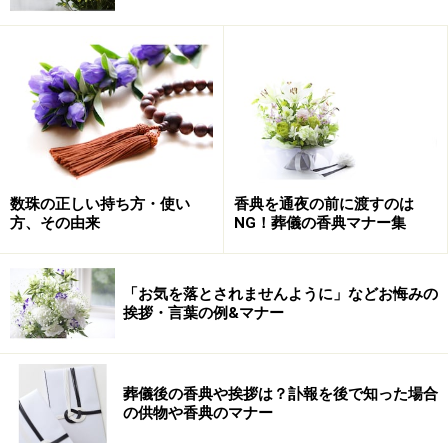
事の際は「銀鼠」と呼ばれる濃いグレーで平房が用いら
れます。
結婚式、通夜、葬儀・告別式、法要参列時など、日常使
いするふくさについては、使い勝手を考えて選びましょ
う。最近は手軽に使えて色や柄も豊富な「金封ふくさ(ポ
ケットふくさ・挟みふくさ)」が人気です。
数珠の正しい持ち方・使い
香典を通夜の前に渡すのは
方、その由来
NG！葬儀の香典マナー集
尚、ふくさは「袱紗」「帛紗」と書きますが、厳密には
「袱紗」は掛けふくさのことを、「帛紗」は「小風呂
敷」「金封ふくさ」等、掛けふくさ以外のものを指しま
「お気を落とされませんように」などお悔みの
挨拶・言葉の例&マナー
す。祝儀袋や不祝儀袋を包むふくさや、茶道で使用する
ふくさは「帛紗」と書きますが、最近では用途にこだわ
らず漢字で「袱紗」を用いるケースが増えてきました。
葬儀後の香典や挨拶は？訃報を後で知った場合
の供物や香典のマナー