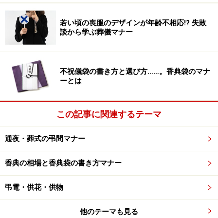
ふくさの色・柄
若い頃の喪服のデザインが年齢不相応!? 失敗
談から学ぶ葬儀マナー
色や柄は自分の好みで。慶弔シーンに合わせて使い分けてみ
ては。両用タイプも人気です。
不祝儀袋の書き方と選び方……。香典袋のマナ
ーとは
ふくさにはさまざまな色がありますが、慶事と弔事では
できれば分けて考えたいものです。
この記事に関連するテーマ
厳密な色の指定はありませんが、慶事は暖色系やパステ
通夜・葬式の弔問マナー
ルなど明るい色、弔事は寒色系やくすんだ色が適当で
す。紫、グレー、紺は慶弔どちらでも可。黒でも光沢の
香典の相場と香典袋の書き方マナー
ある布素材や、華やかな柄入りであれば慶事にも適して
います。
弔電・供花・供物
他のテーマも見る
柄は和風でなくてはいけないという決まりもありませ