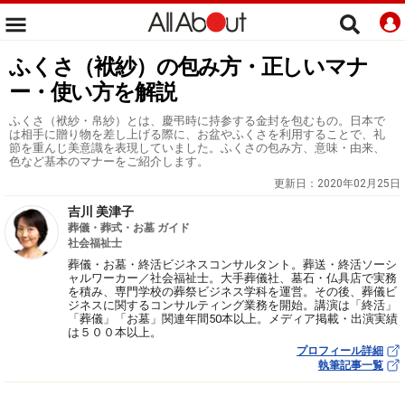
ふくさ（袱紗）の包み方・正しいマナ
ー・使い方を解説
ふくさ（袱紗・帛紗）とは、慶弔時に持参する金封を包むもの。日本で
は相手に贈り物を差し上げる際に、お盆やふくさを利用することで、礼
節を重んじ美意識を表現していました。ふくさの包み方、意味・由来、
色など基本のマナーをご紹介します。
更新日：
2020年02月25日
吉川 美津子
葬儀・葬式・お墓 ガイド
社会福祉士
葬儀・お墓・終活ビジネスコンサルタント。葬送・終活ソーシ
ャルワーカー／社会福祉士。大手葬儀社、墓石・仏具店で実務
を積み、専門学校の葬祭ビジネス学科を運営。その後、葬儀ビ
ジネスに関するコンサルティング業務を開始。講演は「終活」
「葬儀」「お墓」関連年間50本以上。メディア掲載・出演実績
は５００本以上。
プロフィール詳細
執筆記事一覧