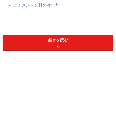
ふくさから金封の渡し方
ふくさの意味
続きを読む
祝儀袋や不祝儀袋など、お香典等の金封はふくさに包ん
で持参するのがマナーです。
ふくさは水引がくずれたり汚れないように、また角が折
れないようにとの配慮から使われるもの。
貴重品などが収蔵された箱に掛けられていた風呂敷状の
ものから端を発し、いつしか一枚ものの布地から四方角
に房がついた裏地付布ものに変わり、それが慶弔行事に
金封を渡す際の儀礼用品として広蓋(黒塗りの盆)と併せ
て用いられるようになりました。