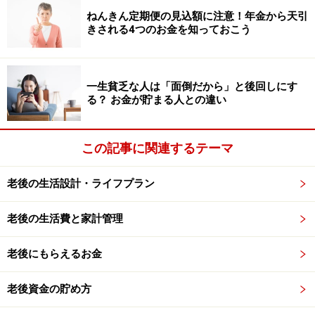
ねんきん定期便の見込額に注意！年金から天引
「できれば70歳まで働きたい」というのは、誰しも思う
きされる4つのお金を知っておこう
ことです。が、病気などでそれが叶わなくなるリスクも
ありますから、そのリスクを想定して、貯められるうち
にできるだけ老後のお金を作っておくのが肝要です。
一生貧乏な人は「面倒だから」と後回しにす
る？ お金が貯まる人との違い
※記事内容は執筆時点のものです。最新の内容をご確認くださ
い。
この記事に関連するテーマ
本記事の内容は一般的な情報提供を目的としており、特定の金融
商品や投資行動を推奨するものではありません。
投資や資産運用に関する最終的なご判断はご自身の責任において
老後の生活設計・ライフプラン
行ってください。
掲載情報の正確性・完全性については十分に配慮しております
が、その内容を保証するものではなく、これに基づく損失・損害
老後の生活費と家計管理
などについて当社は一切の責任を負いません。
最新の情報や詳細については、必ず各金融機関やサービス提供者
老後にもらえるお金
の公式情報をご確認ください。
【編集部からのお知らせ】
老後資金の貯め方
・「家計」について、
アンケート（2026/8/31まで）
を実施