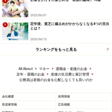
4
2025/06/01
定年後、貧乏に歯止めがかからなくなる4つの支出
5
とは？
2026/06/15
ランキングをもっと見る
>
>
>
All About
マネー
退職金・老後のお金
>
>
定年・退職のお金
老後の生活費と家計管理
公務員は老後のお金を心配しなくても良いのか
会社概要
採用情報
投資家情報
広告掲載