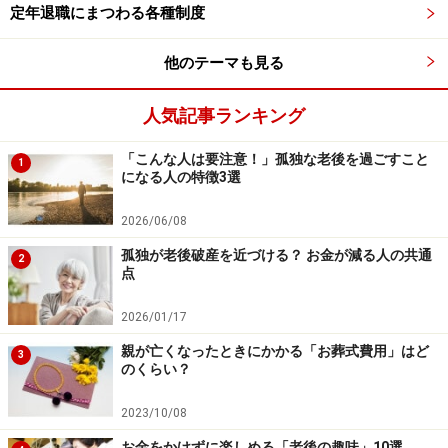
中です！
定年退職にまつわる各種制度
※抽選で20名にAmazonギフト券1000円分プレゼント
※謝礼付きの限定アンケートやモニター企画に参加が可能に
なります
他のテーマも見る
人気記事ランキング
「こんな人は要注意！」孤独な老後を過ごすこと
1
になる人の特徴3選
2026/06/08
孤独が老後破産を近づける？ お金が減る人の共通
2
点
2026/01/17
親が亡くなったときにかかる「お葬式費用」はど
3
のくらい？
2023/10/08
お金をかけずに楽しめる「老後の趣味」10選