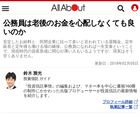
公務員は老後のお金を心配しなくても良
いのか
安定したお給料と、民間企業に比べて多いと言われている退職金。定年
延長と定年後も働ける場の確保。公務員になれれば一生安泰ということ
で、現役時代の資産形成に関心が薄い人もいるようですが、現実はそう
甘くありません。
更新日：
2018年02月05日
鈴木 雅光
投資信託 ガイド
『投資信託事情』の編集および、マネー本を中心に書籍160冊
の制作にかかわった出版プロデューサーが投資信託の最新情報
を紹介します。
プロフィール詳細
執筆記事一覧