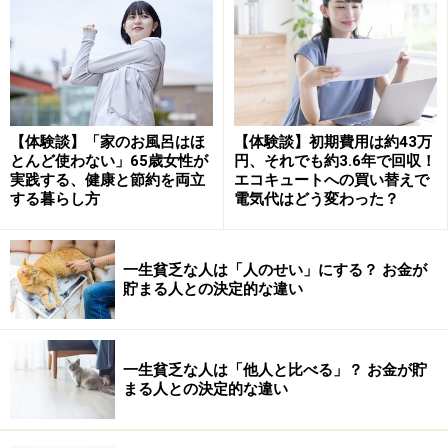
方が短いわけですから、70歳未満までの医療費とほぼ同
じということは、それだけ70歳以降は、誰もが病気がち
になることを意味しています。
したがって、「65歳以降も働けるから、老後のお金は心
【体験談】「家のお風呂はほ
【体験談】初期費用は約43万
とんど使わない」65歳女性が
円、それでも約3.6年で回収！
配しなくても良い」というのは、間違った考え方なので
実践する、健康と節約を両立
エコキュートへの買い替えで
す。健康に支障を来し、働けなくなったとしても、安心
する暮らし方
電気代はどう変わった？
して生活できるだけのお金を作る必要があります。
一生貧乏な人は「人のせい」にする？ お金が
公務員がiDeCoに加入した時の掛金上限額は、月額1万
貯まる人との決定的な違い
2000円です。52歳から積立を始め、年3％で運用できた
としても、60歳で積立期間が終了した時にできるお金は
約130万円。正直、大した金額ではありませんが、それ
一生貧乏な人は「他人と比べる」？ お金が貯
まる人との決定的な違い
でもゼロよりはマシです。20代、30代の若い公務員の方
なら、さらに大きく資産を増やせます。