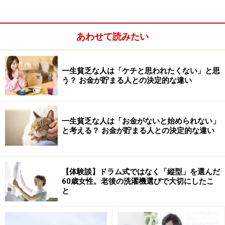
と納得してしまいそうになったのですが、ちょっと待
て。それはあなたが働き続けられれば、という前提条件
の話じゃないの？
あわせて読みたい
一生貧乏な人は「ケチと思われたくない」と思
いつまでも健康で働けるとは限らない
う？ お金が貯まる人との決定的な違い
確かに、働き続けることができれば、収入は得られま
す。いずれ、公的年金の支給開始年齢は、有無を言わさ
一生貧乏な人は「お金がないと始められない」
ず70歳に引き上げられるでしょう。健康に70歳まで働け
と考える？ お金が貯まる人との決定的な違い
る環境があれば、それはとても強いわけですが、問題は
健康に支障を来して、働けなくなるケースも想定される
ことです。
【体験談】ドラム式ではなく「縦型」を選んだ
60歳女性。老後の洗濯機選びで大切にしたこ
と
ちなみに生涯に費やす医療費のうち、半分は70歳未満
で、残りの50％は70歳以降で消費するという統計が、厚
生労働省から出されています。誰もが70歳以降の人生の