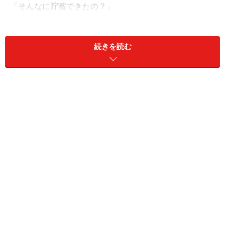
「そんなに貯蓄できたの？」
追い打ちをかけるように、突っ込んでしまいました。
「う～ん、子供が3人いるから教育費がかさむし、マン
続きを読む
ションも分譲を買ったし、老後のお金といっても、そん
なに貯蓄できているわけではないよ」。
貯蓄できていないのに、なぜこうも余裕なのでしょう。
彼は今52歳。定年まであと8年です。
「公務員の定年って、今は60歳だけど、2019年度から段
階的に引き上げられて、俺が定年になる頃には65歳にな
っているでしょ。で、65歳になってからも希望すれば嘱
託とかで働けるし。働いている限りは給料が入ってくる
から、老後のお金は心配しなくてもいいんだよ」。
「なるほど。やっぱり公務員って恵まれているんだね」