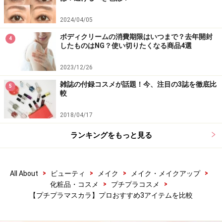
気になるマスカラはありましたか？ ぜひチェックしてみ
てください。
2024/04/05
ボディクリームの消費期限はいつまで？去年開封
4
したものはNG？使い切りたくなる商品4選
2023/12/26
雑誌の付録コスメが話題！今、注目の3誌を徹底比
5
較
2018/04/17
ランキングをもっと見る
>
>
>
>
All About
ビューティ
メイク
メイク・メイクアップ
>
>
化粧品・コスメ
プチプラコスメ
どれもプチプラとは思えない実力派のマスカラばかり！
【プチプラマスカラ】プロおすすめ3アイテムを比較
左から1：デジャヴュ キープスタイル マスカラa、2：デ