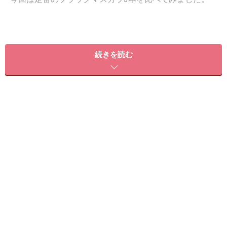
まずは何もしていないすっぴんのまつ毛から。マスカラ
がないと少し物足りない印象です。
続きを読む
ビフォー。マスカラがないと目元が寂しい印象
マスカラなしだとまつ毛が短くてやや下向き気味
1.【デジャヴュ】“お湯でするんと落ちる”お
なじみのマスカラ