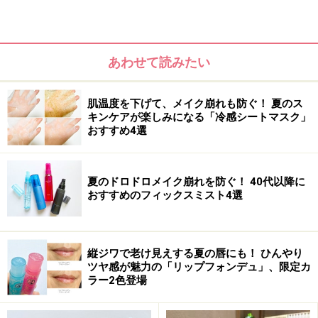
あわせて読みたい
肌温度を下げて、メイク崩れも防ぐ！ 夏のス
キンケアが楽しみになる「冷感シートマスク」
おすすめ4選
まつ毛に長さが出て繊維でボリュームアップ
夏のドロドロメイク崩れを防ぐ！ 40代以降に
おすすめのフィックスミスト4選
縦ジワで老け見えする夏の唇にも！ ひんやり
まつ毛がしっかりとカールして上向きに
ツヤ感が魅力の「リップフォンデュ」、限定カ
ラー2色登場
1：デジャヴュ キープスタイル マスカラa
作ったカールを長時間キープします。“お湯でするんと落