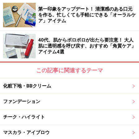
かな部分もキャッチ
第一印象をアップデート！ 清潔感のある口元
を作る、忙しくても手軽にできる「オーラルケ
ア」アイテム
美容成分配合でまつ毛をやさしくいたわります
40代、肌からポロポロが出たら要注意！ 大人
肌に透明感を呼び戻す、おすすめ「角質ケア」
アイテム4選
まつ毛1本1本をセパレートしながら長さを出します
この記事に関連するテーマ
2：ディーアップ パーフェクト エクステンション マスカ
化粧下地・BBクリーム
ラ
ヘッドが小さく細かな部分が塗りやすいので、目頭や下
ファンデーション
まつ毛のうぶ毛にもしっかりとマスカラ液が付きます。
繊維がするするとまつ毛に絡んでダマになりにくいのが
チーク・ハイライト
◎。
マスカラ・アイブロウ
先端に向かってすべらせるように塗ると自然とまつ毛を