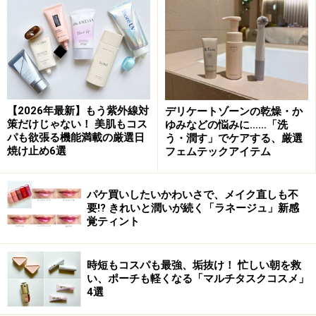
ちる”でおなじみのマスカラなので、パンダ目になりにく
いのに落とすのが簡単。 まつ毛が下向き気味の方やカー
ルアップしたまつ毛を長持ちさせたい方におすすめで
す。
ビューラーでまつ毛をカールさせてから、マスカラを根
本からダマにならないように、毛先まで均一にジグザグ
【2026年最新】もう紫外線対
デリケートゾーンの乾燥・か
策だけじゃない！ 美肌もコス
ゆみなどの悩みに……「洗
に動かして塗ります。
パも欲張る機能満載の厳選日
う・潤す」でケアする、厳選
焼け止め6選
フェムテックアイテム
パケ買いしたいかわいさで、メイク直しも不
美容成分配合でまつ毛をやさしくいたわります
要!? きれいと潤いが続く「ラネージュ」新感
覚ティント
デジャヴュ キープスタイル マスカラa
1500円（税抜／編集部調べ）／
イミュ
時短もコスパも最強、垢抜け！ 忙しい朝を救
い、ポーチも軽くなる「マルチタスクコスメ」
4選
2.【ディーアップ】目頭や下まつ毛など細