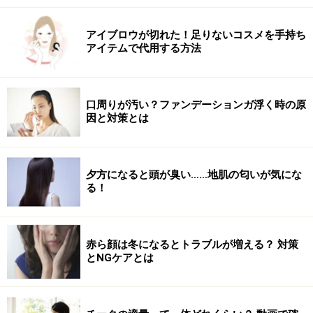
1日中カールキープ＆にじみ知らず！
アイブロウが切れた！足りないコスメを手持ち
アイテムで代用する方法
3：ヒロインメイク ロング＆カールマスカラ スーパー
WP
とにかく速乾のマスカラ！ ビューラーでカールアップし
口周りが汚い？ファンデーションガ浮く時の原
因と対策とは
たまつ毛をそのまま強力ロックします。スーパーウォー
タープルーフ処方でまつ毛をきれいにコーティングして
パンダ目になるのを防ぎます。
夕方になると頭が臭い……地肌の匂いが気にな
まつ毛のカールが落ちやすい方や汗をかきやすくてマス
る！
カラが落ちやすい方におすすめです。マスカラを塗った
あと、まつげ用コームで整えると、きれいに仕上がりま
す。
赤ら顔は冬になるとトラブルが増える？ 対策
とNGケアとは
目の形に添うカーブブラシが塗りやすい