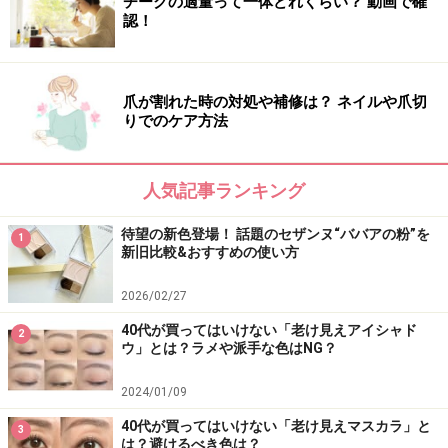
チークの適量って一体どれくらい？ 動画で確
ヒロインメイク ロング＆カールマスカラ スーパーWP
認！
1000円（税抜）／
伊勢半
爪が割れた時の対処や補修は？ ネイルや爪切
りでのケア方法
人気記事ランキング
待望の新色登場！ 話題のセザンヌ“ババアの粉”を
1
新旧比較&おすすめの使い方
2026/02/27
40代が買ってはいけない「老け見えアイシャド
2
ウ」とは？ラメや派手な色はNG？
お好みに合わせてプチプラマスカラを使い
2024/01/09
分けて
40代が買ってはいけない「老け見えマスカラ」と
3
は？避けるべき色は？