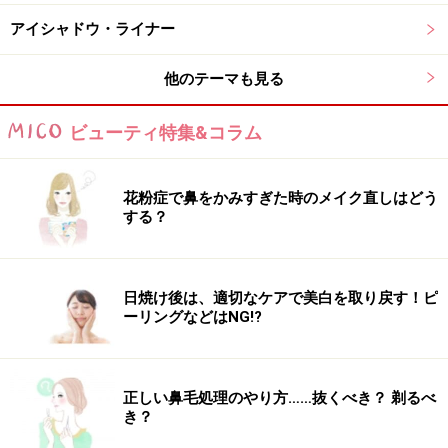
セパレートしながらすっと自まつ毛が伸びたように長さ
アイシャドウ・ライナー
が出ます。
他のテーマも見る
繊維とボリュームアップワックスでまつ毛を自然に太く長く
ビューティ特集&コラム
ディーアップ パーフェクト エクステンション マスカラ
1500円（税抜）／
ディー・アップ
花粉症で鼻をかみすぎた時のメイク直しはどう
する？
3.【ヒロインメイク】驚くほど速乾！カー
ルキープ力の高さも◎
日焼け後は、適切なケアで美白を取り戻す！ピ
ーリングなどはNG!?
瞬間ロック成分と形状記憶ポリマーが塗った瞬間にカールを
正しい鼻毛処理のやり方……抜くべき？ 剃るべ
固定
き？