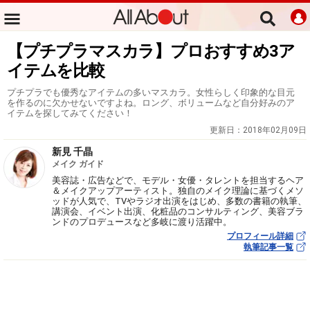
【プチプラマスカラ】プロおすすめ3ア
イテムを比較
プチプラでも優秀なアイテムの多いマスカラ。女性らしく印象的な目元
を作るのに欠かせないですよね。ロング、ボリュームなど自分好みのア
イテムを探してみてください！
更新日：
2018年02月09日
新見 千晶
メイク ガイド
美容誌・広告などで、モデル・女優・タレントを担当するヘア
＆メイクアップアーティスト。独自のメイク理論に基づくメソ
ッドが人気で、TVやラジオ出演をはじめ、多数の書籍の執筆、
講演会、イベント出演、化粧品のコンサルティング、美容ブラ
ンドのプロデュースなど多岐に渡り活躍中。
プロフィール詳細
執筆記事一覧