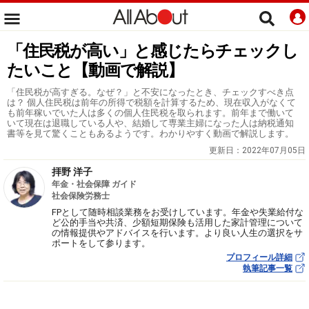
「住民税が高い」と感じたらチェックし
たいこと【動画で解説】
「住民税が高すぎる。なぜ？」と不安になったとき、チェックすべき点
は？ 個人住民税は前年の所得で税額を計算するため、現在収入がなくて
も前年稼いでいた人は多くの個人住民税を取られます。前年まで働いて
いて現在は退職している人や、結婚して専業主婦になった人は納税通知
書等を見て驚くこともあるようです。わかりやすく動画で解説します。
更新日：
2022年07月05日
拝野 洋子
年金・社会保障 ガイド
社会保険労務士
FPとして随時相談業務をお受けしています。年金や失業給付な
ど公的手当や共済、少額短期保険も活用した家計管理について
の情報提供やアドバイスを行います。より良い人生の選択をサ
ポートをして参ります。
プロフィール詳細
執筆記事一覧