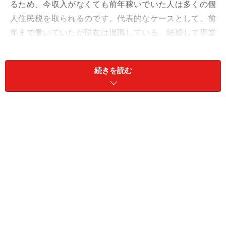
るため、今収入がなくても前年稼いでいた人は多くの個
人住民税を取られるのです。代表的なケースとして、前
年まで働いていたが現在は退職している、結婚して専業
主婦になった等があります。
続きを読む
まず、住民税の金額がいくらかを確認する方法を解説し
ます。
住民税の納付で自分で払う「普通徴収」を選んだ人は、
5～6月に郵送で自宅に届く住民税の納税通知書の「年税
額」を確認しましょう。そもそも住民税は市町村民税と
道府県民税の総称なので、納税通知書にはそれぞれの内
訳についても記載があります。また、1回で支払う場合
と4回で支払う場合の金額も書いてあるので、確認しま
しょう。