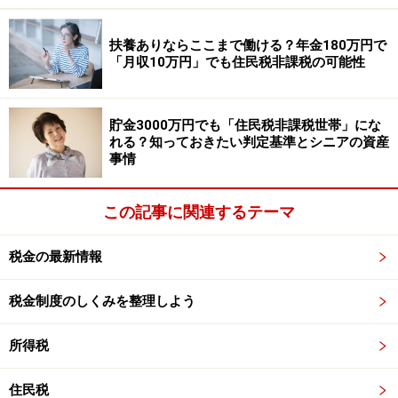
扶養ありならここまで働ける？年金180万円で
「月収10万円」でも住民税非課税の可能性
個人住民税が高いと感じるケースとは？ 申
告漏れがないか確認しよう
貯金3000万円でも「住民税非課税世帯」にな
個人住民税は前年の所得で税額を計算するため、今現在
れる？知っておきたい判定基準とシニアの資産
収入がなくても前年稼いでいた人はたくさん個人住民税
事情
を取られるのです。個人住民税が高く感じるケースで代
表的なものを挙げてみます。
この記事に関連するテーマ
1. 前年まで働いていたが、現在は退職している
税金の最新情報
2. 働いていたが結婚して専業主婦になった
3. 亡くなった（前年働いていた）
税金制度のしくみを整理しよう
4. 学生等で2つ以上の職場を掛け持ちしている
所得税
本人だけでなく扶養家族の医療費控除や住宅ローン控
住民税