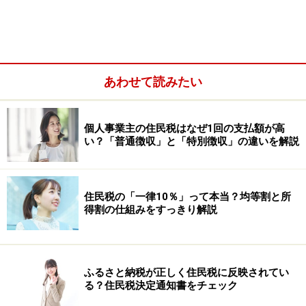
あわせて読みたい
個人事業主の住民税はなぜ1回の支払額が高
い？「普通徴収」と「特別徴収」の違いを解説
住民税の「一律10％」って本当？均等割と所
得割の仕組みをすっきり解説
会社員で給与から天引きされる「特別徴収」の場合は、
住民税税額決定通知書
の中の「税額」を確認してくださ
い。こちらも市町村民税と道府県民税の内訳、特別徴収
ふるさと納税が正しく住民税に反映されてい
税額が記載されています。特別徴収税額は、6月から来
る？住民税決定通知書をチェック
年5月までの個人住民税の年額です。各月の支払額も記