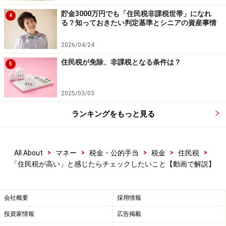
られる場合があります。市町村民税の減免や猶予を受け
貯金3000万円でも「住民税非課税世帯」になれ
4
られることを確認してから道府県民税を減免・猶予する
る？知っておきたい判定基準とシニアの資産事情
都道府県が多いのです。
2026/04/24
住民税が免除、非課税となる条件は？
詳しくはお住まいの地域の各区役所または各市税事務所
5
にお尋ねください（参考：
総務省HP
）。
2025/03/03
ランキングをもっと見る
新型コロナの影響により納税が困難な方へ
の「地方税における猶予制度」
>
>
>
>
>
新型コロナウイルス感染症の影響により、住民税の納付
All About
マネー
税金・公的手当
税金
住民税
「住民税が高い」と感じたらチェックしたいこと【動画で解説】
が難しい方には、次の場合に「地方税における猶予制
度」があります。
会社概要
採用情報
・災害により財産に相当な損失が生じた場合
投資家情報
広告掲載
・ご本人またはご家族が病気にかかった場合