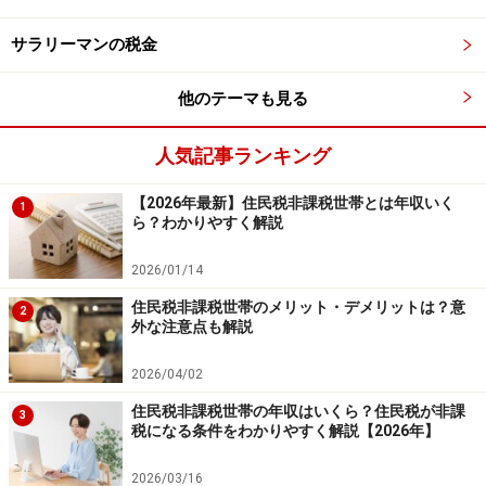
除、社会保険料控除、生命保険料控除、小規模企業共済
等掛金控除（個人型確定拠出年金等）、扶養控除等に漏
サラリーマンの税金
れはないでしょうか？ 会社員なら年末調整で差し引き漏
れの所得控除等がないか、確認してみましょう。
他のテーマも見る
自営業者なら、上記の所得控除等とは別に必要経費等に
人気記事ランキング
漏れはなかったか、確認してみましょう。修正申告で課
【2026年最新】住民税非課税世帯とは年収いく
1
税所得が少なくなれば、個人住民税も少なくなり還付さ
ら？わかりやすく解説
れる可能性もあるのです。
2026/01/14
住民税非課税世帯のメリット・デメリットは？意
2
外な注意点も解説
個人住民税が支払えないとき、減免や猶予
の制度もあり
2026/04/02
災害にあったときや死亡したとき、生活扶助を受けてい
住民税非課税世帯の年収はいくら？住民税が非課
3
税になる条件をわかりやすく解説【2026年】
るとき等、市町村民税を納めるにあたって困難な事情が
あるときは、その状況に応じて市町村民税の減免を受け
2026/03/16