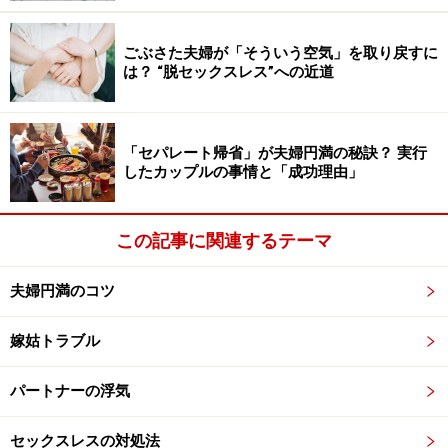
セックスレスが結婚前から続いている時の
対処法1：未来設計作戦
ごぶさた夫婦が「そういう空気」を取り戻すに
は？ “脱セックスレス”への近道
これは2人で先輩カップルの様子を見たり、将来のこと
を言葉にしたりすることで、パートナーの気持ちを動か
す作戦です。
「セパレート帰省」が夫婦円満の秘訣？ 実行
したカップルの事情と「成功理由」
経済が右肩上がりではなく、将来が不透明な昨今。「自
分の生き方や未来の姿が見えない、自信がない、将来に
この記事に関連するテーマ
責任が持てない」と考え、家族を持つこと、子供を持つ
ことをためらう男性もいます。もちろん「セックス＝子
夫婦円満のコツ
作り」というわけではないですが、子供を持つことに積
極的でないという気持ちは、セックスに対して後ろ向き
嫁姑トラブル
になる原因のうちの1つです。
パートナーの浮気
こんなだんな様には、素敵な先輩カップルの事例を見せ
てみましょう。結婚後も夫婦がラブラブで、2人で楽し
セックスレスの対処法