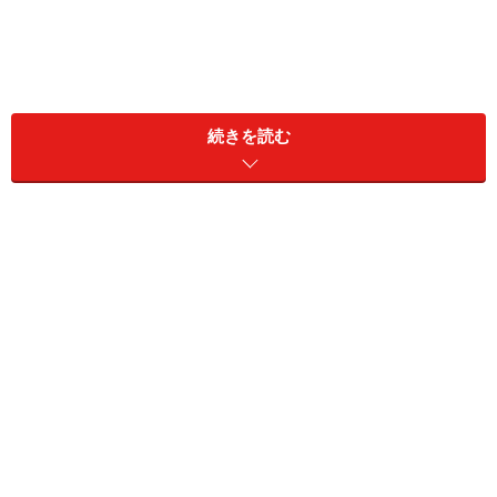
結婚すればセックスレスな日常は変わる？
続きを読む
ニッポンのセックスレスな既婚カップルは増え続けてい
ます。
2017年2月に発表された、一般社団法人 日本家族計画協
会が全国の16～49歳の男女3000人に行った「第8回男女
の生活と意識に関する調査」によると、婚姻関係にある
男女がセックスレスと回答した数は、過去最高の
47.2％。別な民間企業の調査でも30代～50代の夫婦の8
割が「夫婦円満」と答えているのに「セックスレス」と
答えた方も約6割という結果が発表されています。