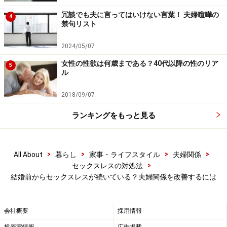
気持ちで2人の未来を設計するように仕向けることが大
冗談でも夫に言ってはいけない言葉！ 夫婦喧嘩の
4
切です。そうすることで将来の不安が減り、セックスレ
禁句リスト
スの改善に効果が期待できます。
2024/05/07
女性の性欲は何歳まである？40代以降の性のリア
5
ル
セックスレスが結婚前から続いている時の
対処法2：ジェラシー作戦
2018/09/07
こちらは「結婚＝固定のパートナーをゲット」と安心し
ランキングをもっと見る
きっているパートナーをちょっと焦らせるというやや刺
激的な作戦です。
>
>
>
>
All About
暮らし
家事・ライフスタイル
夫婦関係
>
セックスレスの対処法
男性の異性への心理の根源にひそむのは「狩人」のＤＮ
結婚前からセックスレスが続いている？夫婦関係を改善するには
Ａ。新たに目に入るもの、逃げるものは追いかけたくな
る一方、手元に確保した獲物には注意を払わない傾向が
会社概要
採用情報
あります。つまり、既に自分のものになってしまった妻