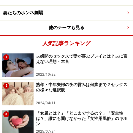
く子育てに関わっているような友達、先輩の家を訪問す
妻たちのホンネ劇場
るなどして、いろいろと話を聞きます。
他のテーマも見る
そしてその後、2人だけで、この先10年ぐらいの間の自
分たちの近未来の姿を想像してみる機会を作りましょ
人気記事ランキング
う。子供のいる家庭を目指すなら、教育資金なども含め
た家計プランや、女性の働き方についても計画を立てて
夫婦間のセックスで妻が喜ぶプレイとは？夫に言
1
えない理想・本音
おく必要があります。子供のいる生活の事例を見たり話
しを聞いたりした後だと、より具体的なイメージがわく
2022/10/22
でしょう。
熟年・中年夫婦の夜の営みは何歳まで？セックス
2
の様々な選択肢
ポイントは「子作りをいつどうするか？」のように、
2024/04/11
「セックス＝やらなきゃいけない義務」だと押しつける
ような話題を避けることです。子作りとセックスを結び
「女風とは？」「どこまでするの？」「安全性
3
は？」誰にも聞けなかった「女性用風俗」のキホ
つけると男性側はゲンナリしてきます。もっと俯瞰的
ン
に、2人で作り上げる次の10年をイメージし、前向きな
2025/07/24