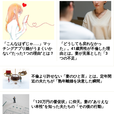
しかし、どちらかが「自分の最愛の人と素敵なセックス
をたくさんしたい」と思っていたとしたら、これから先
何十年も「あなただけを愛します」「あなた以外とはセ
ックスしません」と約束したパートナーとの「結婚」
は、性のよろこびを封印した空虚な人生を送ることを意
「こんなはずじゃ……」マッ
「どうしても戻れなかっ
味します。
チングアプリ婚がうまくいか
た」。41歳男性が不倫した理
ない“たった1つの理由”とは？
由とは。妻が見落とした「3
つの不足」
「結婚前はセックスレスだったけど、結婚したら変わる
かも」という可能性ももちろんありますが、何もしない
ままではそのまま「家族化」が進行し、さらにセックス
不倫より許せない「妻のひと言」とは。定年間
から離れてしまう可能性もあります。では、結婚という
近の夫たちが「熟年離婚を決意した瞬間」
「環境の変化」をとらえて、どんなアクションが有効な
のか。今回は2つのミッションをご紹介しましょう。
「120万円の督促状」に仰天。妻の“ありえな
い本性”を知った夫たちの「その後の行動」