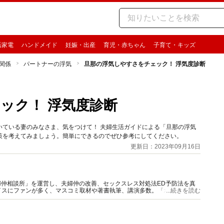
活家電
ハンドメイド
妊娠・出産
育児・赤ちゃん
子育て・キッズ
関係
パートナーの浮気
旦那の浮気しやすさをチェック！ 浮気度診断
ック！ 浮気度診断
いている妻のみなさま、気をつけて！ 夫婦生活ガイドによる「旦那の浮気
策を考えてみましょう。簡単にできるのでぜひ参考にしてください。
更新日：2023年09月16日
夫婦仲相談所」を運営し、夫婦仲の改善、セックスレス対処法ED予防法を真
イスにファンが多く、マスコミ取材や著書執筆、講演多数。『オトナのお悩
...続きを読む