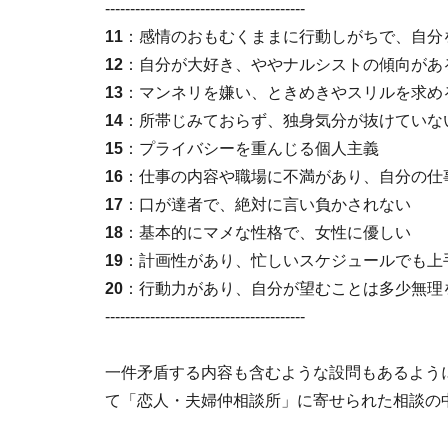
----------------------------------------
11
：感情のおもむくままに行動しがちで、自分
12
：自分が大好き、ややナルシストの傾向があ
13
：マンネリを嫌い、ときめきやスリルを求め
14
：所帯じみておらず、独身気分が抜けていな
15
：プライバシーを重んじる個人主義
16
：仕事の内容や職場に不満があり、自分の仕
17
：口が達者で、絶対に言い負かされない
18
：基本的にマメな性格で、女性に優しい
19
：計画性があり、忙しいスケジュールでも上
20
：行動力があり、自分が望むことは多少無理
----------------------------------------
一件矛盾する内容も含むような設問もあるよう
て「恋人・夫婦仲相談所」に寄せられた相談の