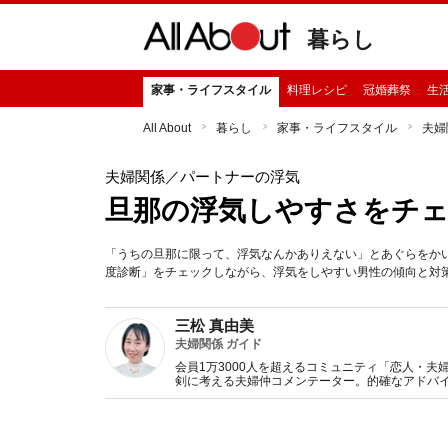
暮らし
家事・ライフスタイル
料理レシピ
冠婚葬祭
生
All About
暮らし
家事・ライフスタイル
夫婦
夫婦関係
／パートナーの浮気
旦那の浮気しやすさをチェ
「うちの旦那に限って、浮気なんかありえない」とあぐらをか
度診断」をチェックしながら、浮気をしやすい男性の傾向と対
三松 真由美
夫婦関係 ガイド
会員1万3000人を超えるコミュニティ「恋人・
剣に考える夫婦仲コメンテーター。的確なアドバ
み保健室』サービス開始。