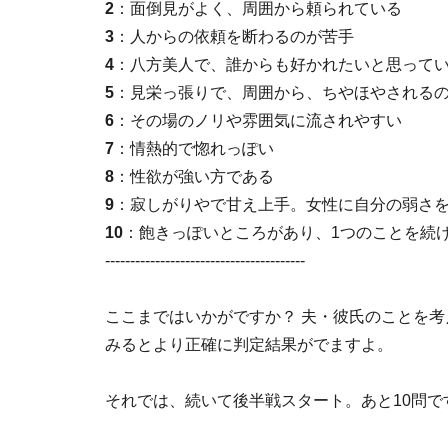
2
：面倒見がよく、周囲から頼られている
3
：人からの依頼を断わるのが苦手
4
：八方美人で、誰からも好かれたいと思って
5
：見栄っ張りで、周囲から、ちやほやされる
6
：その場のノリや雰囲気に流されやすい
7
：情熱的で惚れっぽい
8
：性欲が強い方である
9
：寂しがりやで甘え上手。女性に自分の弱さ
10
：飽きっぽいところがあり、1つのことを続
----------------------------------------
ここまではいかがですか？ 夫・彼氏のことを
みるとより正確に判定結果がでますよ。
それでは、続いて後半戦スタート。あと10問で