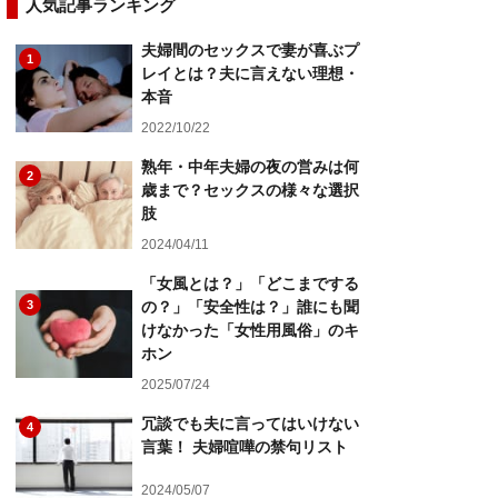
人気記事ランキング
夫婦間のセックスで妻が喜ぶプ
1
レイとは？夫に言えない理想・
本音
2022/10/22
熟年・中年夫婦の夜の営みは何
2
歳まで？セックスの様々な選択
肢
2024/04/11
「女風とは？」「どこまでする
3
の？」「安全性は？」誰にも聞
けなかった「女性用風俗」のキ
ホン
2025/07/24
冗談でも夫に言ってはいけない
4
言葉！ 夫婦喧嘩の禁句リスト
2024/05/07