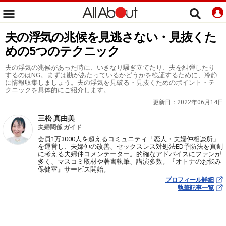
夫の浮気の兆候を見逃さない・見抜くた
めの5つのテクニック
夫の浮気の兆候があった時に、いきなり騒ぎ立てたり、夫を糾弾したり
するのはNG。まずは勘があたっているかどうかを検証するために、冷静
に情報収集しましょう。夫の浮気を見破る・見抜くためのポイント・テ
クニックを具体的にご紹介します。
更新日：
2022年06月14日
三松 真由美
夫婦関係 ガイド
会員1万3000人を超えるコミュニティ「恋人・夫婦仲相談所」
を運営し、夫婦仲の改善、セックスレス対処法ED予防法を真剣
に考える夫婦仲コメンテーター。的確なアドバイスにファンが
多く、マスコミ取材や著書執筆、講演多数。『オトナのお悩み
保健室』サービス開始。
プロフィール詳細
執筆記事一覧