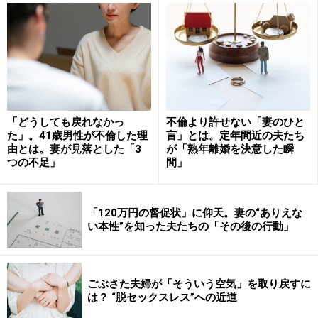
ガイドがおすすめしたいのは、「もしや浮気？」と思っ
たときの冷静な対応です。まずは妻の勘があたっている
のかどうかを検証するために、冷静に情報収集すること
が大切です。では、どんなポイントを見れば、夫が浮気
をしているかどうかがわかるのでしょうか？ その見破り
テクニックを具体的にご紹介しましょう。
「どうしても戻れなかっ
不倫より許せない「妻のひと
た」。41歳男性が不倫した理
言」とは。定年間近の夫たち
由とは。妻が見落とした「3
が「熟年離婚を決意した瞬
＜目次＞
つの不足」
間」
兆候ポイント1:帰宅時間＆泊りがけの出張や休日出
勤
「120万円の督促状」に仰天。妻の“ありえな
兆候ポイント2:服装・持ち物
い本性”を知った夫たちの「その後の行動」
兆候ポイント3:携帯電話
兆候ポイント4:出費・クレジットカード
ごぶさた夫婦が「そういう空気」を取り戻すに
兆候ポイント5:自家用車
は？ “脱セックスレス”への近道
賢い妻は、浮気を疑っている様子を見せない