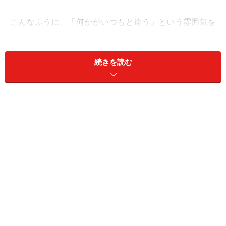
こんなふうに、「何かがいつもと違う」という雰囲気を
察知したとき、もしかすると、旦那様の浮気が密かに進
行しているかもしれません。では、そんな「夫の浮気の
続きを読む
兆候」に対して、あなたはどうしますか？
自分の勘だけで実家を巻き込んで大騒ぎをしたり、旦那
様を詰問したりするのは得策ではありません。「妻にば
れたかも……！」という思いが反省につながり、「やっぱ
り浮気は止めよう」と不倫の収束に向かうならいいので
すが、多くの場合はそうなりません。よくあるのは、完
全否定＋ますます慎重に浮気を進める潜航パターンに進
化すること。