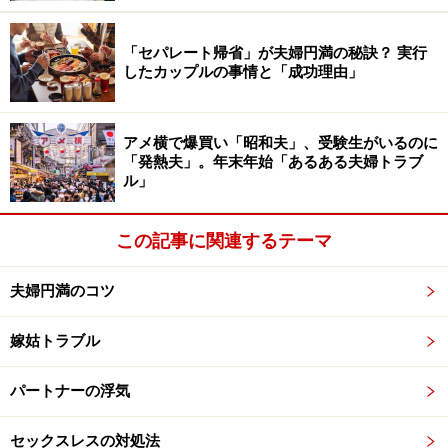
「セパレート帰省」が夫婦円満の秘訣？ 実行
したカップルの事情と「成功理由」
兆候ポイント1:帰宅時間＆泊りがけの出張
や休日出勤
アメ横で爆買い「昭和夫」、受験生がいるのに
「発熱夫」。年末年始「あるある夫婦トラブ
ル」
旦那様の泊りがけの出張が急に増えた場合は要チェック。浮
この記事に関連するテーマ
気の兆候の可能性も
夫婦円満のコツ
旦那様が浮気相手と過ごす時間が増えるほど、家庭で過
ごす時間が減ります。そうなると、まずは毎日の帰宅時
嫁姑トラブル
間が遅くなりがちに。泊りがけの出張や休日出勤の回数
が急に増えるような場合も、浮気の兆候の可能性がある
パートナーの浮気
ので要チェックです。
セックスレスの対処法