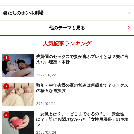
休日出勤や泊りがけの出張は、会社にとっては「経費
妻たちのホンネ劇場
増」になることですから、この不況のご時世ではどんな
会社も、基本的には避けたいはず。確たる理由もなし
他のテーマも見る
に、ずるずると休日出勤や時間外労働時間数が増えてい
るとしたら、ちょっと注意してみましょう。休日出勤や
人気記事ランキング
残業時間数などは給与明細に明示してあるところも多い
でしょうから、旦那様の申告回数と給与があっているか
夫婦間のセックスで妻が喜ぶプレイとは？夫に言
1
えない理想・本音
どうかをチェックしてみるのもいいかもしれません。
2022/10/22
熟年・中年夫婦の夜の営みは何歳まで？セックス
2
兆候ポイント2:服装・持ち物
の様々な選択肢
2024/04/11
「女風とは？」「どこまでするの？」「安全性
3
は？」誰にも聞けなかった「女性用風俗」のキホ
それまでは常にしていた結婚指輪をはずしていることが増え
ン
た……なんてことはありませんか？
2025/07/24