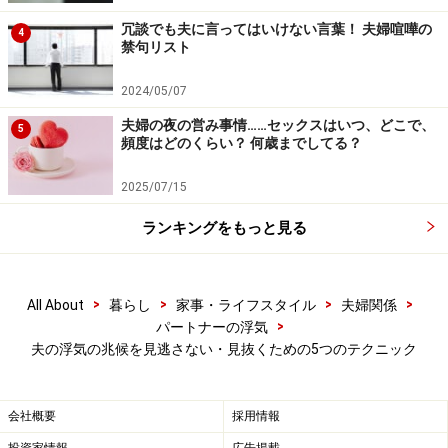
恋人ができれば、自然と身だしなみを整えおしゃれに気
冗談でも夫に言ってはいけない言葉！ 夫婦喧嘩の
4
禁句リスト
をつけるようになるのは、老若男女を問わず見られる傾
向です。また、頻度としては多くないかもしれません
2024/05/07
が、相手からもらった服や装飾品、雑貨などを身につけ
夫婦の夜の営み事情……セックスはいつ、どこで、
5
ている場合もありますので、自分が買った覚えのないも
頻度はどのくらい？ 何歳までしてる？
のがあったら、さりげなくチェック。
2025/07/15
「汚れるから」などの必然性のない理由で、結婚指輪を
ランキングをもっと見る
はずしているシーンが増えるのも、浮気の危険信号と判
断できるでしょう。
>
>
>
>
All About
暮らし
家事・ライフスタイル
夫婦関係
>
パートナーの浮気
引き続き、旦那様の浮気を見破るポイントを3つご紹介
夫の浮気の兆候を見逃さない・見抜くための5つのテクニック
します。
会社概要
採用情報
兆候ポイント3:携帯電話