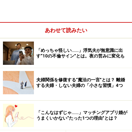
あわせて読みたい
「めっちゃ怪しい……」浮気夫が無意識に出
す“10の不倫サイン”とは。夜の営みに変化も
あるいは「俺が信用できないのか」と逆切れし、「そも
そもお前の家事が下手で……」と妻を責める居直りパター
夫婦関係を修復する“魔法の一言”とは？ 離婚
する夫婦・しない夫婦の「小さな習慣」4つ
ンに変化することも。追い込まれた勢いで一気に夫婦関
係の解消にまで飛躍し、「お前への気持ちはなくなった
からもう離婚したい」と具体的な離婚話に発展しまうな
ど、妻にとって望ましくない方向に進んでしまうことも
「こんなはずじゃ……」マッチングアプリ婚が
うまくいかない“たった1つの理由”とは？
あります。