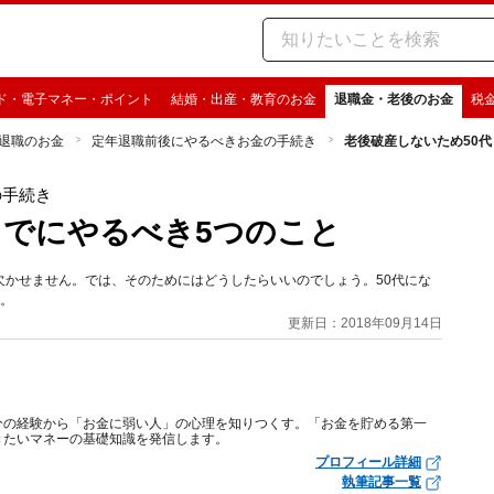
ド・電子マネー・ポイント
結婚・出産・教育のお金
退職金・老後のお金
税
退職のお金
定年退職前後にやるべきお金の手続き
老後破産しないため50
の手続き
までにやるべき5つのこと
欠かせません。では、そのためにはどうしたらいいのでしょう。50代にな
す。
更新日：2018年09月14日
分の経験から「お金に弱い人」の心理を知りつくす。「お金を貯める第一
きたいマネーの基礎知識を発信します。
プロフィール詳細
執筆記事一覧