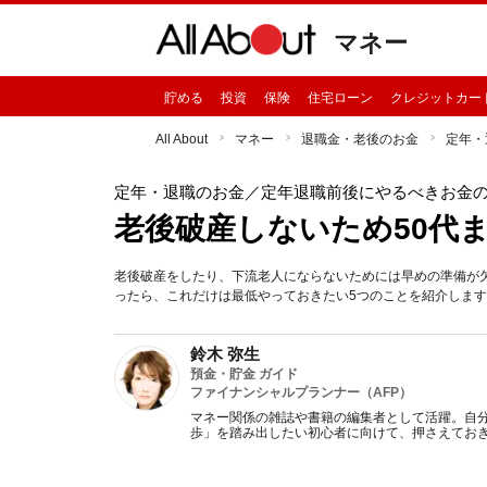
マネー
貯める
投資
保険
住宅ローン
クレジットカー
All About
マネー
退職金・老後のお金
定年・
定年・退職のお金
／定年退職前後にやるべきお金
老後破産しないため50代
老後破産をしたり、下流老人にならないためには早めの準備が
ったら、これだけは最低やっておきたい5つのことを紹介しま
鈴木 弥生
預金・貯金 ガイド
ファイナンシャルプランナー（AFP）
マネー関係の雑誌や書籍の編集者として活躍。自
歩」を踏み出したい初心者に向けて、押さえてお