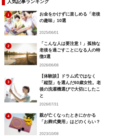
人気記事ランキング
お金をかけずに楽しめる「老後
1
の趣味」10選
2025/06/01
「こんな人は要注意！」孤独な
2
老後を過ごすことになる人の特
徴3選
2026/06/08
【体験談】ドラム式ではなく
3
「縦型」を選んだ60歳女性。老
後の洗濯機選びで大切にしたこ
と
2026/07/31
親が亡くなったときにかかる
4
「お葬式費用」はどのくらい？
2023/10/08