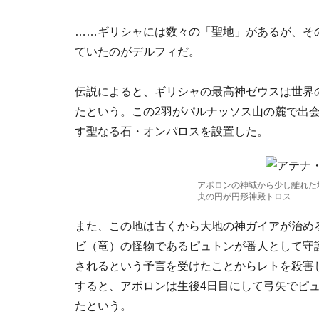
……ギリシャには数々の「聖地」があるが、そ
ていたのがデルフィだ。
伝説によると、ギリシャの最高神ゼウスは世界
たという。この2羽がパルナッソス山の麓で出
す聖なる石・オンパロスを設置した。
アポロンの神域から少し離れた
央の円が円形神殿トロス
また、この地は古くから大地の神ガイアが治め
ビ（竜）の怪物であるピュトンが番人として守
されるという予言を受けたことからレトを殺害
すると、アポロンは生後4日目にして弓矢でピ
たという。