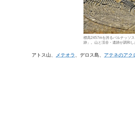
標高2457mを誇るパルナッソ
跡」。山と渓谷・遺跡が調和し
アトス山、
メテオラ
、デロス島、
アテネのアク