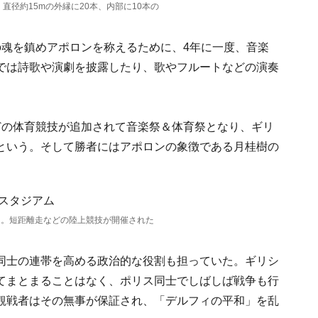
直径約15mの外縁に20本、内部に10本の
の魂を鎮めアポロンを称えるために、4年に一度、音楽
では詩歌や演劇を披露したり、歌やフルートなどの演奏
どの体育競技が追加されて音楽祭＆体育祭となり、ギリ
という。そして勝者にはアポロンの象徴である月桂樹の
アム。短距離走などの陸上競技が開催された
同士の連帯を高める政治的な役割も担っていた。ギリシ
てまとまることはなく、ポリス同士でしばしば戦争も行
観戦者はその無事が保証され、「デルフィの平和」を乱