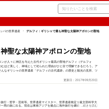
ッパの世界遺産
デルフィ：ギリシャで最も神聖な太陽神アポロンの聖地
も神聖な太陽神アポロンの聖地
ロンが人々に神託を与えた古代ギリシャ最高の聖地デルフィ（デルフォ
のむほど美しく、神域として祀られた理由がひと目で理解できるだろう。ア
そんなギリシャの世界遺産「デルフィの古代遺跡」の歴史と観光の見所、ツ
更新日：2017年09月20日
外旅行・哲学・芸術等。世界遺産マイスター、世界遺産検定１級文部科学大
界一周の旅に出る。現在は東南アジアを拠点に海外旅行を継続しながらフリ
...続きを読む