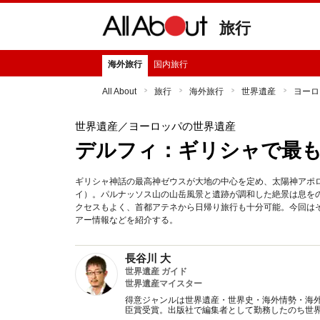
旅行
海外旅行
国内旅行
All About
旅行
海外旅行
世界遺産
ヨーロ
世界遺産
／ヨーロッパの世界遺産
デルフィ：ギリシャで最
ギリシャ神話の最高神ゼウスが大地の中心を定め、太陽神アポ
イ）。パルナッソス山の山岳風景と遺跡が調和した絶景は息を
クセスもよく、首都アテネから日帰り旅行も十分可能。今回は
アー情報などを紹介する。
長谷川 大
世界遺産 ガイド
世界遺産マイスター
得意ジャンルは世界遺産・世界史・海外情勢・海
臣賞受賞。出版社で編集者として勤務したのち世