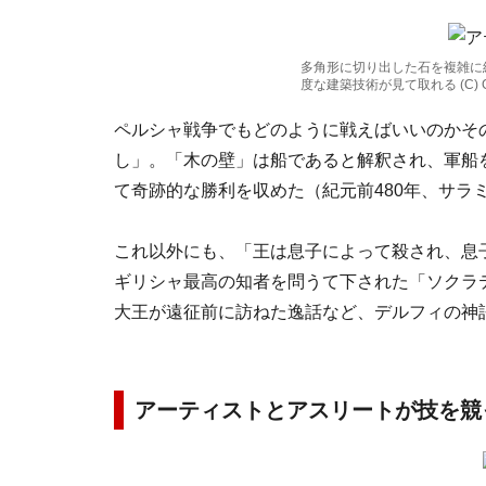
多角形に切り出した石を複雑に
度な建築技術が見て取れる (C) G
ペルシャ戦争でもどのように戦えばいいのかそ
し」。「木の壁」は船であると解釈され、軍船
て奇跡的な勝利を収めた（紀元前480年、サラ
これ以外にも、「王は息子によって殺され、息
ギリシャ最高の知者を問うて下された「ソクラ
大王が遠征前に訪ねた逸話など、デルフィの神
アーティストとアスリートが技を競