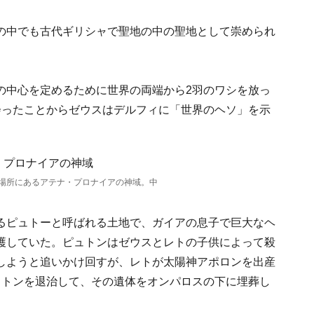
の中でも古代ギリシャで聖地の中の聖地として崇められ
の中心を定めるために世界の両端から2羽のワシを放っ
会ったことからゼウスはデルフィに「世界のヘソ」を示
場所にあるアテナ・プロナイアの神域。中
るピュトーと呼ばれる土地で、ガイアの息子で巨大なヘ
護していた。ピュトンはゼウスとレトの子供によって殺
しようと追いかけ回すが、レトが太陽神アポロンを出産
ュトンを退治して、その遺体をオンパロスの下に埋葬し