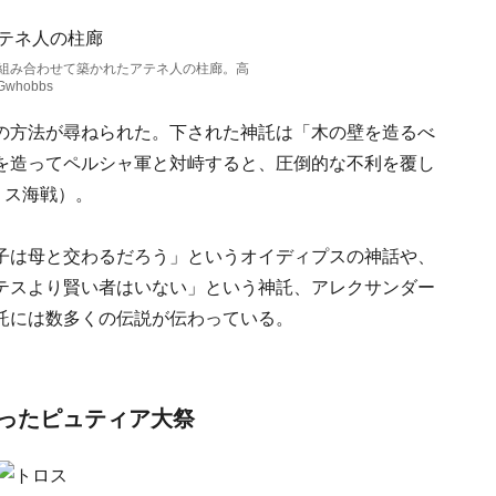
組み合わせて築かれたアテネ人の柱廊。高
whobbs
の方法が尋ねられた。下された神託は「木の壁を造るべ
を造ってペルシャ軍と対峙すると、圧倒的な不利を覆し
ミス海戦）。
子は母と交わるだろう」というオイディプスの神話や、
テスより賢い者はいない」という神託、アレクサンダー
託には数多くの伝説が伝わっている。
ったピュティア大祭