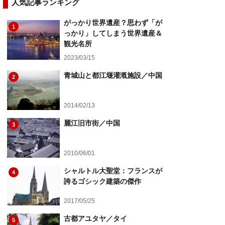
人気記事ランキング
がっかり世界遺産？思わず「が
1
っかり」してしまう世界遺産＆
観光名所
2023/03/15
青城山と都江堰灌漑施設／中国
2
2014/02/13
麗江旧市街／中国
3
2010/06/01
シャルトル大聖堂：フランスが
4
誇るゴシック建築の傑作
2017/05/25
古都アユタヤ／タイ
5