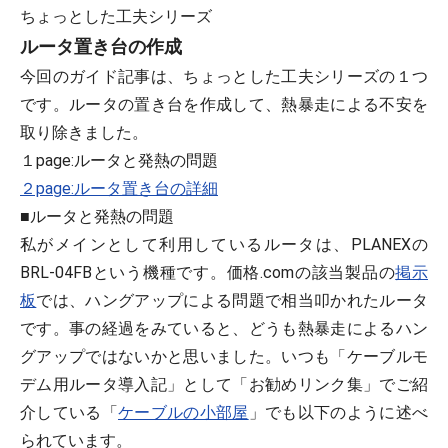
ちょっとした工夫シリーズ
ルータ置き台の作成
今回のガイド記事は、ちょっとした工夫シリーズの１つ
です。ルータの置き台を作成して、熱暴走による不安を
取り除きました。
１page:ルータと発熱の問題
２page:ルータ置き台の詳細
■ルータと発熱の問題
私がメインとして利用しているルータは、PLANEXの
BRL-04FBという機種です。価格.comの該当製品の
掲示
板
では、ハングアップによる問題で相当叩かれたルータ
です。事の経過をみていると、どうも熱暴走によるハン
グアップではないかと思いました。いつも「ケーブルモ
デム用ルータ導入記」として「お勧めリンク集」でご紹
介している「
ケーブルの小部屋
」でも以下のように述べ
られています。