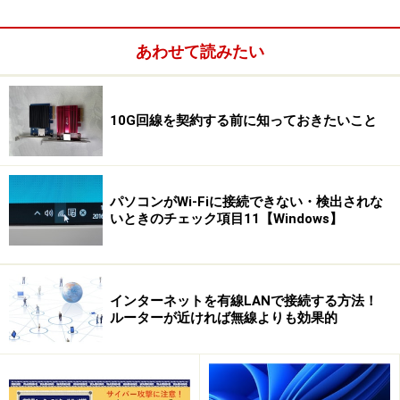
を使って置き台を作ってみました。
これが置き台
あわせて読みたい
置き台の詳細は、
次ページ
をご覧下さい。
※記事内容は執筆時点のものです。最新の内容をご確認くださ
10G回線を契約する前に知っておきたいこと
い。
次のページへ
1
/
2
パソコンがWi-Fiに接続できない・検出されな
いときのチェック項目11【Windows】
インターネットを有線LANで接続する方法！
ルーターが近ければ無線よりも効果的