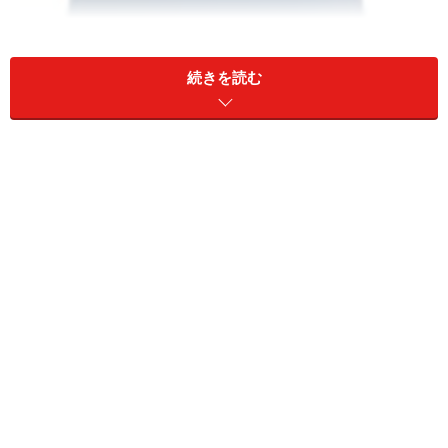
続きを読む
本来は横置きだが熱い
上の写真でも分かるように横置きの場合は、筐体の側面
からしか熱を持った風が抜けないので横置きにしてみま
す。
単純に横置きにしただけ
横置きにすると上部には放熱口があるのですが、下部の
放熱口がふさがってしまいます。また、だいたい安定が
非常に悪いので問題ありです。そこで、工作しやすい木