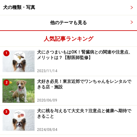
犬の種類・写真
バナナを食べない方がいい犬は？薬や病気
との食べあわせは？
他のテーマも見る
人気記事ランキング
犬にさつまいもはOK！腎臓病との関連や注意点、
1
メリットは？【獣医師監修】
バナナを避けた方がいい犬は？
どのような食材でも良い面と良くない面を持ち合わせて
2023/11/14
います。バナナを避けた方がいい犬はいるのか、バナナ
犬好き必見！東京近郊でワンちゃんをレンタルで
2
きる店・施設
と相性の悪い薬はあるのか、飼い主としては気になると
ころ。犬の食生活・健康管理の講座も開催している、獣
2020/06/09
医師の
丸田香緒里先生
（Animal Life Partner 代表）にお
犬に桃を与えるて大丈夫？注意点と健康へ期待で
3
伺いしました。
きること
2024/08/04
「バナナはカリウムが豊富な食材です。カリウムは通常