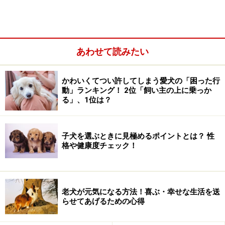
もっている時などに与えることもおすすめです。
あわせて読みたい
かわいくてつい許してしまう愛犬の「困った行
動」ランキング！ 2位「飼い主の上に乗っか
る」、1位は？
子犬を選ぶときに見極めるポイントとは？ 性
格や健康度チェック！
老犬が元気になる方法！喜ぶ・幸せな生活を送
バナナはどんなふうに体にいいの？犬の健
らせてあげるための心得
康のために期待できること4つ