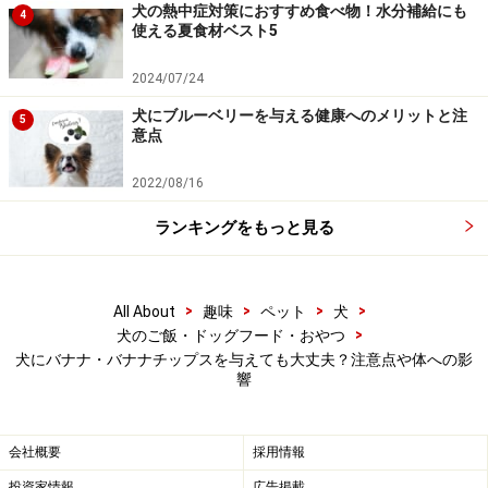
腎臓からナトリウムと共に排泄されますが、腎臓の機能
犬の熱中症対策におすすめ食べ物！水分補給にも
4
使える夏食材ベスト5
が落ちている犬はカリウムが体に溜まりやすくなり、低
血圧や不整脈などの心臓疾患の兆候が出てきます。その
2024/07/24
ため、
腎臓病や心臓病の犬は要注意
です。一部の利尿剤
犬にブルーベリーを与える健康へのメリットと注
5
ではカリウムを体内に残す作用があるため、これらの薬
意点
とバナナを併用すると高カリウム血症になる可能性があ
2022/08/16
ります。また、マグネシウムを多く含むため、
膀胱炎の
一種であるストルバイト結晶で過去に治療したことがあ
ランキングをもっと見る
る犬は注意が必要
です。
>
>
>
>
All About
趣味
ペット
犬
ブタクサなどの雑草に対してアレルギーがある犬は交差
>
犬のご飯・ドッグフード・おやつ
反応（※）が出るといわれています。アレルギー検査で
犬にバナナ・バナナチップスを与えても大丈夫？注意点や体への影
引っかかった犬は少量ずつ様子を見ながらに与えるよう
響
にしましょう。」
会社概要
採用情報
（※交差反応：アレルギー反応が出る対象物と分子構造
投資家情報
広告掲載