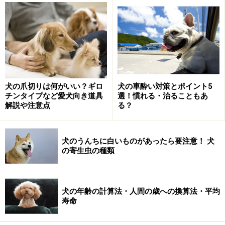
皮を取り除いて与えましょう
１：腸内環境を整えるお手伝い
バナナには、腸の善玉菌のエサとなるオリゴ糖が含まれ
犬の爪切りは何がいい？ギロ
犬の車酔い対策とポイント5
ています。腸内環境をケアすることで、便の状態を整え
チンタイプなど愛犬向き道具
選！慣れる・治ることもあ
解説や注意点
る？
たり、アレルギー対策などが期待できます。
犬のうんちに白いものがあったら要注意！ 犬
２：骨、歯、筋肉維持のサポート
の寄生虫の種類
バナナに含まれているマグネシウムは、犬の骨や歯、筋
肉を作る大切な栄養素のひとつです。
犬の年齢の計算法・人間の歳への換算法・平均
寿命
ただし、マグネシウムを摂ることでストルバイトという
結晶を作りやすくなる体質の犬もいます。過去にストル