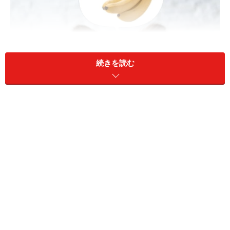
続きを読む
犬にバナナは与えて大丈夫？
スーパー、コンビニでも気軽に買える果物、
バナナ
は愛
犬に与えても大丈夫な食材のひとつです。犬のおやつの
定番としてはもちろん、薬を埋め込んで飲ませることも
できる便利な食材です。また、熱帯地方が原産の食材
は、体の熱を穏やかに取り除くことが期待できるので、
夏など気温が高くなって来た時や、お散歩帰りで熱がこ