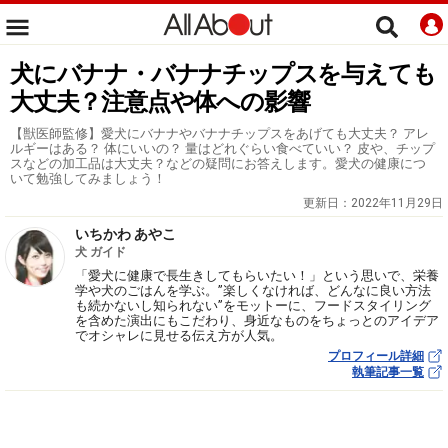
犬にバナナ・バナナチップスを与えても
大丈夫？注意点や体への影響
【獣医師監修】愛犬にバナナやバナナチップスをあげても大丈夫？ アレ
ルギーはある？ 体にいいの？ 量はどれぐらい食べていい？ 皮や、チップ
スなどの加工品は大丈夫？などの疑問にお答えします。愛犬の健康につ
いて勉強してみましょう！
更新日：
2022年11月29日
いちかわ あやこ
犬 ガイド
「愛犬に健康で長生きしてもらいたい！」という思いで、栄養
学や犬のごはんを学ぶ。”楽しくなければ、どんなに良い方法
も続かないし知られない”をモットーに、フードスタイリング
を含めた演出にもこだわり、身近なものをちょっとのアイデア
でオシャレに見せる伝え方が人気。
プロフィール詳細
執筆記事一覧