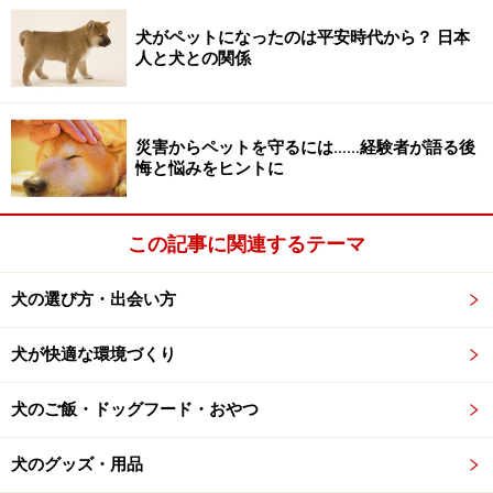
バイト結晶を作ったことがある場合、注意が必要です。
犬がペットになったのは平安時代から？ 日本
人と犬との関係
３：食べるストレスケア
私たち人間と同じように、犬のストレスケアも注目され
災害からペットを守るには……経験者が語る後
悔と悩みをヒントに
ている今の時代。バナナに含まれているトリプトファン
（セロトニン）は気分を安定させることが期待できま
す。
この記事に関連するテーマ
犬の選び方・出会い方
４：貧血の予防に
犬が快適な環境づくり
血を作ったり、食欲不振の緩和に役立つ栄養素のひとつ
である葉酸はバナナにも含まれています。葉酸は体に蓄
犬のご飯・ドッグフード・おやつ
えられる量がきわめて少ないため、積極的に摂取するこ
とを勧められています。
犬のグッズ・用品