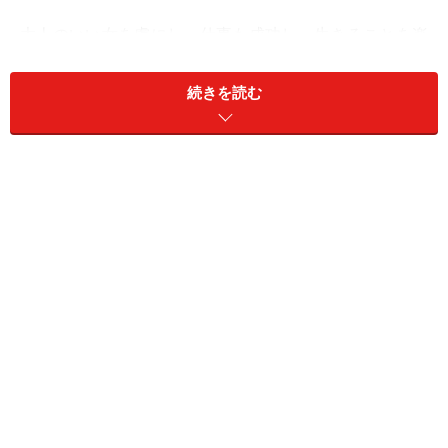
大人のいい女を虜にし、仕事も成功し、生きることを楽
しんでいるオーラがある男の恋愛術とはいったいどのよ
うなものなのか？１つ１つのセオリーに落とし込み紹介
続きを読む
してゆこう。大人の男のオーラ漂う男達が心掛けている
行動法則と彼らの生々しい生態をぜひ垣間見て頂きた
い。そしてもちろんあなたも日常生活でぜひお役だて頂
けたら幸いである。