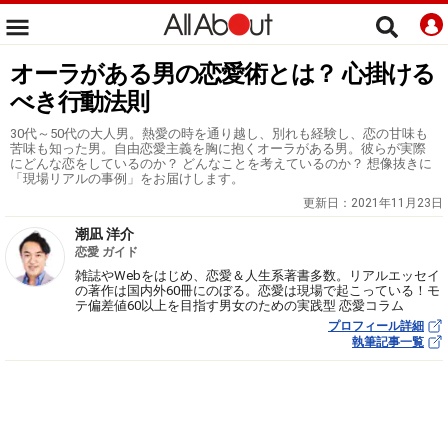
オーラがある男の恋愛術とは？ 心掛ける
べき行動法則
30代～50代の大人男。熱愛の時を通り越し、別れも経験し、恋の甘味も
苦味も知った男。自由恋愛主義を胸に抱くオーラがある男。彼らが実際
にどんな恋をしているのか？ どんなことを考えているのか？ 想像抜きに
「現場リアルの事例」をお届けします。
更新日：
2021年11月23日
潮凪 洋介
恋愛 ガイド
雑誌やWebをはじめ、恋愛＆人生系著書多数。リアルエッセイ
の著作は国内外60冊にのぼる。恋愛は現場で起こっている！モ
テ偏差値60以上を目指す男女のための実践型 恋愛コラム
プロフィール詳細
執筆記事一覧