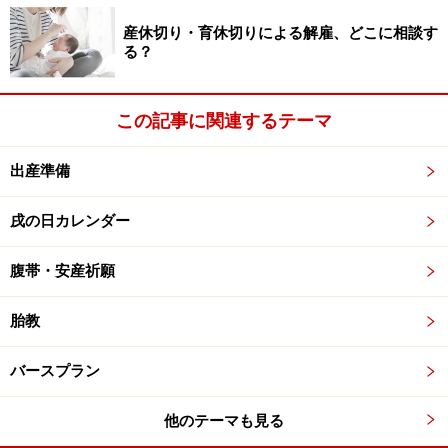
産休切り・育休切りによる解雇、どこに相談す
2017年4月の戌の日
る？
4月5日(水)大安
この記事に関連するテーマ
4月17日(月)大安
4月29日(土)先勝
出産準備
戌の日カレンダー
2017年5月の戌の日
腹帯・安産祈願
5月11日(木)先勝
胎教
5月23日(火)先勝
バースプラン
他のテーマも見る