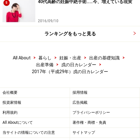
40代高齢の妊娠中絶手術……今、増えている現実
5
2017年7月の戌の日
2016/09/10
7月10日(月)先負
ランキングをもっと見る
7月22日(土)先負
>
>
>
>
All About
暮らし
妊娠・出産
出産の基礎知識
2017年8月の戌の日
>
>
出産準備
戌の日カレンダー
2017年（平成29年）戌の日カレンダー
8月3日(木)大安
8月15日(火)大安
会社概要
採用情報
8月27日(日)赤口
投資家情報
広告掲載
利用規約
プライバシーポリシー
All Aboutについて
著作権・商標・免責
2017年9月の戌の日
当サイトの情報についての注意
サイトマップ