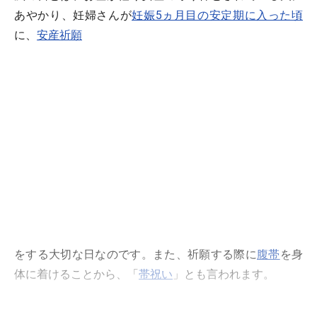
あやかり、妊婦さんが
妊娠5ヵ月目の安定期に入った頃
に、
安産祈願
をする大切な日なのです。また、祈願する際に
腹帯
を身
体に着けることから、「
帯祝い
」とも言われます。
十二支
の11番目である戌(いぬ)。暦では1月1日から干支