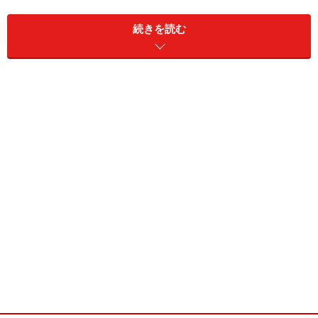
が割り振られていて、戌の日は12日おきにやってきま
続きを読む
す。
さあ、2017年（平成29年）度の戌の日カレンダーを見て
いきましょう！
2017年1月の戌の日
1月11日(水)先勝
1月23日(月)先勝