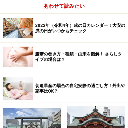
あわせて読みたい
2022年（令和4年）戌の日カレンダー！大安の
戌の日がいつかもチェック
腹帯の巻き方・種類・由来を図解！ さらしタ
イプの場合は？
2017年2月の戌の日
切迫早産の場合の自宅安静の過ごし方！外出や
2月4日(土)友引
家事はOK？
2月16日(木)友引
2月28日(火)仏滅