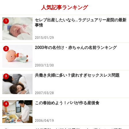
人気記事ランキング
セレブ出産したいなら…ラグジュアリー産院の最新
1
事情
2015/01/29
2003年の名付け・赤ちゃんの名前ランキング
2
2003/12/30
2017年6月の戌の日
共働き夫婦に多い？疲れすぎセックスレス問題
3
6月4日(日)友引
2007/03/28
6月16日(金)友引
この春始めよう！パパが作る産後食
4
6月28日(水)先負
2006/04/19