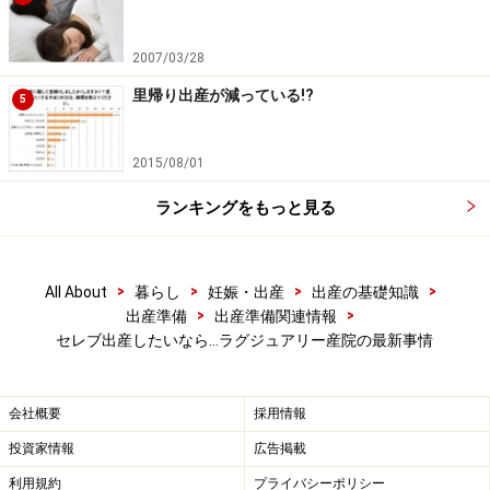
チャペルを持つキリスト教系の総合病院
聖路加国際病院
2007/03/28
（東京・築地）も、VIPルーム（1日プラス4万円）が用
里帰り出産が減っている!?
5
意されており、こちらも著名人が選ぶ病院として知られ
ています。理事長はあの有名な日野原重明先生。こちら
2015/08/01
は看護大学もあり助産師さんの教育に熱心ということも
あり、自然分娩が基本です。しかも母子の安全にかかわ
ランキングをもっと見る
る場合は、即座に必要な医療処置を行う設備が整ってい
ます。
>
>
>
>
All About
暮らし
妊娠・出産
出産の基礎知識
>
>
出産準備
出産準備関連情報
最高水準の医療設備とスタッフが揃っているという安心
セレブ出産したいなら…ラグジュアリー産院の最新事情
感が、高齢出産の妊婦さんが選ぶ理由のようです。こち
らの病室はLDRの部屋も数多く用意され、手作りのカバ
ーや木製の家具なのでアットホームな雰囲気をかもし出
会社概要
採用情報
しています。立会い出産、フリースタイル出産、カンガ
投資家情報
広告掲載
ルーケアなど、お産についての希望も相談できるという
利用規約
プライバシーポリシー