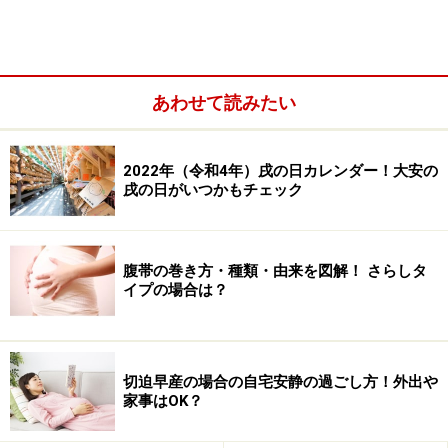
あわせて読みたい
2022年（令和4年）戌の日カレンダー！大安の
戌の日がいつかもチェック
皇族のみな様がご出産される愛育病院（西
麻布）
腹帯の巻き方・種類・由来を図解！ さらしタ
イプの場合は？
愛育病院の安産レシピ―妊娠したらおすすめの、献立&おか
ず
切迫早産の場合の自宅安静の過ごし方！外出や
家事はOK？
愛育病院
（東京・西麻布）は、紀子さまが悠仁親親王を
ご出産されたことで話題に上った病院です。ここの出発