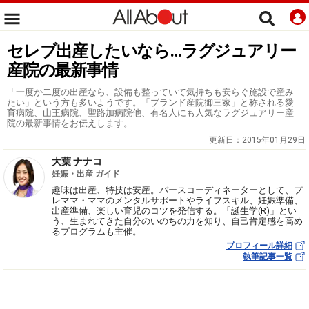
セレブ出産したいなら…ラグジュアリー
産院の最新事情
「一度か二度の出産なら、設備も整っていて気持ちも安らぐ施設で産み
たい」という方も多いようです。「ブランド産院御三家」と称される愛
育病院、山王病院、聖路加病院他、有名人にも人気なラグジュアリー産
院の最新事情をお伝えします。
更新日：
2015年01月29日
大葉 ナナコ
妊娠・出産 ガイド
趣味は出産、特技は安産。バースコーディネーターとして、プ
レママ・ママのメンタルサポートやライフスキル、妊娠準備、
出産準備、楽しい育児のコツを発信する。「誕生学(R)」とい
う、生まれてきた自分のいのちの力を知り、自己肯定感を高め
るプログラムも主催。
プロフィール詳細
執筆記事一覧