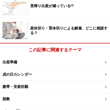
ないでしょうか。
里帰り出産が減っている!?
ホテルライクなアメニティを望むなら山王
産休切り・育休切りによる解雇、どこに相談す
病院（赤坂）
る？
この記事に関連するテーマ
望むお産がかなう場所を、じっくり探してみて
※画像はイメージです
出産準備
一方、
山王病院
（東京・赤坂）は、まるでホテルのよう
戌の日カレンダー
な雰囲気と快適なアメニティが充実している、まさにセ
レブ御用達の病院。著名人の出産が多いことでも知られ
腹帯・安産祈願
ています。
胎教
入院病室はホテル仕様の豪華な個室ですから、産後は赤