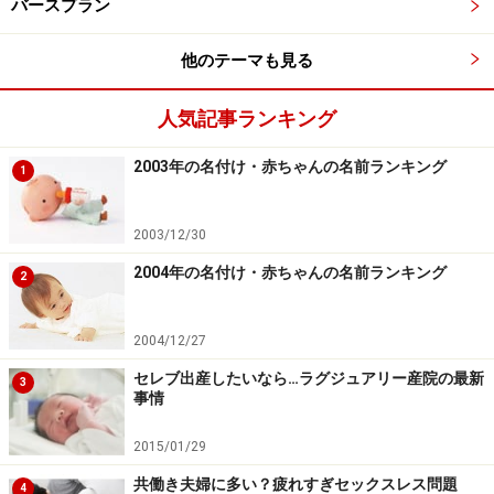
ちゃんと一緒にゆったりとしたラグジュアリーな気分で
バースプラン
過ごせることでしょう。通常は暖かな雰囲気の陣痛室が､
他のテーマも見る
分娩を迎えると一転して最新の医療機器を装備した分娩
室に早変わりするLDR（居室型分娩室）も用意されてい
人気記事ランキング
ます。
2003年の名付け・赤ちゃんの名前ランキング
1
また、山王病院は麻酔分娩を行っていますので（同院で
は和通分娩と呼ばれています）、痛みについて不安が大
2003/12/30
きいという方も選択されることが多いようです。食事も
2004年の名付け・赤ちゃんの名前ランキング
個人の嗜好を考慮して調理するなど、きめ細やかな対応
2
がされ、最上階に設置された見晴らしの良い開放的なレ
ストランには､出産のお祝いパーティー等を行える個室も
2004/12/27
完備されています。
セレブ出産したいなら…ラグジュアリー産院の最新
3
事情
2015/01/29
理事長は日野原重明先生！聖路加国際病院
共働き夫婦に多い？疲れすぎセックスレス問題
（築地）
4