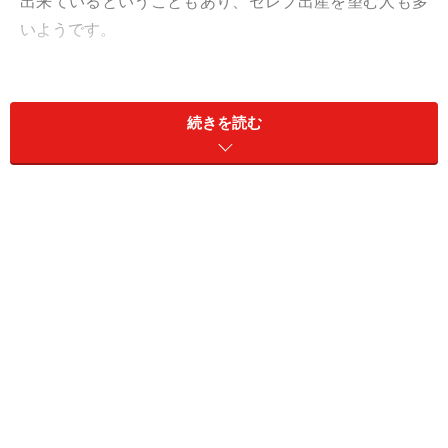
出来ているということもあり、セレブ出産を望む人も多
いようです。
東京周辺でいわゆる「セレブ出産」を望む方にとって、
「ブランド産院御三家」と称される愛育病院、山王病
続きを読む
院、聖路加病院の3つの産院の人気は根強く、また広尾
の赤十字医療センターは改築されたことでとても美しい
と大人気に。各病院とも高機能な設備が整っており、出
産費用はそれぞれ違いますが部屋や設備の内容によって
は費用が100万円以上かかる場合もあります。それぞれ
どんな特徴があるのでしょうか。