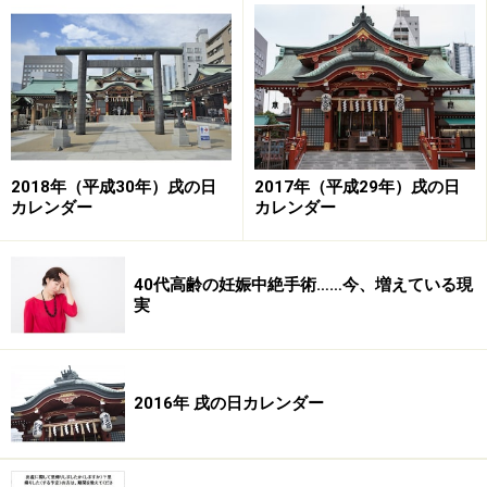
点は恩賜財団母子愛育会。昭和天皇より皇太子殿下（現
天皇陛下）御誕生を祝しての御下賜金をもとに創設され
たという天皇家と縁の深い病院です。現在は「自然分
娩・母乳育児」を推奨し、夫の立ち会い出産や、バース
プランなどもいち早く取り入れています。隣接する有栖
川宮記念公園を望める4階の個室は、1日の料金がプラス
2018年（平成30年）戌の日
2017年（平成29年）戌の日
5万円とのこと。
カレンダー
カレンダー
こうした歴史もあり、著名人の出産も多いせいか、待合
40代高齢の妊娠中絶手術……今、増えている現
室では名前を呼ばれることはなくポケベルでの呼び出し
実
になっており、プライベートに配慮されています。
入院中の食事がおいしいというのも評判で、『
愛育病院
2016年 戌の日カレンダー
の安産レシピ
』という本も発行されています。つわりや
妊娠高血圧症など、妊娠中の体調に応じたレシピも掲載
されているので、妊娠中の方はとても参考になるのでは