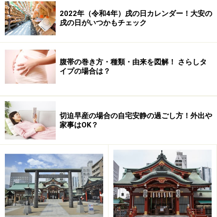
2022年（令和4年）戌の日カレンダー！大安の
戌の日がいつかもチェック
腹帯の種類その3：下腹部支え一体タイプ
腹帯の巻き方・種類・由来を図解！ さらしタ
腹帯の種類その4：補助腹帯タイプ
イプの場合は？
腹帯の種類その5：マタニティガードルタイプ
簡単な巻き方を解説：さらしの腹帯タイプ
腹帯をする必要性って？
切迫早産の場合の自宅安静の過ごし方！外出や
家事はOK？
腹帯をつけたくないときはどうする？
腹巻の由来は神宮(神功)皇后がルーツとい
う説も
神話の類に入るほとんど伝説なのですが、腹帯について