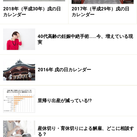
調べてみると、神宮（神功）皇后という人の名前がよく
2018年（平成30年）戌の日
2017年（平成29年）戌の日
出てきます。このお后について少し調べてみました。
カレンダー
カレンダー
1800年くらい前に、神宮（神功）皇后（息長帯日売命 オ
40代高齢の妊娠中絶手術……今、増えている現
キナガタラヒメノミコト）という、14代天皇のお后がい
実
まして、『古事記』には、三韓（今の朝鮮辺り）を討伐
に行った時のこと、お腹に15代天皇の応神天皇を身ごも
っていたので、石を帯の中に巻きつけたということが書
2016年 戌の日カレンダー
かれています。その後、戦争に行っていたのにも関わら
ず、帰ってきて安産をしたため、安産の神様になったよ
うです。
里帰り出産が減っている!?
そして、神宮皇后の安産のイメージが、そのまま腹帯＝
安産のイメージに変わっていったのではないかと見られ
ています。「息長帯日売命」という名前が、長帯という
産休切り・育休切りによる解雇、どこに相談す
辺り、腹帯をイメージさせるのですが、関係ないのでし
る？