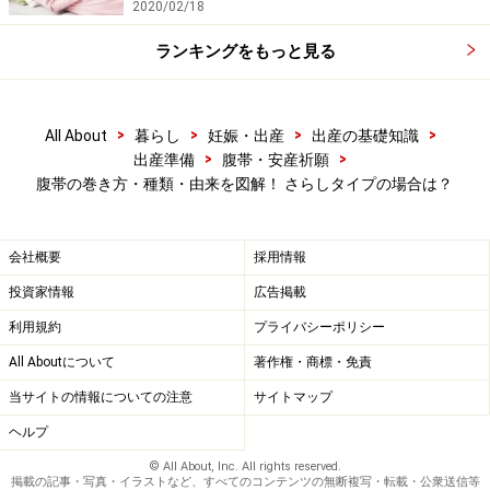
2020/02/18
に、縄を巻くように、きつくきつく巻いていたらしいの
です。
ランキングをもっと見る
今でこそ考えると、お腹が大きくなり始めの時期は、普
>
>
>
>
All About
暮らし
妊娠・出産
出産の基礎知識
通のパンツでもきつく苦しく感じたりするのに、縄のよ
>
>
出産準備
腹帯・安産祈願
うに巻かれていたら、窮屈で辛そうですね。
腹帯の巻き方・種類・由来を図解！ さらしタイプの場合は？
江戸時代に活躍した後藤良山や賀川玄悦などは、きつく
会社概要
採用情報
締める腹帯が、母親にも胎児にも有害だと説き、腹帯は
緩く巻くようになったそうです。
投資家情報
広告掲載
歴史はここまでです。
利用規約
プライバシーポリシー
All Aboutについて
著作権・商標・免責
当サイトの情報についての注意
サイトマップ
ヘルプ
© All About, Inc. All rights reserved.
掲載の記事・写真・イラストなど、すべてのコンテンツの無断複写・転載・公衆送信等