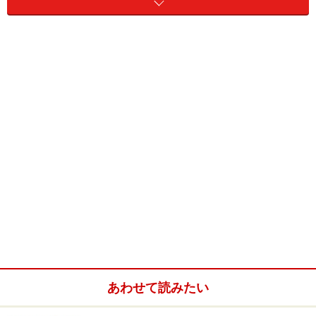
腹巻の由来は神宮(神功)皇后がルーツという説も
腹帯が一般的になったのは平安時代
江戸時代の腹帯の巻き方：縄のようにきつく締める
形
一般的な「さらし」以外にも腹帯の形・素材・種類
はさまざま
腹帯の種類その1：さらしタイプ
腹帯の種類その2：腹巻タイプ
あわせて読みたい