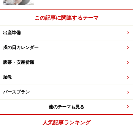
ょうか？
この記事に関連するテーマ
ちなみに、応神天皇を取り上げた女官がこの帯をもらっ
て、婚儀の時に頭に巻きつけたそうで、それが「角隠
出産準備
し」のルーツだと言われているそうです。
戌の日カレンダー
腹帯・安産祈願
腹帯が一般的になったのは平安時代
それまで、貴族社会で宗教的儀式としてされていた腹帯
胎教
ですが、平安時代には一般的になってきたようです。こ
バースプラン
の頃は、子どもが多く生まれてしまうのを防ぎ、子ども
を減らしていた頃。腹帯は、「この子は育てるぞ！」と
他のテーマも見る
いった社会に披露する意味もあったそうで、夫のふんど
しを腹帯に使っていたりしたそうです。生まれてくる子
人気記事ランキング
どもは、夫の分身、という意味もあったようですよ。