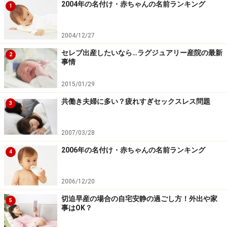
2004年の名付け・赤ちゃんの名前ランキング
1
元々、3メートルくらいある「ゆはだ帯」というのを使
っていたらしいのですが、江戸時代以降には、2メート
2004/12/27
ルほどのさらしが使われるようになり、岩のような丈夫
セレブ出産したいなら…ラグジュアリー産院の最新
2
な子を産む、という意味から、「岩田帯」とか、「斎肌
事情
（いわた）帯」とかいう風に言われるようになったそう
2015/01/29
です。
共働き夫婦に多い？疲れすぎセックスレス問題
3
江戸時代の腹帯の巻き方：縄のようにきつ
2007/03/28
く締める形
2006年の名付け・赤ちゃんの名前ランキング
4
腹帯を巻くという風習を広めたのは助産婦さんだと言わ
れており、難産の場合や、新生児や母親が産後に命を落
2006/12/20
としてしまったりすると、「帯の締め方が緩くて、胎児
切迫早産の場合の自宅安静の過ごし方！外出や家
5
が太りすぎた」とか、「帯が緩いと、胎児の場所がズレ
事はOK？
る」と思われていたようです。そのため、何重にも厳重