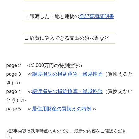
□
譲渡した土地と建物の
登記事項証明書
□
経費に算入できる支出の領収書など
page２ ≪3,000万円の特別控除≫
page３ ≪
譲渡損失の損益通算・繰越控除
（買換えると
き）≫
page４ ≪
譲渡損失の損益通算・繰越控除
（買換えない
とき）≫
page５ ≪
居住用財産の買換えの特例
≫
※記事内容は執筆時点のものです。最新の内容をご確認くださ
い。