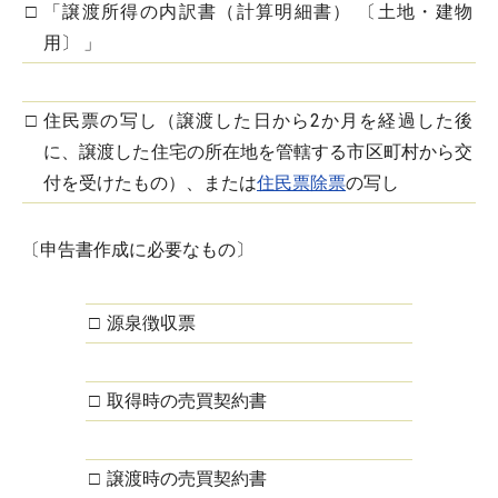
□
「譲渡所得の内訳書（計算明細書） 〔土地・建物
用〕 」
□
住民票の写し（譲渡した日から2か月を経過した後
に、譲渡した住宅の所在地を管轄する市区町村から交
付を受けたもの）、または
住民票除票
の写し
〔申告書作成に必要なもの〕
□
源泉徴収票
□
取得時の売買契約書
□
譲渡時の売買契約書