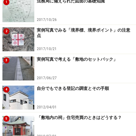
法務局に備えられた図面の基礎知識
1
2017/10/26
実例写真でみる「境界標、境界ポイント」の注意
2
点
2017/10/21
実例写真で考える「敷地のセットバック」
3
2017/06/27
自分でもできる登記の調査とその手順
4
2012/04/01
「敷地内の祠」住宅売買のときはどうする？
5