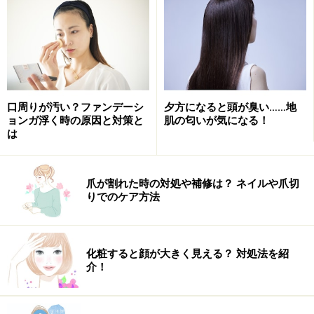
出てきてしまったアホ毛は、どうしたらいいか？目立た
なくするには、ワックスやヘアスプレーなどで、おさえ
口周りが汚い？ファンデーシ
夕方になると頭が臭い……地
ョンガ浮く時の原因と対策と
肌の匂いが気になる！
ればいいのですが直接つけると根元のボリュームもつぶ
は
してしまうことに。そこで、セットしてもいいのです
が、実はそれだとあまり長持ちしないし、カチッと固ま
り過ぎてしまうことも。おススメは、ヘアセット用のス
爪が割れた時の対処や補修は？ ネイルや爪切
りでのケア方法
プレーをコーム（くし）にシューッとかけて、髪の表面
を撫でつける方法。セットした感が出ず、自然にアホ毛
がおさまりますよ。外出先でもできるのでおススメ。さ
化粧すると顔が大きく見える？ 対処法を紹
らに、アホ毛ケアで大事なのは日頃のお手入れ。アホ毛
介！
のピンピンしている状態をしなやかにするために、髪の
毛を柔らかい手触りにするトリートメントを使うといい