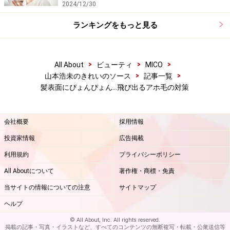
2024/12/30
※記事内容は執筆時点のものです。最新の内容をご確認くださ
い。
ランキングをもっと見る
※個人の体質、また、誤った方法による実践に起因して肌荒れや
不調を引き起こす場合があります。実践の際には、必ず自身の体
質及び健康状態を十分に考慮し、正しい方法で行ってください。
また、全ての方への有効性を保証するものではありません。
>
>
>
All About
ビューティ
MICO
>
>
山本浩未のきれいのソース
記事一覧
髪表面にぴょんぴょん…飛び出るアホ毛の対策
会社概要
採用情報
投資家情報
広告掲載
利用規約
プライバシーポリシー
All Aboutについて
著作権・商標・免責
当サイトの情報についての注意
サイトマップ
ヘルプ
© All About, Inc. All rights reserved.
掲載の記事・写真・イラストなど、すべてのコンテンツの無断複写・転載・公衆送信等