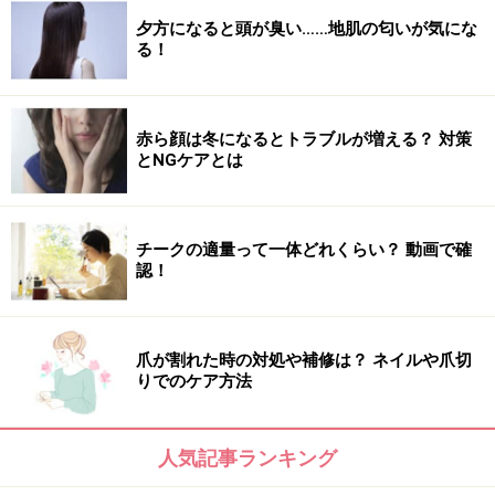
お家でヘッドスパ！頭皮のデトックスで理想の頭皮環境
夕方になると頭が臭い……地肌の匂いが気にな
に導く！
る！
シャンプー前の頭皮の汚れをクリアにして、理想的と言
われる22歳の皮脂バランスへ頭皮を導くクレンジング。
育毛しやすい頭皮環境にしていく。髪の分け目と生え際
赤ら顔は冬になるとトラブルが増える？ 対策
とNGケアとは
に塗った後にマッサージしながら使用。メンソールでは
ない爽快感で気分もスッキリ。スカルプD ボーテ スカ
ルプ クレンズ 100g／アンファー
チークの適量って一体どれくらい？ 動画で確
認！
爪が割れた時の対処や補修は？ ネイルや爪切
りでのケア方法
人気記事ランキング
山本浩未さん プロフィール
さまざまなメディアで大人気のヘア＆メイクアップアー