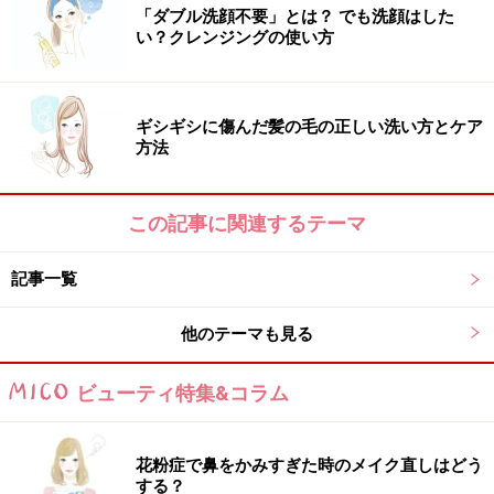
ですね。髪がまとまると短い毛が目立たなくなります。
「ダブル洗顔不要」とは？ でも洗顔はした
い？クレンジングの使い方
それと頭皮の毛穴の詰まり、皮脂の汚れがあると髪の育
つ環境が悪くなるため、髪が真っ直ぐに生えてこなかっ
ギシギシに傷んだ髪の毛の正しい洗い方とケア
たり、生えづらくもなります。髪の毛がしなやかに育つ
方法
ためには、地肌の皮脂や汚れをきちん取って、清潔にし
おくことが大切。シャンプー前のプレケアで頭皮のクレ
この記事に関連するテーマ
ンジングをして、毛穴に詰まった汚れや皮脂をとってお
けば、髪の毛の生まれ変わりのサイクルも良好になり、
記事一覧
新生毛も正常にしっかり育ちますよ。こんなふうに根本
のケアしながら、コーム＆セットローションで“アホ
他のテーマも見る
毛”対策、してみて下さい！
ビューティ特集&コラム
山本さんのおすすめアイテム
花粉症で鼻をかみすぎた時のメイク直しはどう
する？