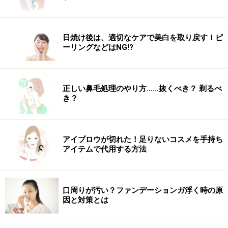
エクストラダメージケア トリートメントコンディショナー
日焼け後は、適切なケアで美白を取り戻す！ピ
ーリングなどはNG!?
お手軽で高品質のコンディショナーで、毎日トリートメ
ントしたような心地よい手触りに
「私自身、短い毛や髪のパサつきは普段それほど感じな
正しい鼻毛処理のやり方……抜くべき？ 剃るべ
き？
いのですが、これを使うとよりまとまりやすくなるので
気に入っています」（山本さん）濃密補修プロビタミン
処方で切れ毛、枝毛などひどく傷んだ髪を修復。なめら
アイブロウが切れた！足りないコスメを手持ち
かな髪が長時間続く。エクストラダメージケア トリー
アイテムで代用する方法
トメントコンディショナー 400g／パンテーン
口周りが汚い？ファンデーションガ浮く時の原
因と対策とは
スカルプD ボーテ スカルプ クレンズ