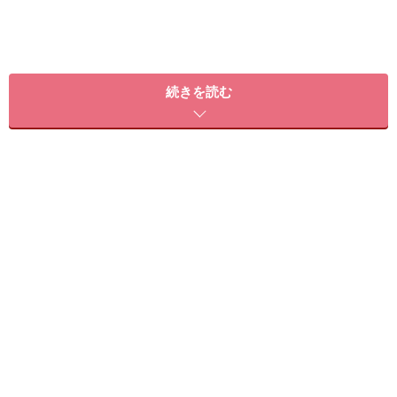
アホ毛が出てしまうときの対処法は？
続きを読む
“アホ毛”の悩み、ありますねぇ。“アホ毛”とは、まとめた
髪の表面、もしくは頭頂部付近からピョンピョン出てい
る短い毛のこと。他にも“バカ毛”“オバ毛”とも言われてい
るそうですよ。ようは頭の上にふわふわ、ピョンピョン
と短い毛が出ている状態。まっ、素敵では……ない……ちょ
っと半端な感じですよね。
アホ毛には２種類あります。ひとつは髪の毛が傷んでダ
メージを受けて途中で切れてしまった状態。もうひとつ
は、生えたばかりの毛でまだ成長途中の状態。どちらも
短いですが、どちらかというと扱いにくいのは、後者の
新生毛の状態のアホ毛って気がします。特に出産後、ホ