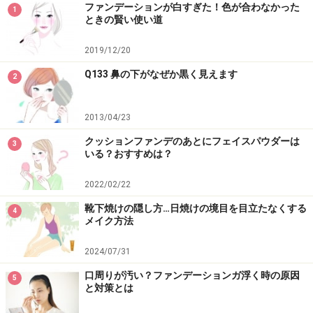
ファンデーションが白すぎた！色が合わなかった
1
ティスト。取り入れやすいメイクテクが、幅広い年代の
ときの賢い使い道
女性に支持される秘密。
2019/12/20
・
公式Twitterはこちら>>
Q133 鼻の下がなぜか黒く見えます
・
公式Facebookはこちら>>
2
【関連記事】
2013/04/23
アホ毛が出なくなる！意外と知らないアホ毛の直し方と
クッションファンデのあとにフェイスパウダーは
3
いる？おすすめは？
ヘアケアのコツ
2022/02/22
アホ毛はドライヤーで治す！美髪アドバイザーが教える
乾かし方
靴下焼けの隠し方…日焼けの境目を目立たなくする
4
メイク方法
髪の乾かし方で差がつく！ツヤ髪を作るドライヤー術
2024/07/31
ツヤ髪になれる4つの美髪テクニック
口周りが汚い？ファンデーションガ浮く時の原因
5
頭皮マッサージで美髪を育てる！ 効果・おすすめやり方
と対策とは