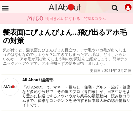
明日きれいになれる！特集&コラム
髪表面にぴょんぴょん…飛び出るアホ毛
の対策
気が付くと、髪表面にぴょんぴょん目立つ、アホ毛やバカ毛が出てしま
うのはなぜなのでしょうか？出てきてしまったアホ毛は、どうしたらい
いのか……アホ毛が飛び出てしまう時の対策法をご紹介します。簡単テク
ニックとヘアケアで、アホ毛知らずの髪を目指しましょう。
更新日：
2021年12月21日
All About 編集部
「All About」は、マネー・暮らし・住宅・グルメ・旅行・健康
など多彩な分野で、その道のプロ（専門家）が、日常生活をよ
り豊かに快適にするノウハウから業界の最新動向、読み物コラ
ムまで、多彩なコンテンツを発信する日本最大級の総合情報サ
イトです。