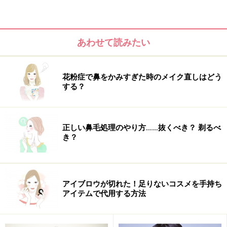
ルモンバランスが崩れて薄毛になってしまったときと
か、ストレスで薄毛になったり、円形脱毛したとか。ま
た、年齢と共に髪の毛が薄くなってきたときなど。そこ
あわせて読みたい
から新生毛が生えるときに、アホ毛が出きちゃうわけで
すね。生えはじめの毛をよく見ると、赤ちゃんの毛のよ
うにピョンピョン立っていて、でも大人の毛なのでわり
花粉症で鼻をかみすぎた時のメイク直しはどう
する？
あいしっかりしてるから立ち上がりがしっかりしていま
す。そんな毛が成長途中だと悪目立ちするわけで。
正しい鼻毛処理のやり方……抜くべき？ 剃るべ
き？
アイブロウが切れた！足りないコスメを手持ち
アイテムで代用する方法