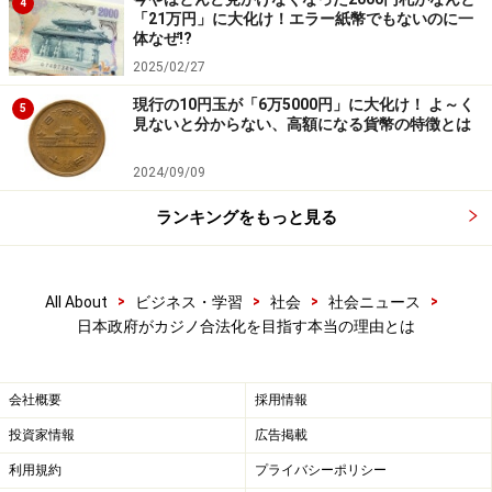
4
「21万円」に大化け！エラー紙幣でもないのに一
体なぜ!?
2025/02/27
現行の10円玉が「6万5000円」に大化け！ よ～く
5
見ないと分からない、高額になる貨幣の特徴とは
2024/09/09
ランキングをもっと見る
>
>
>
>
All About
ビジネス・学習
社会
社会ニュース
カジノの収益で大規模イベントが運営可能
日本政府がカジノ合法化を目指す本当の理由とは
カジノがビジネスチャンスを呼び込むのは、イベントや
会社概要
採用情報
娯楽の質や規模が根本的にアップするからだ。
投資家情報
広告掲載
シンガポールには
東京ドーム2.6個に相当する広さの約13
利用規約
プライバシーポリシー