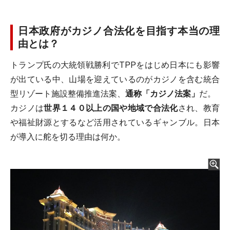
日本政府がカジノ合法化を目指す本当の理
由とは？
トランプ氏の大統領戦勝利でTPPをはじめ日本にも影響
が出ている中、山場を迎えているのがカジノを含む統合
型リゾート施設整備推進法案、
通称「カジノ法案」
だ。
カジノは
世界１４０以上の国や地域で合法化
され、教育
や福祉財源とするなど活用されているギャンブル。日本
が導入に舵を切る理由は何か。