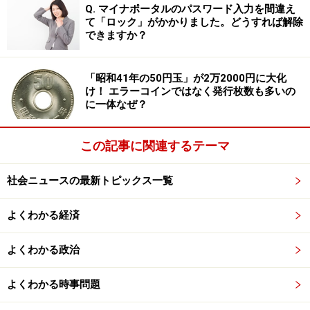
Q. マイナポータルのパスワード入力を間違え
て「ロック」がかかりました。どうすれば解除
できますか？
「昭和41年の50円玉」が2万2000円に大化
け！ エラーコインではなく発行枚数も多いの
に一体なぜ？
この記事に関連するテーマ
社会ニュースの最新トピックス一覧
計画しているのは「ＩＲ型カジノ」
よくわかる経済
話の流れ上、日本が想定しているカジノについて前もっ
て説明したい。
よくわかる政治
それは
ＩＲ（Integrated Resort）
と呼ばれるタイプのカ
よくわかる時事問題
ジノで、施設の中心部にカジノを置き、世界各国の料理