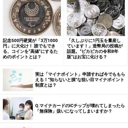
ならわしで
、それがいわば
自分の責任で決断を下すトレ
ーニング
ともなっている。
そんなわけで、欧米人にとっては幼少時から馴染みもあ
り、各国でカジノが普及しているのもいわば当然の話と
記念500円硬貨が「3万1000
「久しぶりに1円玉を量産し
言えるだろう。
円」に大化け！ 誰でもでき
ています！」造幣局の投稿が
る、コインを“高値”にするた
話題。“ピカピカの令和8年
めのポイントとは？
版”はお宝に化ける？
Ｇ８でカジノ禁止は日本だけ
実は「マイナポイント」申請すれば今でももら
一方の日本は、パチンコを筆頭に競馬や競艇など様々な
える！“知らないと損”な狙い目マイナポイント
ギャンブルが行われているが、これほどのギャンブル大
制度とは？
国であるにもかかわらず、世界で最もポピュラーなカジ
ノは禁止されている。
カジノが非合法なのはＧ８の中で
Q.マイナカードのICチップが壊れてしまったら
は日本だけ
である。
「無保険」扱いになってしまいますか？