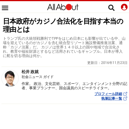
日本政府がカジノ合法化を目指す本当の
理由とは
トランプ氏の大統領戦勝利でTPPをはじめ日本にも影響が出ている中、山
場を迎えているのがカジノを含む統合型リゾート施設整備推進法案、通
称「カジノ法案」だ。 カジノは世界１４０以上の国や地域で合法化さ
れ、教育や福祉財源とするなど活用されているギャンブル。日本が導入
に舵を切る理由は何か。
更新日：
2016年11月23日
松井 政就
社会ニュース ガイド
作家。 政治、文化芸術、スポーツ、エンタインメント分野の記
者、事業プランナー、国会議員のスピーチライター。
プロフィール詳細
執筆記事一覧