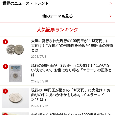
世界のニュース・トレンド
を出すレストランや世界一流のショーをはじめ、ショッ
ピング、美術館、そして大きなコンベンションセンター
他のテーマも見る
などを併設した
統合型リゾート
だ。
人気記事ランキング
シンガポールに奪われたビジネスチャンス
大量に発行された現行の100円玉が「13万円」に
1
大化け！ “万超え”の可能性を秘めた100円玉の特徴
とは
でもなぜ、日本はカジノの導入を進めるのか？
2026/07/31
カジノがないことでビジネスや観光客の奪い合いで不利
が生じている
からだ。
現行の50円玉が「28万円」に大化け！ “はがさな
2
い”方がいい、お宝になり得る「エラー」の正体と
は
とくにシンガポールにカジノが出来てからはその違いが
2026/07/30
はっきりしている。日本に来てもおかしくない国際イベ
現行の100円玉が驚きの「18万円」に大化け！ お
3
ントや大規模研修ツアーなどがシンガポールに奪われて
釣りの中に見つかるかもしれない“エラーコイ
ン”とは!?
いるのだ。
2025/11/22
今やほとんど見かけなくなった2000円札がなんと