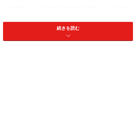
日本政府がカジノ合法化を目指す本当の理由とは？（写真は
マカオのカジノ「ギャラクシー」）
続きを読む
カジノは欧米で最もポピュラーなゲーム
カジノとは、ブラックジャックやポーカーなどカード
（トランプ）を使ったゲームやルーレットなどのテーブ
ルゲームにお金を賭けて遊ぶゲームだ。近年はスロット
が急増しているものの、本来は上のようなテーブルゲー
ムが中心だ。
特にカードを使ったゲームは世界でもっともポピュラー
で、日本における囲碁や将棋のように子供の頃から家族
で楽しむのが当たり前だ。