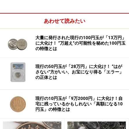
あわせて読みたい
大量に発行された現行の100円玉が「13万円」
に大化け！ “万超え”の可能性を秘めた100円玉
の特徴とは
現行の50円玉が「28万円」に大化け！ “はが
さない”方がいい、お宝になり得る「エラー」
の正体とは
ゲーム上の駆け引きで社会を学ぶ欧米の子
現行の10円玉が「9万2000円」に大化け！自
供
宅に残っているかもしれない「高額になる10
円玉」の特徴とは
むろん、表向きは子供はお金を賭けないことになってい
るが、
実際はわずかなお小遣いを賭けて真剣にやるのが