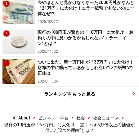
今やほとんど見かけなくなった2000円札がなんと
3
＜参考＞
「21万円」に大化け！エラー紙幣でもないのに一
体なぜ!?
第128回入札誌「銀座」 Lot番号：462 10円青銅貨 昭和
2025/02/27
61年 後期 PCGS（MS66RD） | UNC+
現行の100円玉が驚きの「18万円」に大化け！ お
4
釣りの中に見つかるかもしれない“エラーコイ
＞次ページ：67万5700円で落札された実際の10円玉を見
ン”とは!?
る
2025/11/22
ついに出た。新一万円札が「37万円」に大化け！
5
※記事内容は執筆時点のものです。最新の内容をご確認くださ
財布の中に眠っているかもしれない“レア紙幣”の
い。
正体は
2024/11/26
次のページへ
1
/
2
ランキングをもっと見る
>
>
>
>
All About
ビジネス・学習
社会
社会ニュース
現行の10円玉が「67万円」に大化け！ 驚くべき6万倍以上の価値が
付いた“2つの理由”とは？