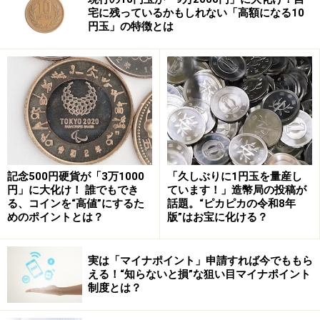
宅に残っているかもしれない「高額になる10
円玉」の特徴とは
とはいえ、これだけではここまでの高額落札にはなりま
記念500円硬貨が「3万1000
「久しぶりに1円玉を量産し
せん。最も重要なポイントは、昭和61年の「後期タイ
円」に大化け！ 誰でもでき
ています！」造幣局の投稿が
プ」であること。昭和61年後期の10円玉は、収集家用に
る、コインを“高値”にするた
話題。“ピカピカの令和8年
特殊加工された昭和62年の10円玉と同じデザインとなっ
めのポイントとは？
版”はお宝に化ける？
ています。つまり、通常の10円玉とデザインが微妙に異
なっているのです。
実は「マイナポイント」申請すれば今でももら
える！“知らないと損”な狙い目マイナポイント
制度とは？
完全未使用かつRD評価であり、昭和61年後期タイプであ
ることという、この2点が高額落札のポイントといえる