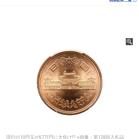
現行の10円玉が67万円に大化け!? ※画像：第128回入札誌