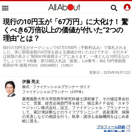
現行の10円玉が「67万円」に大化け！ 驚
くべき6万倍以上の価値が付いた“2つの
理由”とは？
現行の10円玉がオークションで67万5700円（手数料込み）で落札されま
した。実に額面金額の6万倍を超える価値が付いたわけですが、そのカギ
は状態の良さと“昭和61年後期タイプ”にあります。一体どんな10円玉なの
でしょうか？ ※画像：第128回入札誌「銀座」 Lot番号：462 10円青銅貨
昭和61年 後期 PCGS（MS66RD） | UNC+
更新日：
2026年06月12日
伊藤 亮太
株式・ファイナンシャルプランナー ガイド
ファイナンシャルプランナー（CFP®）
慶應義塾大学大学院商学研究科修士課程修了。その後証券会社
にて、営業、経営企画部門等を経て、独立系ＦＰ会社「スキラ
ージャパン株式会社」設立。ファイナンシャル・プランナーと
して、家計簿診断などのライフプランニング、資産運用、保険
の見直しなどの相談を行う。執筆・講演も金融機関をはじめ多
岐に渡る。
プロフィール詳細
執筆記事一覧