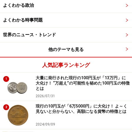
イプのものがあれば、価格は66RDの倍になるのではない
よくわかる政治
かと思われます。つまり、100万円超えが期待できま
す。
よくわかる時事問題
世界のニュース・トレンド
おそらく今後も昭和61年後期のものでグレードの高いも
のはほとんど出てこないと思われます。そのため、価格
他のテーマも見る
上昇も納得のいくものではあります。こうした高評価の
ものは、ロールといわれる50枚束で当時発行されたもの
人気記事ランキング
が残っていれば今後も出現する可能性はあるものの、な
かなかないといってよいでしょう。価格は上がる一方と
大量に発行された現行の100円玉が「13万円」に
1
大化け！ “万超え”の可能性を秘めた100円玉の特徴
いえるかもしれません。
とは
2026/07/31
グレードが1つ異なるだけで価格は大きく異なるのがコ
現行の10円玉が「6万5000円」に大化け！ よ～く
2
インの世界です。もしかしたらこうしたレアな現代コイ
見ないと分からない、高額になる貨幣の特徴とは
ンはオークションなどで今のうちに入手しておいたほう
2024/09/09
がいいかもしれませんね。