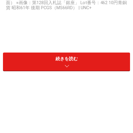
面） ※画像：第128回入札誌「銀座」 Lot番号：462 10円青銅
貨 昭和61年 後期 PCGS（MS66RD） | UNC+
続きを読む
今回オークションで落札されたのは昭和61年の10円玉で
す。コイン鑑定機関であるPCGS（Professional Coin
Grading Service：世界でも評判の高いアメリカの第三者
格付け鑑定会社）により「MS66RD」の評価を得ていま
す。コインの鑑定では一般的に70段階で評価され、65以