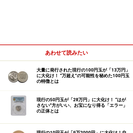
上が完全未使用レベルとなります。今回の10円玉は66評
価で、かつ“RD”となっています。
RD評価とは、もともとの銅の赤い光沢色がコイン全体の
95％以上を占めている場合につけられます。通常、10円
玉は使用するほど光沢色は薄れ、茶色っぽくなっていき
あわせて読みたい
ますが、未使用かつ保存状態が良ければ光沢色を保ち続
けます。今回落札された逸品は、完全未使用評価で、か
大量に発行された現行の100円玉が「13万円」
つRD評価のため、ほぼ出来立ての時と変わらないほどの
に大化け！ “万超え”の可能性を秘めた100円玉
状態を保っている、完璧に近い状態といってよいでしょ
の特徴とは
う。これが高評価につながったわけです。
現行の50円玉が「28万円」に大化け！ “はが
さない”方がいい、お宝になり得る「エラー」
の正体とは
現行の10円玉が「9万2000円」に大化け！自