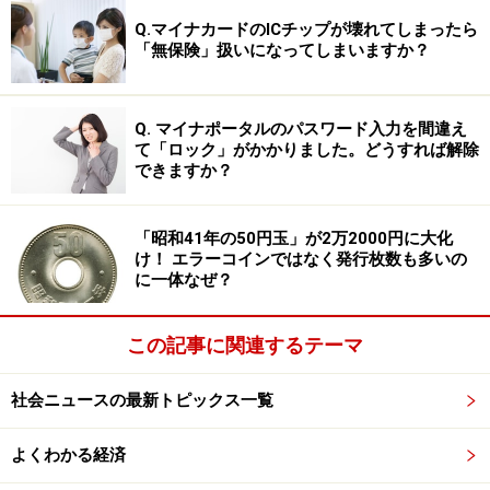
のです。
Q.マイナカードのICチップが壊れてしまったら
「無保険」扱いになってしまいますか？
価格は上昇傾向にある
Q. マイナポータルのパスワード入力を間違え
実は以前のオークションでも、同評価の昭和61年後期の
て「ロック」がかかりました。どうすれば解除
10円玉が落札されたことがあります。例えば、第33回銀
できますか？
座コインオークションで落札されたときは33万円（手数
料込みで36万3000円）でした。それと比べると今回の10
「昭和41年の50円玉」が2万2000円に大化
円玉はほぼ倍に近いといってもいいほどの価格上昇とな
け！ エラーコインではなく発行枚数も多いの
に一体なぜ？
っています。
この記事に関連するテーマ
PCGSでは昭和61年の10円玉について前期・後期の区別
がされていないため、後期でグレードの高いものがどれ
社会ニュースの最新トピックス一覧
くらいあるのかははっきり分からないものの、同じ昭和
61年の10円玉でRDの最高評価は67となっています。
よくわかる経済
2026年6月時点で67評価は12枚。仮にその12枚に後期タ