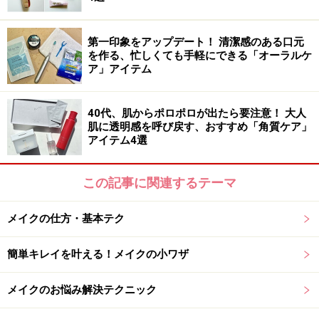
はしっかりと乾かすようにしましょうね。
第一印象をアップデート！ 清潔感のある口元
を作る、忙しくても手軽にできる「オーラルケ
ア」アイテム
参考書籍
40代、肌からポロポロが出たら要注意！ 大人
肌に透明感を呼び戻す、おすすめ「角質ケア」
アイテム4選
お家でサロン級の仕上がりテクが満載
この記事に関連するテーマ
「ミーハー美容」
（主婦の友社）2016年9月29日発売
著者：新見千晶
メイクの仕方・基本テク
モデルや女優さんも実践している秘密のテクが満載の一
冊。スキンケア、ベースメイク、ボディケア、ヘアケア
簡単キレイを叶える！メイクの小ワザ
など、ジャンルごとにお家でサロン級の仕上がりが手に
メイクのお悩み解決テクニック
入る美容法やメイク法を要チェック！