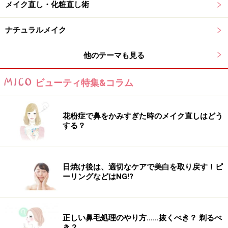
メイク直し・化粧直し術
※記事内容は執筆時点のものです。最新の内容をご確認くださ
い。
ナチュラルメイク
※個人の体質、また、誤った方法による実践に起因して肌荒れや
不調を引き起こす場合があります。実践の際には、必ず自身の体
他のテーマも見る
質及び健康状態を十分に考慮し、正しい方法で行ってください。
また、全ての方への有効性を保証するものではありません。
ビューティ特集&コラム
【編集部おすすめの購入サイト】
花粉症で鼻をかみすぎた時のメイク直しはどう
Amazonで人気のメイク用品をチェック！
する？
楽天市場で人気のメイク用品をチェック！
日焼け後は、適切なケアで美白を取り戻す！ピ
ーリングなどはNG!?
正しい鼻毛処理のやり方……抜くべき？ 剃るべ
き？