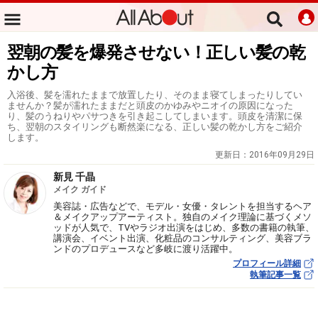
翌朝の髪を爆発させない！正しい髪の乾
かし方
入浴後、髪を濡れたままで放置したり、そのまま寝てしまったりしてい
ませんか？髪が濡れたままだと頭皮のかゆみやニオイの原因になった
り、髪のうねりやパサつきを引き起こしてしまいます。頭皮を清潔に保
ち、翌朝のスタイリングも断然楽になる、正しい髪の乾かし方をご紹介
します。
更新日：
2016年09月29日
新見 千晶
メイク ガイド
美容誌・広告などで、モデル・女優・タレントを担当するヘア
＆メイクアップアーティスト。独自のメイク理論に基づくメソ
ッドが人気で、TVやラジオ出演をはじめ、多数の書籍の執筆、
講演会、イベント出演、化粧品のコンサルティング、美容ブラ
ンドのプロデュースなど多岐に渡り活躍中。
プロフィール詳細
執筆記事一覧