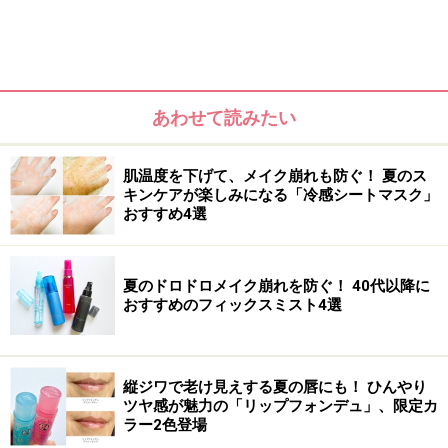
あわせて読みたい
肌温度を下げて、メイク崩れも防ぐ！ 夏のス
キンケアが楽しみになる「冷感シートマスク」
おすすめ4選
夏のドロドロメイク崩れを防ぐ！ 40代以降に
おすすめのフィックスミスト4選
髪をクルクル内巻きにして、ハネを防止
縦ジワで老け見えする夏の唇にも！ ひんやり
ツヤ感が魅力の「リップフォンデュ」、限定カ
２ 次に髪の中間から毛先を乾かして。
ラー2色登場
クセの出やすい耳周りの髪を前に引っ張り、指でクルク