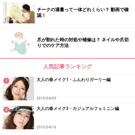
チークの適量って一体どれくらい？ 動画で確
認！
爪が割れた時の対処や補修は？ ネイルや爪切
りでのケア方法
人気記事ランキング
大人の春メイク1・ふんわりガーリー編
1
2010/04/05
大人の春メイク3・カジュアルフェミニン編
2
2010/04/16