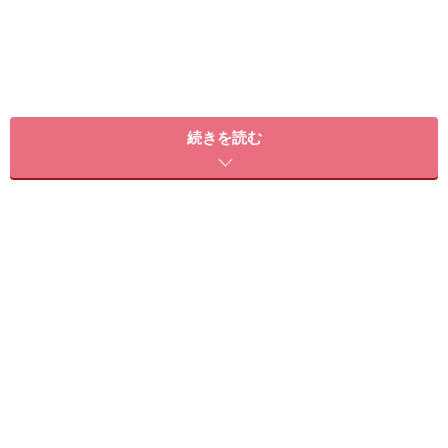
続きを読む
先に頭皮を乾かしてから、次に毛先を！簡
単３STEP
いろんな方向から風を当てて乾かして
1 はじめに頭皮から乾かして。髪の根元を指で振りな
がらドライヤーの風を一方向からだけではなく、いろん
な方向から送り込むと早く乾き、根元がふんわりと立ち
上がる効果も。