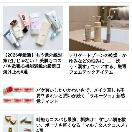
ルと内側にねじりながら乾かすと、ふんわり内巻きにな
り、次の日の寝癖が軽減！
冷たい風を当てることでツヤツヤに
【2026年最新】もう紫外線対
デリケートゾーンの乾燥・か
3 ８割ほど乾いたら、最後に冷風を髪全体に当てなが
策だけじゃない！ 美肌もコス
ゆみなどの悩みに……「洗
らしっかりと乾かしきりましょう。冷風を当てることで
パも欲張る機能満載の厳選日
う・潤す」でケアする、厳選
焼け止め6選
フェムテックアイテム
しっとり感がアップします。最後にブラッシングも忘れ
ずに。キューティクルが整い、美しいツヤが出ます。
パケ買いしたいかわいさで、メイク直しも不
要!? きれいと潤いが続く「ラネージュ」新感
覚ティント
濡れた髪はキューティクルが剥がれやすい状態になって
いるので、濡れたまま眠るとシーツや枕との摩擦で髪が
時短もコスパも最強、垢抜け！ 忙しい朝を救
傷んでしまいます！健やかな頭皮と美髪のためにも、髪
い、ポーチも軽くなる「マルチタスクコスメ」
4選