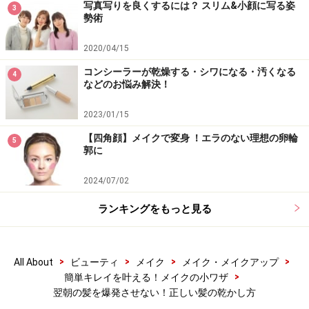
写真写りを良くするには？ スリム&小顔に写る姿
3
勢術
2020/04/15
コンシーラーが乾燥する・シワになる・汚くなる
4
などのお悩み解決！
2023/01/15
【四角顔】メイクで変身 ！エラのない理想の卵輪
5
郭に
2024/07/02
ランキングをもっと見る
>
>
>
>
All About
ビューティ
メイク
メイク・メイクアップ
>
簡単キレイを叶える！メイクの小ワザ
翌朝の髪を爆発させない！正しい髪の乾かし方