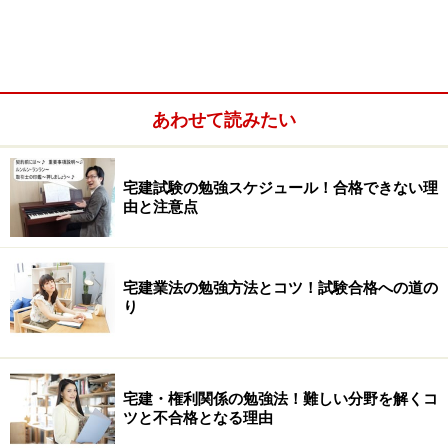
全国平均では、全用途平均で昨年までの下落から上
昇に転じた。用途別では、住宅地はわずかに下落し
ているものの下落幅の縮小傾向が継続している。ま
た、商業地は昨年の横ばいから上昇に転じ、工業地
あわせて読みたい
は昨年の下落から横ばいに転じた。
宅建試験の勉強スケジュール！合格できない理
由と注意点
宅建業法の勉強方法とコツ！試験合格への道の
り
宅建・権利関係の勉強法！難しい分野を解くコ
ツと不合格となる理由
三大都市圏をみると、住宅地はほぼ前年なみの小幅