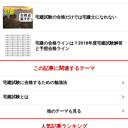
3 予想問題
宅建試験の合格だけでは宅建士になれない
平成28年地価公示（平成28年3月公表）によれば、地方
圏をみると、地方中枢都市では全ての用途で三大都市圏
を上回る上昇を示している。また、地方圏のその他の地
宅建の合格ラインは？2018年度宅建試験解答
と予想合格ライン
域においては全ての用途で下落幅が拡大している。
⇒× 地方圏のその他の地域においても全ての用途で下落
この記事に関連するテーマ
幅が縮小しています。
宅建試験に合格するための勉強法
宅建試験とは
住宅着工統計（平成27年計）
1 概要
他のテーマも見る
人気記事ランキング
平成27年の新設住宅着工は、持家は減少したが、貸家及