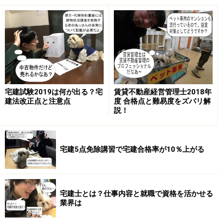
な上昇を示し、商業地は総じて上昇基調を強めてい
る。また、工業地は東京圏で上昇基調を強め、大阪
圏及び名古屋圏では昨年の下落から上昇に転じた。
地方圏をみると、地方中枢都市では全ての用途で三
大都市圏を上回る上昇を示している。地方圏のその
他の地域においても全ての用途で下落幅が縮小して
いる。
宅建試験2019は何が出る？宅
賃貸不動産経営管理士2018年
建法改正点と注意点
度 合格点と難易度をズバリ解
説！
2 変動率
宅建5点免除講習で宅建合格率が10％上がる
※変動率は％で表示しています。△はマイナスを意味し
ます。
宅建士とは？仕事内容と就職で資格を活かせる
平成27年1月以降の1年間の地価
業界は