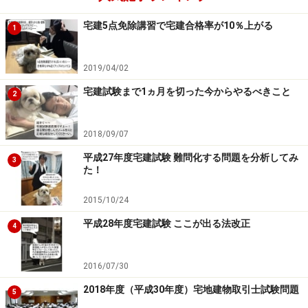
び分譲住宅が増加したため、全体で増加となりました。
宅建5点免除講習で宅建合格率が10％上がる
1
２ 総戸数
2019/04/02
・新設住宅着工戸数…909,299戸。
宅建試験まで1ヵ月を切った今からやるべきこと
2
・前年比では1.9％増となり、昨年の減少から再びの増
加。
2018/09/07
・新設住宅着工床面積…75,059千平方メートル、前年比
平成27年度宅建試験 難問化する問題を分析してみ
3
0.8％減、2年連続の減少。
た！
2015/10/24
３ 利用関係別戸数
平成28年度宅建試験 ここが出る法改正
4
持家…283,366戸（前年比0.7％減、2年連続の減少）
貸家…378,718戸（前年比4.6％増、4年連続の増加）
2016/07/30
分譲住宅…241,201戸（前年比1.6％増、昨年の減少から再
2018年度（平成30年度）宅地建物取引士試験問題
5
びの増加）