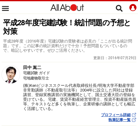
平成28年度宅建試験！統計問題の予想と
対策
平成28年度（2016年度）宅建試験の受験者は必見の「ここが出る統計問
題」です。この記事の統計資料だけで十分！予想問題もついているの
で、暗記しやすいです。ぜひご活用ください。
更新日：
2016年07月29日
田中 嵩二
宅建試験 ガイド
宅地建物取引士
(株)Kenビジネススクール代表取締役社長/明海大学不動産学部
非常勤講師（不動産取引法等） 2004年に設立した同社は登録
講習、登録実務講習の実施機関として、国土交通大臣の登録を
受けている。 宅建、賃貸不動産経営管理士、投資不動産販売員
等、テキストなど多くを執筆し、企業研修の講師としても幅広
く活躍している。
プロフィール詳細
執筆記事一覧