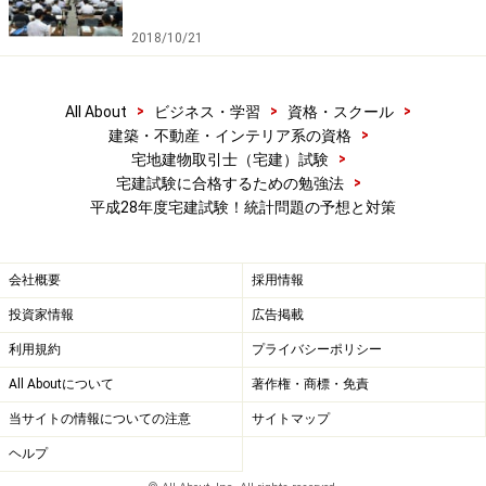
マンション…115,652 戸（同4.7％増、昨年の減少から再
2018/10/21
びの増加）
一戸建住宅…123,624戸（同1.4％減、2年連続の減少）
>
>
>
All About
ビジネス・学習
資格・スクール
>
建築・不動産・インテリア系の資格
4 予想問題
>
宅地建物取引士（宅建）試験
>
宅建試験に合格するための勉強法
建築着工統計（国土交通省）によれば、平成27年の新設
平成28年度宅建試験！統計問題の予想と対策
住宅着工戸数は 90万9千戸であり、対前年比では1.9％減
となり、5年連続の減少となった。
会社概要
採用情報
投資家情報
広告掲載
⇒× 建築着工統計（国土交通省）によれば、平成27年
利用規約
プライバシーポリシー
の新設住宅着工戸数は909,299戸です。前年比では1.9％
All Aboutについて
著作権・商標・免責
増となり、昨年の減少から再び増加しています。5年連
続の減少とはなっていません。
当サイトの情報についての注意
サイトマップ
ヘルプ