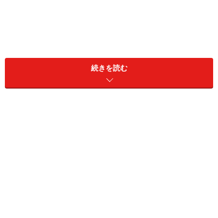
続きを読む
・住宅着工統計（平成27年計）
・法人企業統計（平成26年度）
・土地の動向（平成28年6月公表）
・宅地建物取引業者の統計（平成28年6月公表）
平成28年地価公示（概要と予想問題）
1 平成27年1月以降の1年間の地価について