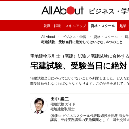
ビジネス・学
就職・転職
スキルアップ
資格・スクール
起業
All About
ビジネス・学習
資格・スクール
建
宅建試験、受験当日に絶対してはいけない6つのこと
宅地建物取引士（宅建）試験
／宅建試験に合格す
宅建試験、受験当日に絶対
宅建試験当日にやってはいけないことを列挙しました。どんな
間受験勉強しなければならなくなります。この記事を通じて、宅
田中 嵩二
宅建試験 ガイド
宅地建物取引士
(株)Kenビジネススクール代表取締役社長/明海大
講習、登録実務講習の実施機関として、国土交通大
員等、テキストなど多くを執筆し、企業研修の講