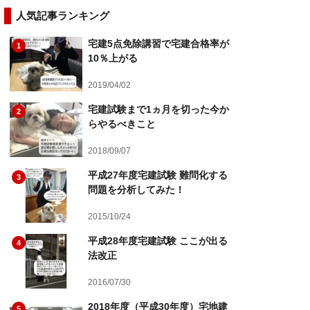
人気記事ランキング
宅建5点免除講習で宅建合格率が
1
10％上がる
2019/04/02
宅建試験まで1ヵ月を切った今か
2
らやるべきこと
2018/09/07
平成27年度宅建試験 難問化する
3
問題を分析してみた！
2015/10/24
平成28年度宅建試験 ここが出る
4
法改正
2016/07/30
2018年度（平成30年度）宅地建
5