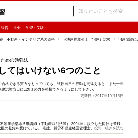
習
・経営
社会
学習・受験
築・不動産・インテリア系の資格
宅地建物取引士（宅建）試験
宅建試験に
るための勉強法
してはいけない6つのこと
に合格できる実力をもっていても、試験当日の行動を間違えると、また一年
建試験当日に120％の力を発揮できるようにして下さい。
更新日：2017年10月15日
学不動産学部非常勤講師（不動産取引法等） 2004年に設立した同社は登録
臣の登録を受けている。 宅建、賃貸不動産経営管理士、投資不動産販売
...続きを読む
師としても幅広く活躍している。