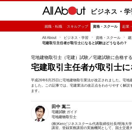
ビジネス・学
就職・転職
スキルアップ
資格・スクール
起業
All About
ビジネス・学習
資格・スクール
建
宅建取引主任者が取引士になると試験はどうなるの？
宅地建物取引士（宅建）試験
／宅建試験に合格す
宅建取引主任者が取引士に
平成26年6月25日に宅地建物取引業法が改正されました。宅
ました。この記事では、宅建業法の改正点をわかりやすく解説
ます。
田中 嵩二
宅建試験 ガイド
宅地建物取引士
(株)Kenビジネススクール代表取締役社長/明海大
講習、登録実務講習の実施機関として、国土交通大