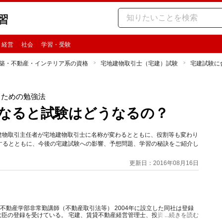
習
・経営
社会
学習・受験
築・不動産・インテリア系の資格
宅地建物取引士（宅建）試験
宅建試験に
るための勉強法
なると試験はどうなるの？
地建物取引主任者が宅地建物取引士に名称が変わるとともに、役割等も変わり
するとともに、今後の宅建試験への影響、予想問題、学習の秘訣をご紹介し
更新日：2016年08月16日
学不動産学部非常勤講師（不動産取引法等） 2004年に設立した同社は登録
臣の登録を受けている。 宅建、賃貸不動産経営管理士、投資不動産販売
...続きを読む