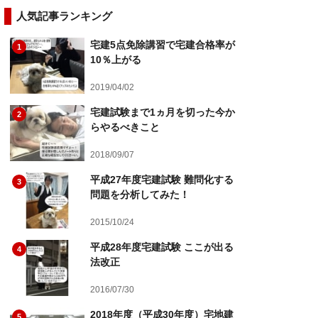
人気記事ランキング
宅建5点免除講習で宅建合格率が
1
10％上がる
2019/04/02
宅建試験まで1ヵ月を切った今か
2
らやるべきこと
2018/09/07
平成27年度宅建試験 難問化する
3
問題を分析してみた！
2015/10/24
平成28年度宅建試験 ここが出る
4
法改正
2016/07/30
2018年度（平成30年度）宅地建
5