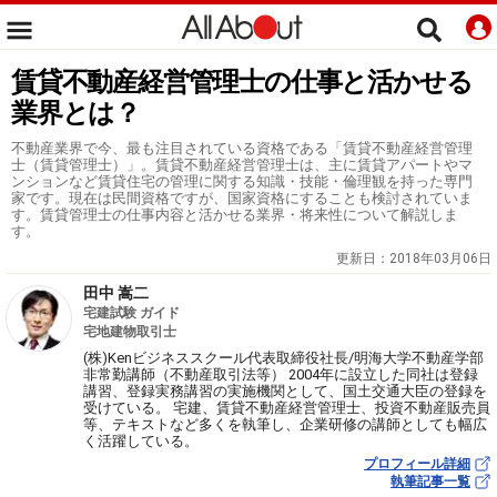
賃貸不動産経営管理士の仕事と活かせる
業界とは？
不動産業界で今、最も注目されている資格である「賃貸不動産経営管理
士（賃貸管理士）」。賃貸不動産経営管理士は、主に賃貸アパートやマ
ンションなど賃貸住宅の管理に関する知識・技能・倫理観を持った専門
家です。現在は民間資格ですが、国家資格にすることも検討されていま
す。賃貸管理士の仕事内容と活かせる業界・将来性について解説しま
す。
更新日：
2018年03月06日
田中 嵩二
宅建試験 ガイド
宅地建物取引士
(株)Kenビジネススクール代表取締役社長/明海大学不動産学部
非常勤講師（不動産取引法等） 2004年に設立した同社は登録
講習、登録実務講習の実施機関として、国土交通大臣の登録を
受けている。 宅建、賃貸不動産経営管理士、投資不動産販売員
等、テキストなど多くを執筆し、企業研修の講師としても幅広
く活躍している。
プロフィール詳細
執筆記事一覧