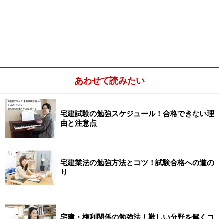
大雑把に言えば、図の「不動産取引業」を行うためには
「宅地建物取引業」の免許を受ける必要があります。ま
あわせて読みたい
た、免許を受けるためには、事務所に一定数の宅地建物
取引士を設置しなければならず、免許を受けた宅建業者
宅建試験の勉強スケジュール！合格できない理
が媒介や代理、売主として関わる場合は、宅地建物取引
由と注意点
士に対象となる不動産について事前に説明させたり、契
約書等に記名押印させたりしなければなりません。
宅建業法の勉強方法とコツ！試験合格への道の
り
同じ不動産業でも、「不動産賃貸管理業」はもっと複雑
です。
自社物件を直接店舗等として貸し出す不動産賃貸業や貸
宅建・権利関係の勉強法！難しい分野を解くコ