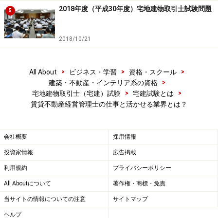
貸主に対する管理受託契約時の重要事項説明と記名
2018年度（平成30年度）宅地建物取引士試験問題
5
押印業務。いわゆるオーナーに対する説明義務で
す。賃貸不動産経営管理士が行わなければならない
2018/10/21
重要な仕事です。
管理受託契約書への記名押印業務。これも賃貸不動
>
>
>
All About
ビジネス・学習
資格・スクール
産経営管理士が行わなければならないものです。
>
建築・不動産・インテリア系の資格
>
>
宅地建物取引士（宅建）試験
宅建試験とは
借主に対する管理事務の説明、サブリース方式の場
賃貸不動産経営管理士の仕事と活かせる業界とは？
合の契約時の説明等。サブリース契約（転貸借）の
場合は、宅地建物取引業の免許が不要な取引なの
で、宅地建物取引士による重要事項説明等が義務付
会社概要
採用情報
けられていません。したがって、賃貸不動産経営管
投資家情報
広告掲載
理士が主導的に関わることが期待されています。
利用規約
プライバシーポリシー
オーナーに対する定期的な管理事務の報告業務
All Aboutについて
著作権・商標・免責
オーナーに対する賃貸経営に係る提案業務。ある意
当サイトの情報についての注意
サイトマップ
味、これが一番重要な職務といえます。収支を計算
ヘルプ