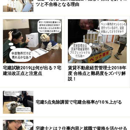
ツと不合格となる理由
家・貸間業、駐車場業は免許や登録を義務付けるような
規制がありません。
不動産管理業はビル・店舗の管理、分譲マンションの管
理業、賃貸住宅管理業に分類されます。分譲マンション
管理業はマンション適正化法の適用があり、登録を受け
た管理業者が管理組合から委託を受けて管理を行わなけ
ればなりません。管理業者は一定数の管理業務主任者を
宅建試験2019は何が出る？宅
賃貸不動産経営管理士2018年
設置し、管理組合に重要事項説明をする義務が課せられ
建法改正点と注意点
度 合格点と難易度をズバリ解
ています。
説！
賃貸住宅管理業は、まだ任意ではありますが、国土交通
大臣の登録を受けることで、賃貸不動産経営管理士の設
宅建5点免除講習で宅建合格率が10％上がる
置や、貸主や借主に対する重要事項説明や契約書等へ記
名押印等が義務付けられます。
宅建士とは？仕事内容と就職で資格を活かせる