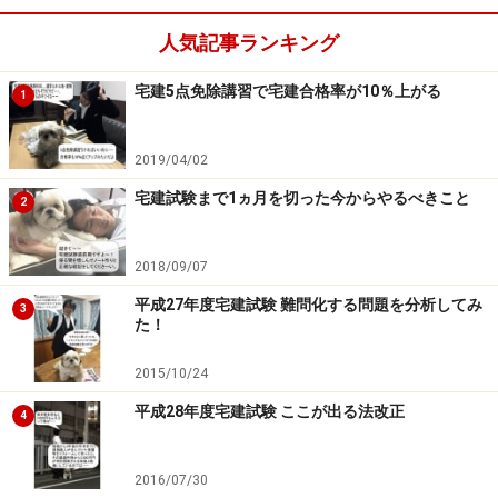
家賃や敷金等の受領事務も賃貸管理業の重要な仕事で
人気記事ランキング
す。
宅建5点免除講習で宅建合格率が10％上がる
1
賃貸借契約の更新に係る業務。これも基幹事務の1
つです。更新の際の書面作成と交付にも積極的に関
2019/04/02
わることが期待されています。
宅建試験まで1ヵ月を切った今からやるべきこと
賃貸借契約の終了に係る業務。これも基幹事務の1
2
つです。原状回復や敷金での充当など、1つ手順を
間違えると訴訟に繋がりかねない重要な仕事です。
2018/09/07
不動産法務の専門家として賃借人と交渉することが
平成27年度宅建試験 難問化する問題を分析してみ
3
た！
期待されています。
2015/10/24
平成28年度宅建試験 ここが出る法改正
4
契約の終了と原状回復の連絡や調整作業も賃貸管理業者
の重要な仕事です。
2016/07/30