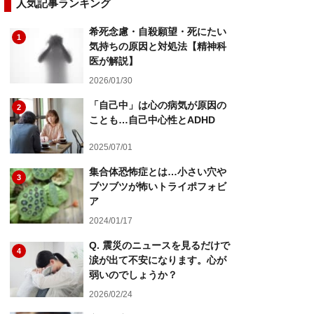
人気記事ランキング
希死念慮・自殺願望・死にたい
1
気持ちの原因と対処法【精神科
医が解説】
2026/01/30
「自己中」は心の病気が原因の
2
ことも…自己中心性とADHD
2025/07/01
集合体恐怖症とは…小さい穴や
3
ブツブツが怖いトライポフォビ
ア
2024/01/17
Q. 震災のニュースを見るだけで
4
涙が出て不安になります。心が
弱いのでしょうか？
2026/02/24