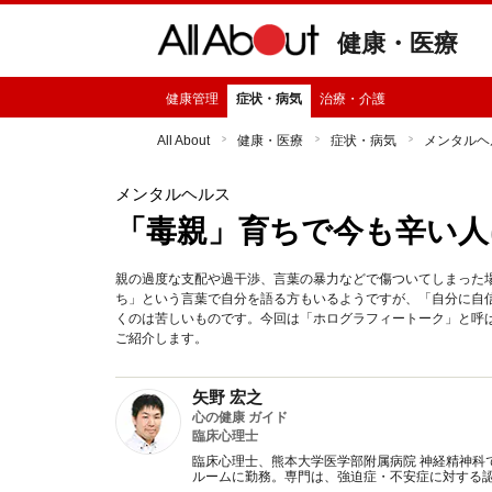
健康・医療
健康管理
症状・病気
治療・介護
All About
健康・医療
症状・病気
メンタルヘ
メンタルヘルス
「毒親」育ちで今も辛い人
親の過度な支配や過干渉、言葉の暴力などで傷ついてしまった
ち」という言葉で自分を語る方もいるようですが、「自分に自
くのは苦しいものです。今回は「ホログラフィートーク」と呼
ご紹介します。
矢野 宏之
心の健康 ガイド
臨床心理士
臨床心理士、熊本大学医学部附属病院 神経精神科
ルームに勤務。専門は、強迫症・不安症に対する認