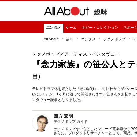
趣味
エンタメ
ゲーム
ホビー・コレクション
スポー
All About
趣味
エンタメ
テクノポップ
ア
テクノポップ
／アーティストインタヴュー
『念力家族』の笹公人とテ
目)
テレビドラマ化を果たした『念力家族』、4月4日から第2シーズ
(か)ふぇ』が、1ヶ月に渡って開催されます。笹さんをお招きし
ンタヴュー記事となりました。
四方 宏明
テクノポップ ガイド
テクノポップを中心としたレコード蒐集癖からPOP 
さらに、プロダクトリサーチャーとして、商品、