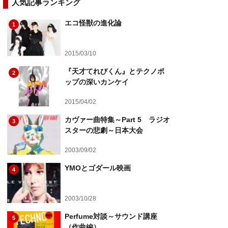
人気記事ランキング
エコ怪獣の進化論
1
2015/03/10
『天才てれびくん』とテクノポ
2
ップの深いカンケイ
2015/04/02
カヴァー曲特集～Part 5 ラジオ
3
スターの悲劇～日本大会
2003/09/02
YMOとゴダール映画
4
2003/10/28
Perfume対談～サウンド講座
5
（作曲編）