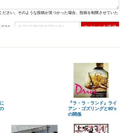
に
『ラ・ラ・ランド』ライ
の
アン・ゴズリングと80's
の関係