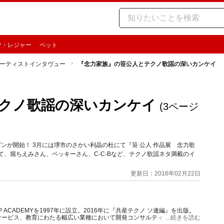
ツ・レジャー
ペット
ーティストインタヴュー
『念力家族』の笹公人とテクノ歌謡の深いカンケイ
クノ歌謡の深いカンケイ
(3ページ
ンが開始！ 3月には堺市のさかい利晶の杜にて『笹 公人 作品展 念力歌
て、堀ちえみさん、ベッキーさん、C-C-Bなど、テクノ歌謡ネタ満載のイ
更新日：2016年02月22日
ACADEMYを1997年に設立。2016年に『共産テクノ ソ連編』を出版。
サービス、教育にわたる幅広い業種において開発コンサルティングに従事。
...続きを読む