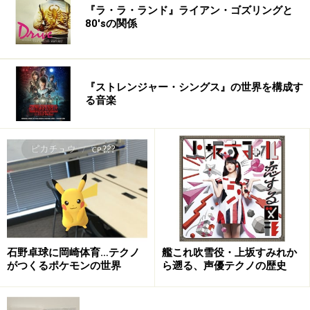
『ラ・ラ・ランド』ライアン・ゴズリングと
80'sの関係
『ストレンジャー・シングス』の世界を構成す
る音楽
石野卓球に岡崎体育…テクノ
艦これ吹雪役・上坂すみれか
がつくるポケモンの世界
ら遡る、声優テクノの歴史