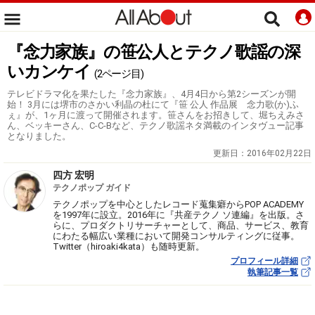
『念力家族』の笹公人とテクノ歌謡の深
いカンケイ
(2ページ目)
テレビドラマ化を果たした『念力家族』、4月4日から第2シーズンが開
始！ 3月には堺市のさかい利晶の杜にて『笹 公人 作品展 念力歌(か)ふ
ぇ』が、1ヶ月に渡って開催されます。笹さんをお招きして、堀ちえみさ
ん、ベッキーさん、C-C-Bなど、テクノ歌謡ネタ満載のインタヴュー記事
となりました。
更新日：
2016年02月22日
四方 宏明
テクノポップ ガイド
テクノポップを中心としたレコード蒐集癖からPOP ACADEMY
を1997年に設立。2016年に『共産テクノ ソ連編』を出版。さ
らに、プロダクトリサーチャーとして、商品、サービス、教育
にわたる幅広い業種において開発コンサルティングに従事。
Twitter（hiroaki4kata）も随時更新。
プロフィール詳細
執筆記事一覧