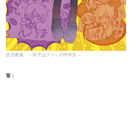
念力家族 ～玲子はフツ～の中学生～
笹：