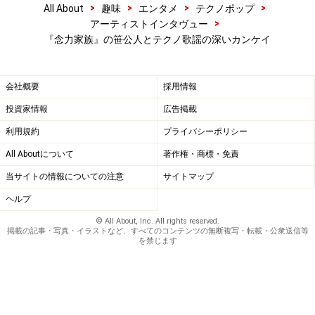
>
>
>
>
All About
趣味
エンタメ
テクノポップ
>
アーティストインタヴュー
『念力家族』の笹公人とテクノ歌謡の深いカンケイ
会社概要
採用情報
投資家情報
広告掲載
利用規約
プライバシーポリシー
All Aboutについて
著作権・商標・免責
当サイトの情報についての注意
サイトマップ
ヘルプ
© All About, Inc. All rights reserved.
掲載の記事・写真・イラストなど、すべてのコンテンツの無断複写・転載・公衆送信等
を禁じます