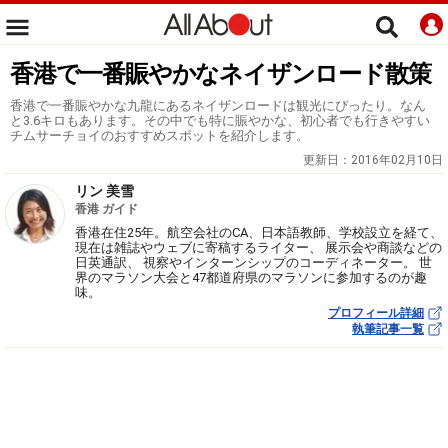
香港で一番賑やかなネイザンロード散策
香港で一番賑やかな九龍にあるネイザンロードは観光にぴったり。なん
と3.6キロもあります。その中でも特に賑やかな、初心者でも行きやすい
チムサーチョイのおすすめスポットを紹介します。
更新日：
2016年02月10日
リン 美雪
香港 ガイド
香港在住25年。航空会社のCA、日本語教師、学校設立を経て、
現在は雑誌やウェブに寄稿するライター、 展示会や商談などの
日英通訳、 視察やインターンシップのコーディネーター。 世
界のマラソン大会と47都道府県のマラソンに参加するのが趣
味。
プロフィール詳細
執筆記事一覧