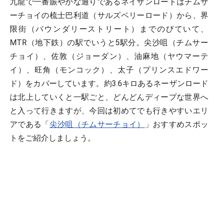
九龍で一番賑やかな通りであるネイザンロードはチムサ
ーチョイの梳士巴利道（サルズベリーロード）から、界
限街（バウンダリーストリート）までのびていて、
MTR（地下鉄）の駅でいうと5駅分。尖沙咀（チムサー
チョイ）、佐敦（ジョーダン）、油麻地（ヤウマーテ
イ）、旺角（モンコック）、太子（プリンスエドワー
ド）をカバーしています。約3.6キロあるネーザンロード
は北上していくと一駅ごと、どんどんディープな世界へ
と入って行きますが、今回は初めてでも行きやすいエリ
アである「
尖沙咀（チムサーチョイ）
」おすすめスポッ
トをご紹介しましょう。