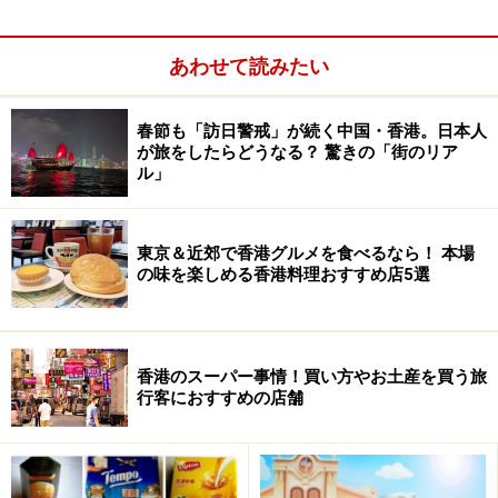
ル、ザ・ペニンシュラ香港。ロビーラウンジンでのアフ
タヌーンティーやリラクゼーションルームもあるスパな
あわせて読みたい
ど贅沢な時間を過ごすのにぴったりの空間です。おみや
げを買うのにおすすめなのはペニンシュラ・アーケード
春節も「訪日警戒」が続く中国・香港。日本人
内にあるザ・ペニンシュラブティック。一歩店内に足を
が旅をしたらどうなる？ 驚きの「街のリア
踏み入れると、甘いチョコレートの香りに包まれ、幸せ
ル」
な気分になります。セイロに入ったチョコセットは自分
用としても、友人へのお洒落なお土産としても使えま
東京＆近郊で香港グルメを食べるなら！ 本場
す。その他お茶や調味料、マスコットのテディベアグッ
の味を楽しめる香港料理おすすめ店5選
ズも購入できます。アーケード内にある「サロン・デ・
ニン」は女子旅におすすめのコンセプトでできているエ
レガントなバーです。
香港のスーパー事情！買い方やお土産を買う旅
行客におすすめの店舗