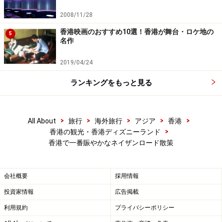
定休日：無休
2008/11/28
＞＞口コミで広がった行列のできるクッキー屋さん／香
香港映画のおすすめ10選！香港が舞台・ロケ地の
港
5
名作
2019/04/24
異国を感じるモスクと都会のオアシス九龍
ランキングをもっと見る
公園
>
>
>
>
>
All About
旅行
海外旅行
アジア
香港
>
香港の観光・香港ディズニーランド
香港で一番賑やかなネイザンロード散策
博物館は歴史的建築物にある
ネイザンロード沿いにあるたくさんの看板が途切れたら
会社概要
採用情報
現れる白い建物は、異国ムード溢れる九龍清真寺（カオ
投資家情報
広告掲載
ルーン・モスク・アンド・イスラミック・センター）。
利用規約
プライバシーポリシー
香港で一番大きいこのモスクは2500人が収容できるとい