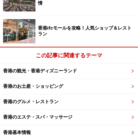
情
香港ifcモールを攻略！人気ショップ＆レスト
行列のできるジェニーベーカリー
ラン
この記事に関連するテーマ
シンプルな店舗の前は人だかりが！とても人気があります
香港の観光・香港ディズニーランド
香港のお土産・ショッピング
数か月おきにかわるテディ・ベアの缶
香港のグルメ・レストラン
北に向かってネイザンロードを5分歩いている途中に、
右側に長蛇の列を発見したら、それはジェニーベーカリ
香港のエステ・スパ・マッサージ
ーの列に続いています。テディ・ベアの缶に入った数種
香港基本情報
類のクッキーは香港内ではクリスマスプレゼントやホー