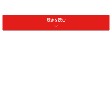
続きを読む
必ず立ち寄りたいザ・ペニンシュラ香港
ペニンシュラ・アーケード内にあるザ・ペニンシュラブティ
ック
ネイザンロードとサルズベリーロードの角に建っている
のは、東洋の貴婦人ともいわれるラグジュアリーホテ