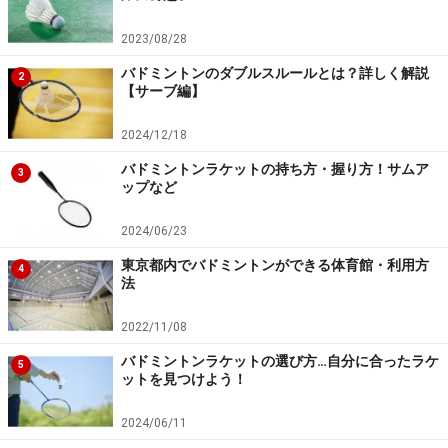
とばかり
2023/08/28
日本にも規模の大小はありますが、無数のバドミントン
バドミントンのダブルスルールとは？詳しく解説
2
チームがあります。もちろん新規（ビジター）を受け付
【サーブ編】
けているところやそうでないところがあり、その中でも
2024/12/18
初心者の受け入れの可否もチームによって違います。
バドミントンラケットの持ち方・握り方！サムア
3
ップなど
根気よく探して、勇気をもって参加してみてください。
経験上、初心者の受け入れがOKのチームは勝ち負けより
2024/06/23
も「楽しくやりましょう」というスタンスが多い傾向が
東京都内でバドミントンができる体育館・利用方
4
あります。チームに入れば同じ志の仲間もできますし、
法
練習の幅も増えます。また指導してくれる人がいるかも
2022/11/08
知れませんから、良いことばかりのはず。
バドミントンラケットの選び方…自分に合ったラケ
5
ットを見つけよう！
もちろん、自分の友人・知人たちだけでする、という選
択肢もありです。都内であれば、一般公開している体育
2024/06/11