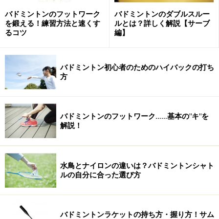
バドミントンのフットワーク
バドミントンのダブルスルー
を鍛える！練習方法と速くす
ルとは？詳しく解説【サーブ
るコツ
編】
これらの金額はどれもピンキリですが、あまりこだわら
なければ総額20,000円くらいである程度のものは揃えら
バドミントン初心者のためのハイバックの打ち
れるでしょう。もちろん、まずはお試しだから価格重視
方
で。というのであれば費用はもっと抑えられますよ。
バドミントンのフットワーク……基本の"キ"を
バトミントンの最初の練習方法は？
解説！
さあ道具は揃えた。次はなにから始めるのか。「少なく
とも打ちたいところに球を打てるようになる」という目
水鳥とナイロンの違いは？バドミントンシャト
標の方は、まずは素振りから始めるといいでしょう。一
ルの自分に合った選び方
にも二にも素振りです。間違った打ち方の癖がついてし
まう前に正しい打ち方を体に覚えさせるのです。
バドミントンラケットの持ち方・握り方！サム