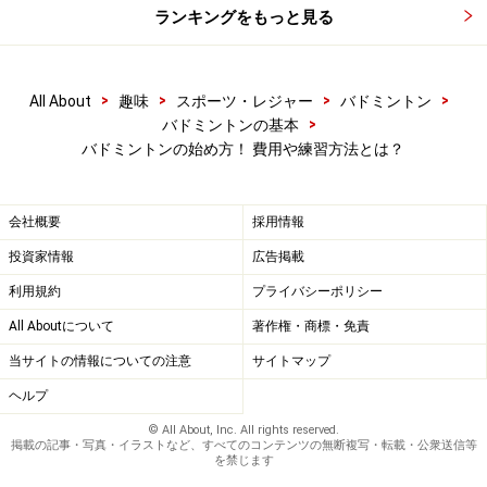
館もたくさんありますから、チームに入らないとできな
ランキングをもっと見る
い、ということはありません。
>
>
>
>
All About
趣味
スポーツ・レジャー
バドミントン
初心者向けチームに入れば練習の幅も増え
>
バドミントンの基本
て、良いことばかり
バドミントンの始め方！ 費用や練習方法とは？
最後のステップは試合への出場です。レクリエーション
会社概要
採用情報
としての面もありますが、やはりバドミントンは競技で
す。せっかく練習するのですから、自分の成長を測る意
投資家情報
広告掲載
味でも定期的に試合に出た方がいいでしょう。目標にも
利用規約
プライバシーポリシー
なりますし、モチベーションにもなります。そして真剣
All Aboutについて
著作権・商標・免責
勝負の中でしか感じられないこともあるのです。知らな
当サイトの情報についての注意
サイトマップ
い人たちと勝負して、自分の強さや弱さが分かることは
ヘルプ
多々あります。
© All About, Inc. All rights reserved.
掲載の記事・写真・イラストなど、すべてのコンテンツの無断複写・転載・公衆送信等
を禁じます
試合は大小にこだわらなければ、各地で行われていま