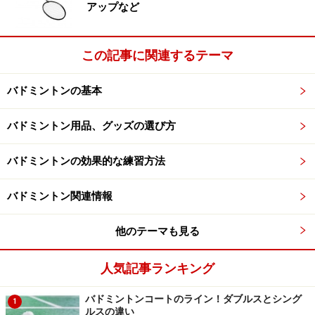
アップなど
指導者について教えて貰った方が、早くて確実だと思い
ますが、書籍もたくさん出ていますので、それらを見な
がらでも大丈夫です。
この記事に関連するテーマ
バドミントンの基本
バドミントンは手首、肘、肩の回転運動と、体重移動が
キモですから、それらを意識して素振りをしてくださ
バドミントン用品、グッズの選び方
い。使用頻度が高いバックハンド、オーバーストローク
の素振りは特に大切です。
バドミントンの効果的な練習方法
シャトルを使った練習はフォームが固まってからするの
バドミントン関連情報
が良いでしょう。とはいえ、素振りばかりもやってられ
ないので、素振りの延長でシャトルを使う練習はアリだ
他のテーマも見る
と思います。
人気記事ランキング
バドミントンコートのライン！ダブルスとシング
1
チームに入れば練習の幅も増えて、良いこ
ルスの違い