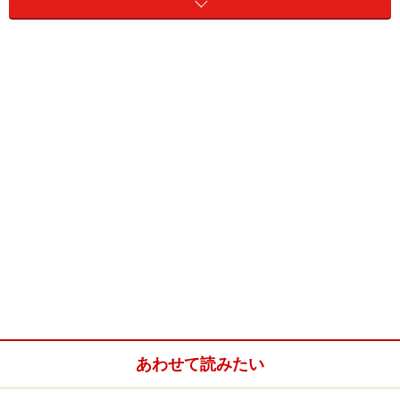
バドミントンシューズは、体育館や室内施設で行う場合
に必ず必要になります。
他の室内履きでも代用は可能です。しかし設計や機能で
大きく違うのでオススメは、専用のバドミントンシュー
ズを用意すること。劣化が早くなったり、思わぬ怪我の
原因になりかねません。
あわせて読みたい