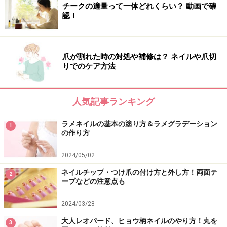
チークの適量って一体どれくらい？ 動画で確
認！
爪が割れた時の対処や補修は？ ネイルや爪切
りでのケア方法
人気記事ランキング
ラメネイルの基本の塗り方＆ラメグラデーション
1
の作り方
2024/05/02
ネイルチップ・つけ爪の付け方と外し方！両面テ
2
ープなどの注意点も
2024/03/28
大人レオパード、ヒョウ柄ネイルのやり方！丸を
3