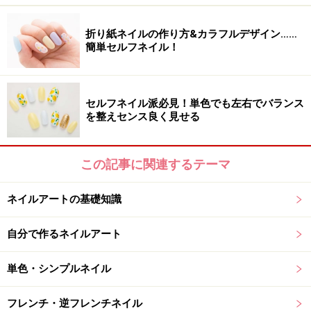
大ぶりなホログラムの入ったクールなシルバーに、あめ
玉の様なカラーキャビアを並べてキュートに。色合いも
折り紙ネイルの作り方&カラフルデザイン……
あえて原色を選び、ベースとのギャップ加減がコツ。
簡単セルフネイル！
■ネイルアートデザイン製作■
セルフネイル派必見！単色でも左右でバランス
を整えセンス良く見せる
uka
表参道店
東京都渋谷区神宮前4-21-10 URA表参道2F
TEL.03-5413-4445
この記事に関連するテーマ
※記事内容は執筆時点のものです。最新の内容をご確認くださ
ネイルアートの基礎知識
い。
※個人の体質、また、誤った方法による実践に起因して肌荒れや
不調を引き起こす場合があります。実践の際には、必ず自身の体
自分で作るネイルアート
質及び健康状態を十分に考慮し、正しい方法で行ってください。
また、全ての方への有効性を保証するものではありません。
単色・シンプルネイル
【編集部おすすめの購入サイト】
フレンチ・逆フレンチネイル