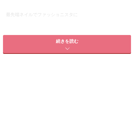
最先端ネイルでファッショニスタに
■ハンド
続きを読む
今までNGとされていたようなインパクトのある柄×柄の
コンビネーションが多くのコレクションで登場！ そこか
らインスピレーションを得たデザインです。柄だけでな
く、濃い色合い同士を合わせることでトレンドの中に少
しダサい雰囲気を演出しています。小指は柄ではなくシ
ョッキングピンクで、色の派手さをプラスして。
■フット
ウール素材をイメージし全体を黒や青、ピンクでぼかし
た後にホワイトを繊維のようにまだらに入れてウールっ
ぽい質感に。セーターなどの冬ファッションにもマッ