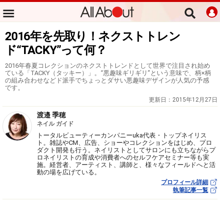
2016年を先取り！ネクストトレン
ド“TACKY”って何？
2016年春夏コレクションのネクストトレンドとして世界で注目され始め
ている「TACKY（タッキー）」。“悪趣味ギリギリ”という意味で、柄×柄
の組み合わせなどド派手でちょっとダサい悪趣味デザインが人気の予感
です。
更新日：
2015年12月27日
渡邉 季穂
ネイル ガイド
トータルビューティーカンパニーuka代表・トップネイリス
ト。雑誌やCM、広告、ショーやコレクションをはじめ、プロ
ダクト開発も行う。ネイリストとしてサロンにも立ちながらプ
ロネイリストの育成や消費者へのセルフケアセミナー等も実
施。経営者、アーティスト、講師と、様々なフィールドへと活
動の場を広げている。
プロフィール詳細
執筆記事一覧