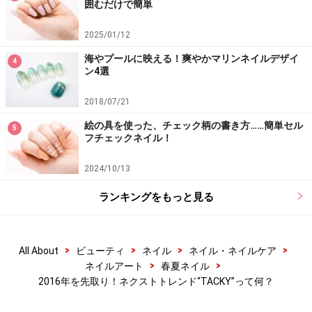
囲むだけで簡単
2025/01/12
海やプールに映える！爽やかマリンネイルデザイ
4
ン4選
2018/07/21
絵の具を使った、チェック柄の書き方……簡単セル
5
フチェックネイル！
2024/10/13
ランキングをもっと見る
>
>
>
>
All About
ビューティ
ネイル
ネイル・ネイルケア
>
>
ネイルアート
春夏ネイル
2016年を先取り！ネクストトレンド“TACKY”って何？