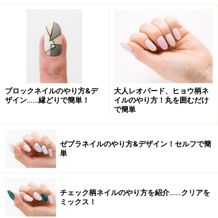
柄だけでなく、質感ミックスも多く見られたタッキース
タイルをネイルでも表現。
色自体は落ち着いているのでトライしやすいデザイン
ブロックネイルのやり方&デ
大人レオパード、ヒョウ柄ネ
■ハンド
ザイン……縁どりで簡単！
イルのやり方！丸を囲むだけ
ブルーやパープル、メタリックグレーなど寒色系のベー
で簡単
スに、白のレースシールをオン。クールな印象のベース
カラーとスイートなレースのミスマッチ感がタッキーっ
ゼブラネイルのやり方&デザイン！セルフで簡
ぽいデザインです。オレンジやブルーなどカラフルなブ
単
リオンを根元に並べ、様々な素材を重ねたような異素材
でメリハリを演出してタッキー度をアップ！
チェック柄ネイルのやり方を紹介……クリアを
ミックス！
■フット