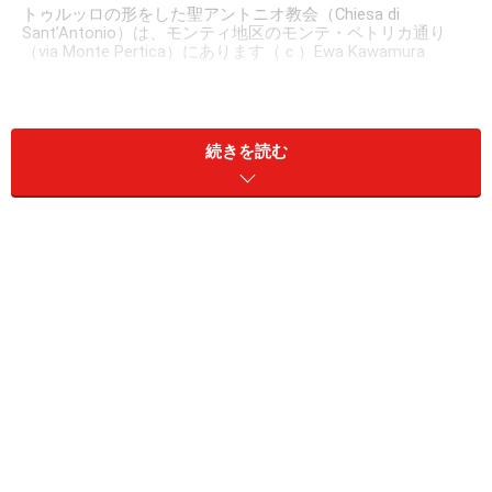
トゥルッロの形をした聖アントニオ教会（Chiesa di
Sant’Antonio）は、モンティ地区のモンテ・ペトリカ通り
（via Monte Pertica）にあります（ｃ）Ewa Kawamura
イタリア語で「美しい木（Alberobello）」を意味するア
ルベロベッロは、三角とんがり帽子の屋根が連なった独
続きを読む
特で可愛らしい街並みで知られる町。南イタリア・プー
リア州を代表する観光地ですが、その観光化は比較的新
しく、第二次大戦後、1950年代よりイタリア人の間で人
気の新婚旅行地として有名になりました。その後、1996
年のユネスコ世界遺産登録より、日本人にとっても有名
な観光地に。町に数多く残る伝統的な民家は、石灰の白
い壁と、灰色の石でできた円錐形の屋根が特徴的な「ト
ゥルッロ trullo（複数形は、トゥルッリ trulli）」と呼ば
れるもので、16世紀から普及しはじめました。