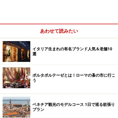
あわせて読みたい
イタリア生まれの有名ブランド人気＆老舗10
選
ポルタポルテーゼとは！ローマの蚤の市に行こ
う
おとぎ話にでてきそうな民家群「トゥルッ
リ」
ベネチア観光のモデルコース 1日で巡る欲張り
プラン
アルベロベッロの伝統集落トゥルッリの屋根には、さまざま
な記号が描かれている (c)Ewa Kawamura