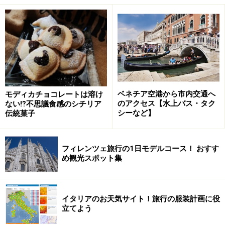
トゥルッロの屋根の頂点は、ピンナコロと呼ばれる尖塔で蓋
します (c)Ewa Kawamura
トゥルッロの伝統的な建築工法は、一切モルタル（セメ
ベネチア空港から市内交通へ
モディカチョコレートは溶け
ントと水を混ぜたもの）を使うことなく、壁も屋根もす
のアクセス【水上バス・タク
ない⁉不思議食感のシチリア
シーなど】
伝統菓子
べて「積み石」で作り上げて造られています。それは、
かつてナポリ王国が南イタリア全域を支配していた時
代、納める税金を節約するために、家屋がすぐ取り壊し
フィレンツェ旅行の1日モデルコース！ おすす
め観光スポット集
ができるようにと、工夫が生んだ造形でした。ドーム状
になった屋根には、なにやら謎めいた記号が描かれてい
ますが、それぞれに意味が込められています。例えばハ
イタリアのお天気サイト！旅行の服装計画に役
ート模様は聖母マリア、燭台を描いたのはユダヤなどと
立てよう
いった具合で、所有者の目印や魔除けにしました。