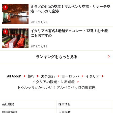
有名なお土産屋さん
もここにあります。アルベロベッロ
ミラノの3つの空港！マルペンサ空港・リナーテ空
ならではのお土産といえばやっぱり、石材でつくられた
4
港・ベルガモ空港
トゥルッロのミニチュア。ほかにもナプキンやテーブル
クロスなどの地元の伝統工芸の織物、手描き陶器（州内
2019/11/28
の有名な陶器の町グロッタリエ産が多い）、思い思いに
イタリアの有名&老舗チョコレート12選！お土産
5
にもおすすめ
造形されてカラフルに着色された素焼きの粘土でできた
笛（フィスキエット）などが典型的なお土産です。
2019/02/12
ランキングをもっと見る
その他のみどころ
>
>
>
>
>
All About
旅行
海外旅行
ヨーロッパ
イタリア
>
イタリアの観光・世界遺産
トゥルッリがかわいい！ アルベロベッロの町案内
アルベロベッロの守護聖人コズマとダミアーノが奉られてい
るサンティ・メディチ・コズマ・エ・ダミアーノ教会
(c)Ewa Kawamura
会社概要
採用情報
投資家情報
広告掲載