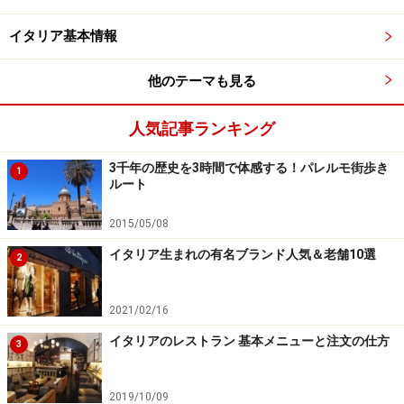
イタリア基本情報
トゥルッリをモチーフにしたお土産もカワ
イイ！
他のテーマも見る
人気記事ランキング
トゥルッロをモチーフにしたアルベロベッロのお土産の数々
3千年の歴史を3時間で体感する！パレルモ街歩き
(c)Ewa Kawamura
1
ルート
2015/05/08
イタリア生まれの有名ブランド人気＆老舗10選
2
お土産屋さんになったトゥルッロが並ぶモンテ・サン・ミケ
ーレ通り (c)Ewa Kawamura
2021/02/16
モンティ地区にあるメインストリート、モンテ・サン・
イタリアのレストラン 基本メニューと注文の仕方
3
ミケーレ通り（via Monte S. Michele）は、お土産屋さん
が軒を連ねて賑わう観光の中心です。
日本人の経営する
2019/10/09