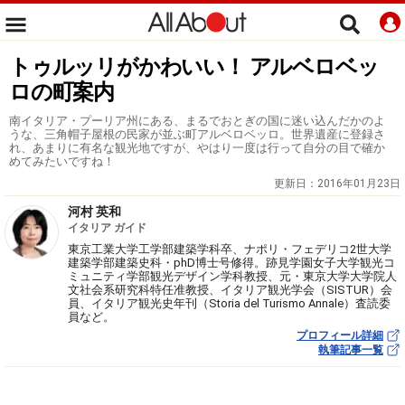
トゥルッリがかわいい！ アルベロベッ
ロの町案内
南イタリア・プーリア州にある、まるでおとぎの国に迷い込んだかのよ
うな、三角帽子屋根の民家が並ぶ町アルベロベッロ。世界遺産に登録さ
れ、あまりに有名な観光地ですが、やはり一度は行って自分の目で確か
めてみたいですね！
更新日：
2016年01月23日
河村 英和
イタリア ガイド
東京工業大学工学部建築学科卒、ナポリ・フェデリコ2世大学
建築学部建築史科・phD博士号修得。跡見学園女子大学観光コ
ミュニティ学部観光デザイン学科教授、元・東京大学大学院人
文社会系研究科特任准教授、イタリア観光学会（SISTUR）会
員、イタリア観光史年刊（Storia del Turismo Annale）査読委
員など。
プロフィール詳細
執筆記事一覧