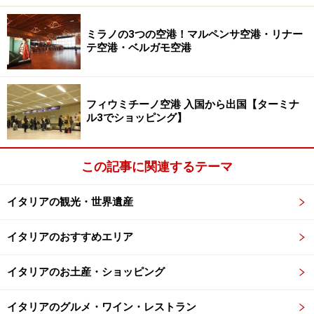
ミラノの3つの空港！マルペンサ空港・リナー
テ空港・ベルガモ空港
名前もそのものズバリな、モンティ地区にあるホテル
「Hotel dei Trulli」 (c)Ewa Kawamura
トゥルッロは、アルベロベッロ市内だけでなくプーリア
フィウミチーノ空港 入国から出国【ターミナ
ル3でショッピング】
州の各地に点在していて、近年では廃屋となったトゥル
ッロを購入し、リニューアルして別荘にするのがブーム
になっています。アルベロベッロでトゥルッロが集中し
この記事に関連するテーマ
ているのは、アイア・ピッコラ地区（Rione Aja
Piccola）とモンティ地区（Rione Monti）。アイア・ピ
イタリアの観光・世界遺産
ッコラ地区は高台の住宅街で、モンティ地区のトゥルッ
イタリアのおすすめエリア
リの密集する景色が望めます。もちろん市内にはトゥル
ッロをホテルやB&B（朝食付きの小規模な宿）に転用し
イタリアのお土産・ショッピング
た宿泊施設がいくつもあるので、そんなところで一泊す
るのも素敵ですね！
イタリアのグルメ・ワイン・レストラン