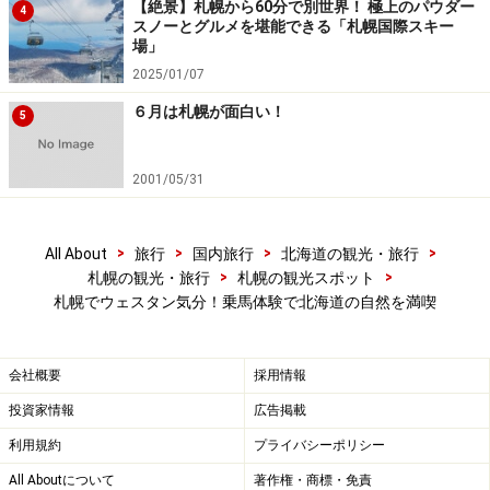
【絶景】札幌から60分で別世界！ 極上のパウダー
4
スノーとグルメを堪能できる「札幌国際スキー
場」
2025/01/07
６月は札幌が面白い！
5
2001/05/31
>
>
>
>
All About
旅行
国内旅行
北海道の観光・旅行
>
>
札幌の観光・旅行
札幌の観光スポット
札幌でウェスタン気分！乗馬体験で北海道の自然を満喫
会社概要
採用情報
投資家情報
広告掲載
利用規約
プライバシーポリシー
All Aboutについて
著作権・商標・免責