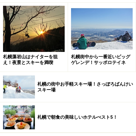
の世界に入り込んでいきます。
ゲストハウスは西部劇の世界そのもの
乗馬を楽しみながら健康に！
札幌藻岩山はナイターを狙
札幌街中から一番近いビッグ
え！夜景とスキーを満喫
ゲレンデ！サッポロテイネ
さて、今回は横浜から来られたアウトドア大好きレディ
ー、アイカさんにも取材に同行いただきました。アイカ
札幌の街中お手軽スキー場！さっぽろばんけい
さんは「自らの声で体を癒やす心音療法」を実践するサ
スキー場
ウンドセラピストとして世界的に活躍されており、乗馬
を利用した健康法
「ホースセラピー」
を国内に広める取
り組みもされています。
札幌で朝食の美味しいホテルべスト5！
乗馬を楽しみながら健康にも役立つ……。こんな一石二鳥