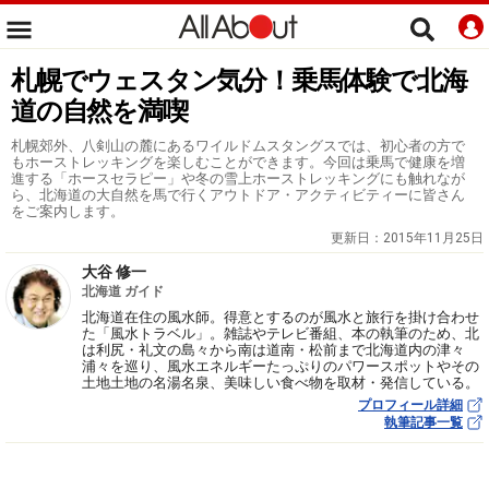
札幌でウェスタン気分！乗馬体験で北海
道の自然を満喫
札幌郊外、八剣山の麓にあるワイルドムスタングスでは、初心者の方で
もホーストレッキングを楽しむことができます。今回は乗馬で健康を増
進する「ホースセラピー」や冬の雪上ホーストレッキングにも触れなが
ら、北海道の大自然を馬で行くアウトドア・アクティビティーに皆さん
をご案内します。
更新日：
2015年11月25日
大谷 修一
北海道 ガイド
北海道在住の風水師。得意とするのが風水と旅行を掛け合わせ
た「風水トラベル」。雑誌やテレビ番組、本の執筆のため、北
は利尻・礼文の島々から南は道南・松前まで北海道内の津々
浦々を巡り、風水エネルギーたっぷりのパワースポットやその
土地土地の名湯名泉、美味しい食べ物を取材・発信している。
プロフィール詳細
執筆記事一覧