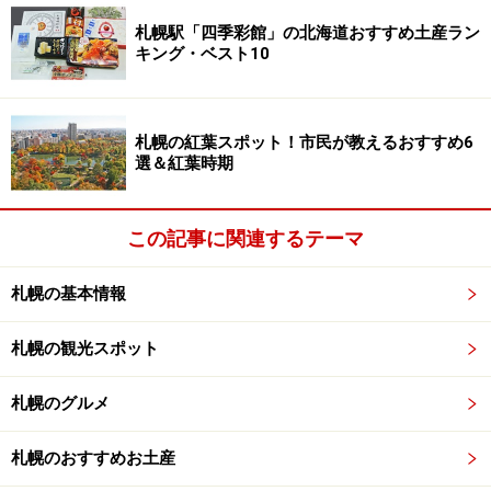
のアウトドアは、ストレス解消には持ってこい！ですよ
ね。
札幌駅「四季彩館」の北海道おすすめ土産ラン
キング・ベスト10
ホースセラピーに取り組むアイカさん
札幌の紅葉スポット！市民が教えるおすすめ6
選＆紅葉時期
（注） ホースセラピーとは
欧米で行われている動物介在療法の一つ。馬とふれあ
この記事に関連するテーマ
い、馬に乗ることによって従来のリハビリテーションで
は得られない疾患の改善に効果があると言われていま
札幌の基本情報
す。
札幌の観光スポット
――――＞
最初は乗馬の基礎練習から！
札幌のグルメ
※記事内容は執筆時点のものです。最新の内容をご確認くださ
札幌のおすすめお土産
い。