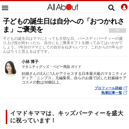
子どもの誕生日は自分への「おつかれさ
ま」ご褒美を
PR
子どもの誕生日はママにとっても大切な日。バースディパーティーの盛
り上げ役が終わったら、自分にもご褒美ギフトを贈ってみてはいかがで
しょう。1年分のママとしての自分をねぎらいつつ、これからの1年もが
んばろうと思えるはずです。
小林 博子
マタニティグッズ・ベビー用品 ガイド
妊婦さんの3人に1人がアクセスする日本最大級のマタニティメ
ディア「ニンプス」元編集長。自らのお腹で試した妊娠線ケア
コスメの数は50個以上。
プロフィール詳細
執筆記事一覧
イマドキママは、キッズパーティーを盛大
に祝っています！