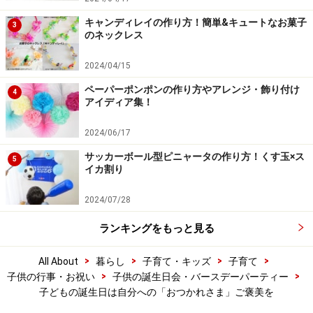
キャンディレイの作り方！簡単&キュートなお菓子
3
のネックレス
2024/04/15
ペーパーポンポンの作り方やアレンジ・飾り付け
4
アイディア集！
2024/06/17
サッカーボール型ピニャータの作り方！くす玉×ス
5
イカ割り
2024/07/28
ランキングをもっと見る
>
>
>
>
All About
暮らし
子育て・キッズ
子育て
>
>
子供の行事・お祝い
子供の誕生日会・バースデーパーティー
子どもの誕生日は自分への「おつかれさま」ご褒美を