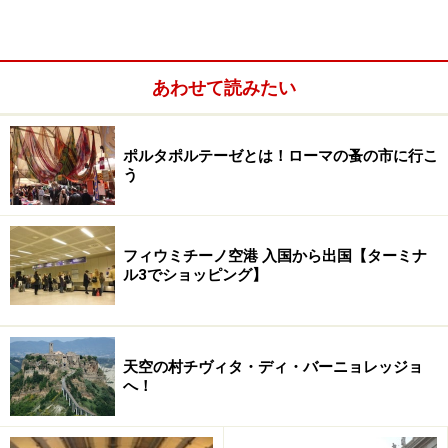
あわせて読みたい
ローマからアルテーナまでは、地下鉄Anagnina駅からバ
スが出ています。または
アウトレット
やテーマパーク
ポルタポルテーゼとは！ローマの蚤の市に行こ
Rainbow Magic Land
で有名なValmontone（ローマからは
う
電車で行けます）からもバスがありますので、買い物や
テーマパークと組み合わせてもいいかもしれませんね。
フィウミチーノ空港 入国から出国【ターミナ
ル3でショッピング】
町を散策しながらプレセーペめぐり
天空の村チヴィタ・ディ・バーニョレッジョ
へ！
家の玄関先に飾られたプレセーペ。洗濯物干しが生活感を感
じさせます