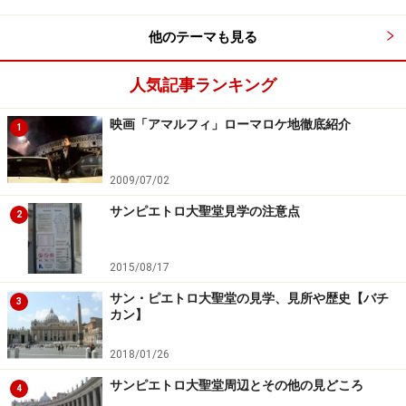
町中散策中、後ろからくる車の心配をせず、歩行者が通
他のテーマも見る
りのど真ん中を歩ける街なのです。
人気記事ランキング
そしてそんなアルテーナで大切にされてきた交通手段が
ラバ。今は観光用となっており、町の入り口にある広場
映画「アマルフィ」ローマロケ地徹底紹介
1
からラバに乗って町を一周することができます。ただ、
高いラバの背中に乗って石畳の滑りやすい階段を上り下
2009/07/02
りするので、ちょっとコワイです。冒険したい人にはお
サンピエトロ大聖堂見学の注意点
勧め。
2
2015/08/17
お土産は手作りお菓子を
サン・ピエトロ大聖堂の見学、見所や歴史【バチ
3
カン】
2018/01/26
手作りのお菓子を売る店。「買う前にまず味見を」という表
サンピエトロ大聖堂周辺とその他の見どころ
示で通行人をまず立ち止まります
4