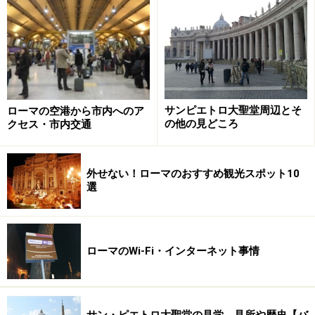
教会の中でもプレセーペの展示。テレビを使ったリサイク
ル・プレセーペです
12月が近づくと、アルテーナ市役所から「旧市街の通り
サンピエトロ大聖堂周辺とそ
ローマの空港から市内へのア
沿いに家や店を持つ住民はすべてプレセーペを展示して
の他の見どころ
クセス・市内交通
ください」とお達しが出ます。町中が協力して、店先や
個人宅の玄関先、倉庫、道端の空き地、教会と、いたる
外せない！ローマのおすすめ観光スポット10
ところにプレセーペが飾られます。通りに沿って、
選
「Presepe→」という表示があちこちに掲げられてお
り、矢印に従って行くと、たまに個人宅の倉庫や地下室
に行きつくのですが、この時期はそういったスペースも
ローマのWi-Fi・インターネット事情
アルテーナを訪問した人のために開放してあるのです。
片っ端から制覇して、お気に入りを見つけてみましょ
う。