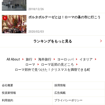
2018/12/26
ポルタポルテーゼとは！ローマの蚤の市に行こう
5
通りに台と商品を置けば、お店の開店です
2020/02/03
プレセーぺを見に来た人たちの流れを止めるのが、通り
沿いで売られるお菓子やワイン。商店が出店を出してい
ランキングをもっと見る
たり、住民が家の外にバスケットを出していたり、とい
ろいろです。
>
>
>
>
>
All About
旅行
海外旅行
ヨーロッパ
イタリア
>
>
ローマ
ローマ近郊の見どころ
例えば上の写真は教会の前にあるお店。「買いたいもの
ローマ郊外で見つけた！クリスマスを満喫できる町
があったら、まず味見してね」という売り文句で客を誘
います。売っているのは、マフィン、トッツェッティ
会社概要
採用情報
（この地方の伝統的な硬めのビスケット）ですが、一番
売れていたのは、飾りつけ用に穴があいている、ジンジ
投資家情報
広告掲載
ャーマンやクリスマスツリーの形をしたシナモンクッキ
利用規約
プライバシーポリシー