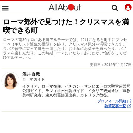
ローマ郊外で見つけた！クリスマスを満
喫できる町
ローマの南30キロにある町アルテーナでは、12月になると町中にプレセ
ーペ（キリスト誕生の模型）を飾り、クリスマス気分を満喫できます。
ラバの背中に乗って町を一周したり、お土産にお菓子を買ったり、パノ
ラマを楽しんだり。この時期ローマにいたら、あったかい恰好をしてぜ
ひアルテーナへ。
更新日：
2015年11月17日
酒井 香織
ローマ ガイド
イタリア、ローマ在住。バチカン・サンピエトロ大聖堂造営局
公認ガイド、ラツィオ州公認ガイド、イタリア観光通訳、宣教
美術研究者。東京都葛飾区出身。カトリック教徒。
プロフィール詳細
執筆記事一覧