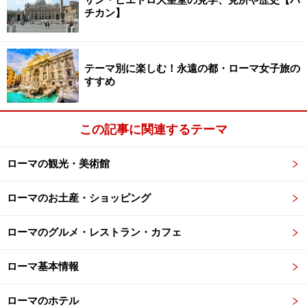
サン・ピエトロ大聖堂の見学、見所や歴史【バ
チカン】
旧市街で車両通行止めのエリアがヨーロッ
パ一広い町
テーマ別に楽しむ！永遠の都・ローマ女子旅の
すすめ
アルテーナの旧市街は石畳の階段続き。これでは車両は入れ
この記事に関連するテーマ
ませんね
ローマの観光・美術館
ローマのお土産・ショッピング
町の入り口の広場で仕事待ちするラバ
ローマのグルメ・レストラン・カフェ
人口14000人という小さな町ですが、アルテーナは「旧
市街での車両通行止めエリアがヨーロッパ一広い町」
ローマ基本情報
（10ヘクタール）として有名です。旧市街は石畳の階段
と狭い小路の連続、確かにこれでは車両は入れません。
ローマのホテル