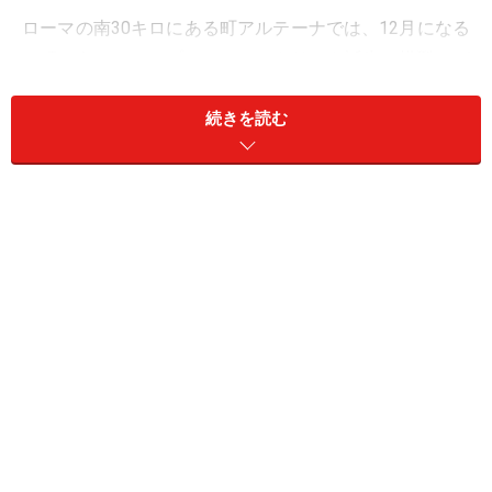
ローマの南30キロにある町アルテーナでは、12月になる
と町のあちこちにプレセーペ（キリスト誕生の模型）が
飾られ、クリスマス気分が満喫できます。
続きを読む
プレセーペが飾られるのは12月初めから1月6日まで。期
間中はイベントも盛りだくさんです。この時期ローマに
いたら、あったかい恰好をしてぜひアルテーナまで遠出
してみませんか。