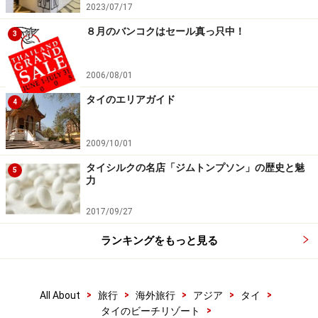
2023/07/17
８月のバンコクはセール真っ只中！
3
2006/08/01
タイのエリアガイド
4
2009/10/01
タイシルクの名店「ジムトンプソン」の歴史と魅
5
力
2017/09/27
ランキングをもっと見る
>
>
>
>
>
All About
旅行
海外旅行
アジア
タイ
>
タイのビーチリゾート