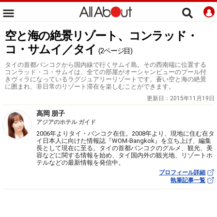
空と海の絶景リゾート、コンラッド・
コ・サムイ／タイ
(2ページ目)
タイの首都バンコクから国内線で行くサムイ島。その西南端に位置する
コンラッド・コ・サムイは、全ての部屋がオーシャンビューのプール付
きヴィラになっているラグジュアリーリゾートです。蒼い空と海の絶景
に囲まれ、非日常のリゾート滞在を楽しむことができます。
更新日：
2015年11月19日
高岡 朋子
アジアのホテル ガイド
2006年よりタイ・バンコク在住。2008年より、現地に住む在タ
イ日本人に向けた情報誌『WOM-Bangkok』を立ち上げ、編集
長として現在に至る。タイの首都バンコクのグルメ、観光、美
容などに関する情報を始め、タイ国内外の観光地、リゾートホ
テルなどの最新情報を発信中。
プロフィール詳細
執筆記事一覧