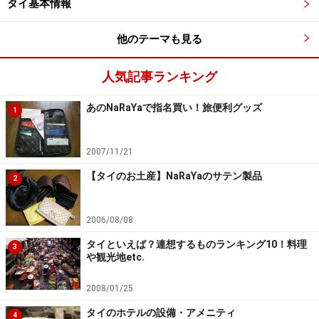
広々としたバスルーム。アメニティグッズも高級感がある
タイ基本情報
中でも天井から床まで窓ガラスをはめた２ベッドルーム
他のテーマも見る
のリビングルームは、カーテンを開けるとパノラマビュ
ーが広がり開放感があります。ちょっとした中庭が付い
人気記事ランキング
ていて、リラクゼーション空間を演出しているのも好印
あのNaRaYaで指名買い！旅便利グッズ
象。
1
アップルTV、iPodドック、Wi-Fi、iPad（ホテルサービス
2007/11/21
案内）、BOSEのサウンドシステム、とルームファシリテ
【タイのお土産】NaRaYaのサテン製品
2
ィが充実しており、不便さを感じさせないのはさすが。
また、２ベッドルームのバスルームには大きな丸いバス
2006/08/08
タブが配されており、見た瞬間に気分が上がります。
タイといえば？連想するものランキング10！料理
3
や観光地etc.
※記事内容は執筆時点のものです。最新の内容をご確認くださ
2008/01/25
い。
※海外を訪れる際には最新情報の入手に努め、「
外務省 海外安全
タイのホテルの設備・アメニティ
4