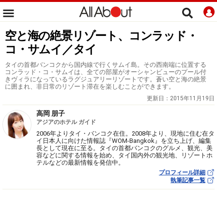
空と海の絶景リゾート、コンラッド・
コ・サムイ／タイ
タイの首都バンコクから国内線で行くサムイ島。その西南端に位置する
コンラッド・コ・サムイは、全ての部屋がオーシャンビューのプール付
きヴィラになっているラグジュアリーリゾートです。蒼い空と海の絶景
に囲まれ、非日常のリゾート滞在を楽しむことができます。
更新日：
2015年11月19日
高岡 朋子
アジアのホテル ガイド
2006年よりタイ・バンコク在住。2008年より、現地に住む在タ
イ日本人に向けた情報誌『WOM-Bangkok』を立ち上げ、編集
長として現在に至る。タイの首都バンコクのグルメ、観光、美
容などに関する情報を始め、タイ国内外の観光地、リゾートホ
テルなどの最新情報を発信中。
プロフィール詳細
執筆記事一覧