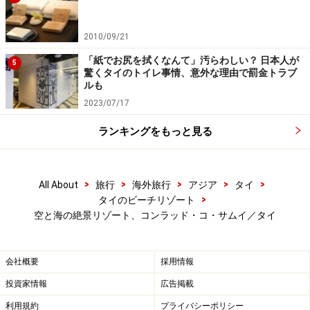
ホームページ
」を確認するなど、安全確保に十分注意を払ってく
ださい。
2010/09/21
「紙でお尻を拭くなんて」汚らわしい？ 日本人が
次のページへ
1
/
2
5
驚くタイのトイレ事情、意外な理由で罰金トラブ
ルも
2023/07/17
ランキングをもっと見る
>
>
>
>
>
All About
旅行
海外旅行
アジア
タイ
>
タイのビーチリゾート
空と海の絶景リゾート、コンラッド・コ・サムイ／タイ
会社概要
採用情報
投資家情報
広告掲載
利用規約
プライバシーポリシー