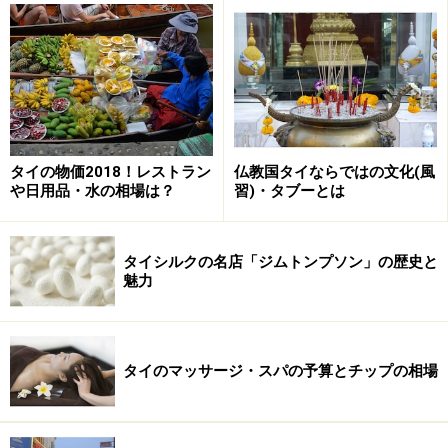
勧めのリゾートです。
さらにこちらのリゾートは、島の西側に面しているた
め、サンセットタイムもドラマティック！カクテルを片
手に黄金に煌めく水面を眺める、そんな至福のひととき
を過ごすことができます。
タイの物価2018！レストラン
仏教国タイならではの文化(風
や日用品・水の相場は？
習)・タブーとは
朝から日没まで、ダイナミックな風景が広
がるゲストルーム
タイシルクの名店「ジムトンプソン」の歴史と
魅力
タイのマッサージ・スパの予算とチップの相場
２ベッドルームのリビング。２階建て構造になっており、２
つの寝室とプールが１階に、 リビングとキッチンが２階に
ある