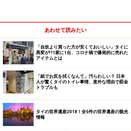
あわせて読みたい
「自炊より買った方が安くておいしい」タイに
異変が!?1家に1台、コロナ禍で爆発的に売れた
アイテムとは
サンセットタイムの太陽は一際大きく見えるから不思議
リゾートからビーチに直接アクセスすることができるの
「紙でお尻を拭くなんて」汚らわしい？ 日本
人が驚くタイのトイレ事情、意外な理由で罰金
で、そこでビーチアクティビティを楽しんだり、無料シ
トラブルも
ャトルボートで近くのマツム島まで行き、スノーケリン
グやダイビングをしたり、過ごし方は色々選べます。ま
た、ラグジュアリー・スパ・アワードを受賞した実績の
タイの世界遺産2018！全5件の世界遺産の観光
情報
あるスパを始め、レストランやキッズクラブなど、ホテ
ルファシリティも充実。カップルにもファミリーにもお