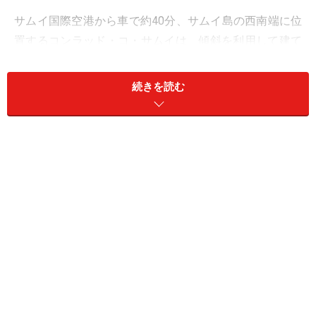
サムイ国際空港から車で約40分、サムイ島の西南端に位
置するコンラッド・コ・サムイは、傾斜を利用して建て
られたプールヴィラが並ぶ、全室オーシャンビューのリ
ゾートホテル。レセプションに着くなり、インパクトの
続きを読む
ある蒼い景色が目の前に！ アイランドリゾートならでは
の非日常感溢れる絶景に、誰もが感動してしまうラグジ
ュアリーリゾートです。