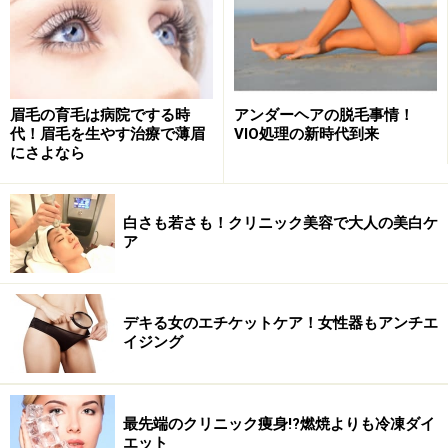
豊かな経験＆治療方法で確実な手応え！
「五本木クリニック」
今回お話を聞きに伺ったのは東急東横線 学芸大駅にあ
眉毛の育毛は病院でする時
アンダーヘアの脱毛事情！
代！眉毛を生やす治療で薄眉
VIO処理の新時代到来
る「五本木クリニック」。
にさよなら
白さも若さも！クリニック美容で大人の美白ケ
ア
様々な治療を組み合わせた「ハイブリッド若返り」に定評の
ある松下洋二先生
丁寧な手技と研究に基づくデータの蓄積で確実に結果を
デキる女のエチケットケア！女性器もアンチエ
出してくれ、クリニック定番の施術から最新治療まで、
イジング
良心的な価格で提供してくれる頼れるクリニックです。
今回お話を伺ったのがこちらの松下洋二先生。2007年に
最先端のクリニック痩身!?燃焼よりも冷凍ダイ
エット
五本木クリニックの美容診療部長に就任され、鼻の修正