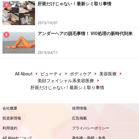
肝斑だけじゃない！最新シミ取り事情
4
2015/10/01
アンダーヘアの脱毛事情！ VIO処理の新時代到来
5
2019/04/11
>
>
>
>
All About
ビューティ
ボディケア
美容医療
>
美顔フェイシャル系美容医療
肝斑だけじゃない！最新シミ取り事情
会社概要
採用情報
投資家情報
広告掲載
利用規約
プライバシーポリシー
All Aboutについて
著作権・商標・免責