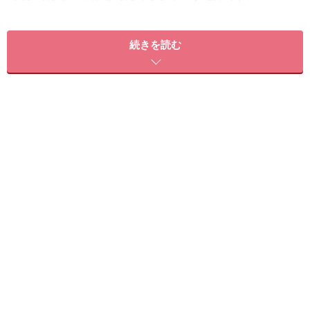
続きを読む
セルフケアでは限界があるというのが、多くの女性の実感で
す
美容女子の皆さんは美白コスメやサプリなどで日々のお
手入れに余念がないと思いますが、なかなか結果が出ず
にイライラなんてことはありませんか？