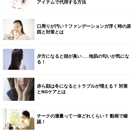
アイテムで代用する方法
口周りが汚い？ファンデーションガ浮く時の原
因と対策とは
夕方になると頭が臭い……地肌の匂いが気にな
る！
赤ら顔は冬になるとトラブルが増える？ 対策
とNGケアとは
チークの適量って一体どれくらい？ 動画で確
認！