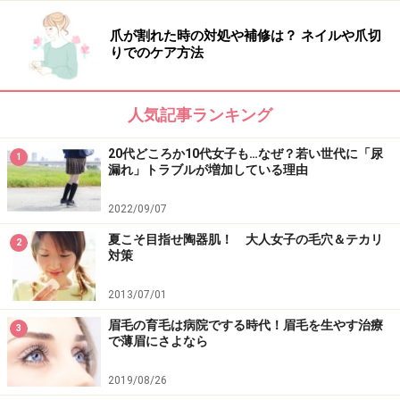
爪が割れた時の対処や補修は？ ネイルや爪切
りでのケア方法
人気記事ランキング
20代どころか10代女子も…なぜ？若い世代に「尿
1
漏れ」トラブルが増加している理由
2022/09/07
夏こそ目指せ陶器肌！ 大人女子の毛穴＆テカリ
2
対策
2013/07/01
眉毛の育毛は病院でする時代！眉毛を生やす治療
3
で薄眉にさよなら
2019/08/26