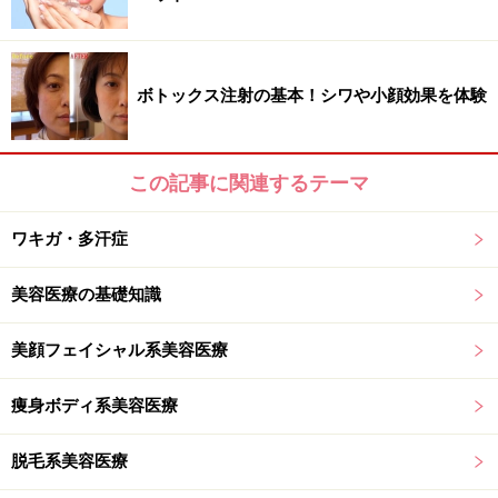
手術から各種レーザ、注射、埋入糸と組み合わせた若返
り治療等を得意とする、ライトなものからヘビーな治療
まで何でもござれのスゴ腕ドクター。
ボトックス注射の基本！シワや小顔効果を体験
この記事に関連するテーマ
ここ最近では、日本にはまだ数台しかないシミ治療のニ
ワキガ・多汗症
ューマシンも導入されたそう。早速お話を伺ってみまし
ょう！
美容医療の基礎知識
美顔フェイシャル系美容医療
原因は？ 種類は？ その治療法は？？ 気になる内容
は次のページで！
痩身ボディ系美容医療
脱毛系美容医療
※記事内容は執筆時点のものです。最新の内容をご確認くださ