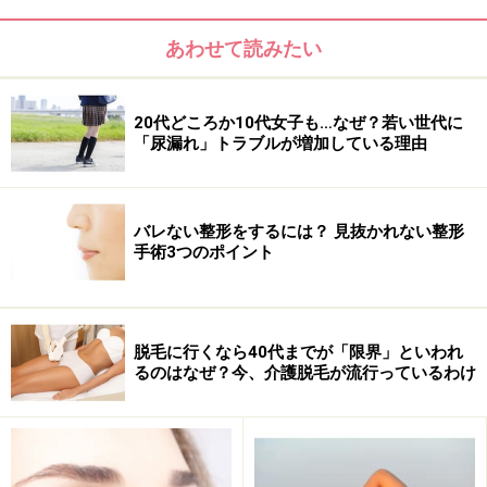
あわせて読みたい
ガイドの経験から言えば、市販品を使ったシミケアは予
20代どころか10代女子も…なぜ？若い世代に
防効果はあるものの、一度できてしまったシミに対して
「尿漏れ」トラブルが増加している理由
は解決しにくいという印象です。
バレない整形をするには？ 見抜かれない整形
手術3つのポイント
そんなときに役立つのが、やはり美容医療！
短期間で確実な効果が望めて、その後のケアの手助けも
脱毛に行くなら40代までが「限界」といわれ
してくれる。今回は美容クリニックでのシミケアについ
るのはなぜ？今、介護脱毛が流行っているわけ
て、シミができる原因からその種類、最新治療法まで掘
り下げてみましょう！