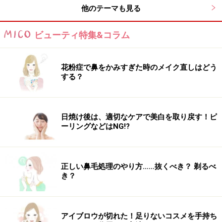
い。
他のテーマも見る
※個人の体質、また、誤った方法による実践に起因して肌荒れや
不調を引き起こす場合があります。実践の際には、必ず自身の体
質及び健康状態を十分に考慮し、正しい方法で行ってください。
ビューティ特集&コラム
また、全ての方への有効性を保証するものではありません。
花粉症で鼻をかみすぎた時のメイク直しはどう
次のページへ
1
/
3
する？
日焼け後は、適切なケアで美白を取り戻す！ピ
ーリングなどはNG!?
正しい鼻毛処理のやり方……抜くべき？ 剃るべ
き？
アイブロウが切れた！足りないコスメを手持ち