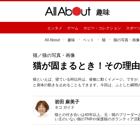
趣味
エンタメ
ゲーム
ホビー・コレクション
スポー
All About
趣味
ペット
猫
猫の写真・画像
猫
／猫の写真・画像
猫が固まるとき！その理
猫といえば、寝ている時以外は、俊敏に動くイメージ。ですが
と身体の動きを止めることもできます。今回は、ふとした瞬間
岩田 麻美子
ネコ ガイド
猫との付き合いは40年以上。元・猫のブリーダー
い主のいない猫のTNRや保護猫のボランティア活
を発信中！