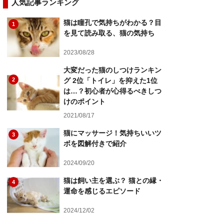
人気記事ランキング
猫は瞳孔で気持ちがわかる？目
1
を見て読み取る、猫の気持ち
2023/08/28
大変だった猫のしつけランキン
2
グ 2位「トイレ」を抑えた1位
は…？初心者が心得るべきしつ
けのポイント
2021/08/17
猫にマッサージ！気持ちいいツ
3
ボを図解付きで紹介
2024/09/20
猫は飼い主を選ぶ？ 猫との縁・
4
運命を感じるエピソード
2024/12/02