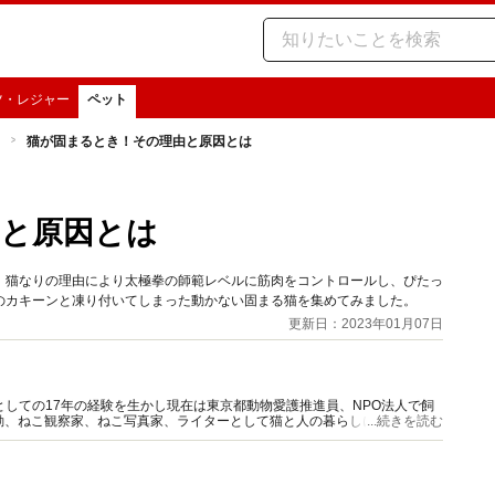
ツ・レジャー
ペット
猫が固まるとき！その理由と原因とは
由と原因とは
、猫なりの理由により太極拳の師範レベルに筋肉をコントロールし、ぴたっ
のカキーンと凍り付いてしまった動かない固まる猫を集めてみました。
更新日：2023年01月07日
としての17年の経験を生かし現在は東京都動物愛護推進員、NPO法人で飼
動、ねこ観察家、ねこ写真家、ライターとして猫と人の暮らしに役立つ情報
...続きを読む