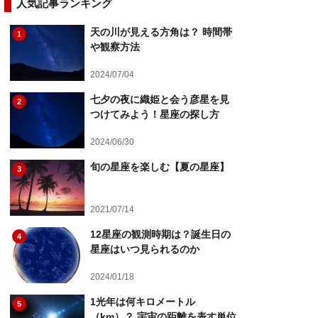
人気記事ランキング
天の川が見える方角は？ 時間帯
1
や観察方法
2024/07/04
七夕の夜に織姫と会う彦星を見
2
つけてみよう！星座の探し方
2024/06/30
旬の星座を楽しむ【夏の星座】
3
2021/07/14
12星座の観測時期は？誕生日の
4
星座はいつ見られるのか
2024/01/18
1光年は何キロメートル
5
（km）？ 宇宙の距離を表す単位