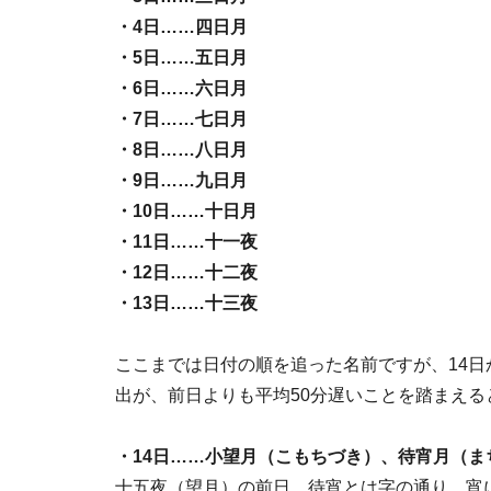
・4日……四日月
・5日……五日月
・6日……六日月
・7日……七日月
・8日……八日月
・9日……九日月
・10日……十日月
・11日……十一夜
・12日……十二夜
・13日……十三夜
ここまでは日付の順を追った名前ですが、14日
出が、前日よりも平均50分遅いことを踏まえ
・14日……小望月（こもちづき）、待宵月（ま
十五夜（望月）の前日。待宵とは字の通り、宵