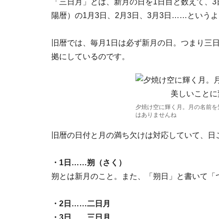
「三日月」とは、新月の日を1日目と数えて、3
陽暦）の1月3日、2月3日、3月3日……とい
旧暦では、毎月1日は必ず新月の日。つまり三
拠にしているのです。
夕焼け空に輝く月。月の名前を
はありませんね
旧暦の日付と月の満ち欠けは対応していて、日
・1日……朔（さく）
朔とは新月のこと。また、「朔日」と書いて「
・2日……二日月
・3日……三日月