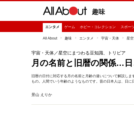
趣味
エンタメ
ゲーム
ホビー・コレクション
スポー
All About
趣味
エンタメ
宇宙・天体
星空
宇宙・天体
／星空にまつわる豆知識、トリビア
月の名前と旧暦の関係…日
旧暦の日付に対応する月の名前と月齢の違いについて解説しま
もの。人間でいう年齢のようなものです。昔の日本人は、日に
景山 えりか