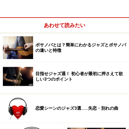
あわせて読みたい
ボサノバとは？簡単にわかるジャズとボサノバ
の違いと特徴
ゲームの流れ
目指せジャズ通！ 初心者が最初に押さえて欲
まずはAチーム、Bチーム、ジャッジの三者に分かれま
しい3つのポイント
す。
その上で、下記の順番でそれぞれチームのジャズメンを
恋愛シーンのジャズ3選……失恋・別れの曲
擁護、もしくは相手方のライバル・ジャズメンを口撃し
ます。実際にファンではなくても、ゲームですので、チ
ームのジャズメンを応援してください。そしてプレイの