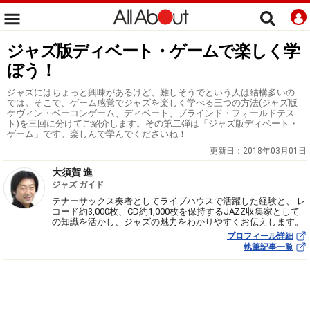
ジャズ版ディベート・ゲームで楽しく学
ぼう！
ジャズにはちょっと興味があるけど、難しそうでという人は結構多いの
では。そこで、ゲーム感覚でジャズを楽しく学べる三つの方法(ジャズ版
ケヴィン・ベーコンゲーム、ディベート、ブラインド・フォールドテス
ト)を三回に分けてご紹介します。その第二弾は「ジャズ版ディベート・
ゲーム」です。楽しんで学んでくださいね！
更新日：
2018年03月01日
大須賀 進
ジャズ ガイド
テナーサックス奏者としてライブハウスで活躍した経験と、 レ
コード約3,000枚、CD約1,000枚を保持するJAZZ収集家として
の知識を活かし、ジャズの魅力をわかりやすくお伝えします。
プロフィール詳細
執筆記事一覧