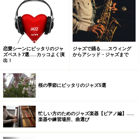
際は、否定が過ぎて悪口にならないように、愛情をもっ
て良いところを強調する、で行きましょう！
今回は、ジャズが一番華やかだった時代のライバルだっ
たテナーサックス界の大スター、「ジャズテナーの父」
恋愛シーンにピッタリのジャ
ジャズで踊る……スウィング
ホークこと「
コールマン・ホーキンス
」をAチーム(以下
ズベスト7選……カッコよく演
からアシッド・ジャズまで
ホークチーム)。同じくスウィング時代の大スター「ジャ
出！
ズテナーの大統領」プレズこと「
レスター・ヤング
」を
Bチーム(以下プレズチーム)ということでやってみましょ
う。
桜の季節にピッタリのジャズ5選
ゲームの流れは次のようになります。(ゲームは交互に進
行します。本来は両チームともに質問のフェーズがあり
忙しい方のためのジャズ楽器【ピアノ編】……
ますが、今回は割愛します)
楽器や練習場所、曲選び
1､ホークチーム立論