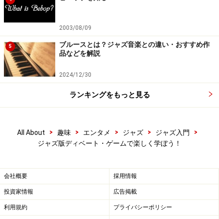
9､ジャッジによるジャッジメント
2003/08/09
いかがでしょうか。難しい感じがしますが、実際やって
ブルースとは？ジャズ音楽との違い・おすすめ作
5
みると意外と簡単。では、次のページから早速やってみ
品などを解説
ましょう！
2024/12/30
※記事内容は執筆時点のものです。最新の内容をご確認くださ
い。
ランキングをもっと見る
次のページへ
1
/
4
>
>
>
>
>
All About
趣味
エンタメ
ジャズ
ジャズ入門
ジャズ版ディベート・ゲームで楽しく学ぼう！
会社概要
採用情報
投資家情報
広告掲載
利用規約
プライバシーポリシー