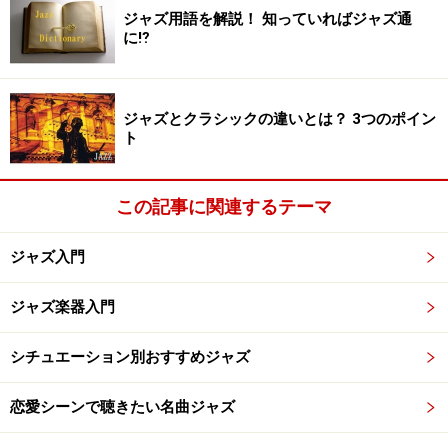
ジャズ用語を解説！ 知っていればジャズ通
ここでホークチームは、「ジャズテナーの父」と呼ばれ
に⁉
たホークがいかにすごいか、素晴らしいか、そしてプレ
ズより優れているかを立論します。
2､プレズチーム立論
ジャズとクラシックの違いとは？ 3つのポイン
ここでプレズチームは、「ジャズテナーの大統領」と呼
ト
ばれたプレズがいかにすごいか、素晴らしいか、そして
ホークより優れているかを立論します。
この記事に関連するテーマ
3､プレズチーム反論
ここで順番が入れ替わって、今度はプレズチームが、先
ジャズ入門
ほどのホークチームの立論に対して反論を行います。
4､ホークチーム反論
ジャズ楽器入門
今度はホークチームが、先ほどのプレズチームの立論に
対して反論を行います。
シチュエーション別おすすめジャズ
5､ホークチームディフェンス
恋愛シーンで聴きたい名曲ジャズ
続けてホークチームが先ほどのプレズチームの反論に対
してディフェンスをします。