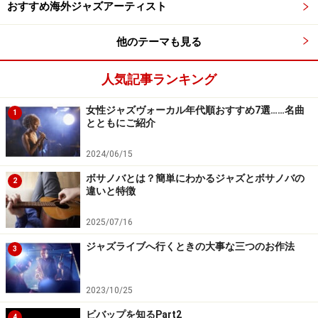
おすすめ海外ジャズアーティスト
ディフェンスのためにここでは、新しい証拠、確証の提
出も可能です。
他のテーマも見る
6､プレズチームディフェンス
今度はプレズチームが先ほどのホークチームの反論に対
人気記事ランキング
してディフェンスをします。
女性ジャズヴォーカル年代順おすすめ7選……名曲
ディフェンスのためにここでは、新しい証拠、確証の提
1
とともにご紹介
出も可能です。
7､プレズチーム最終弁論
2024/06/15
今までの経緯を含めて、ここで最後のプレズ擁護を行い
ボサノバとは？簡単にわかるジャズとボサノバの
2
違いと特徴
ます。
ここでは、新しい証拠や確証の提示はNG。今までの話を
2025/07/16
まとめる形で行います。
ジャズライブへ行くときの大事な三つのお作法
3
8､ホークチーム最終弁論
最後にホークチーム最後のホーク擁護を行います。
同じく新しい証拠や確証の提示はNG。今までの話をまと
2023/10/25
める形で行います。
ビバップを知るPart2
4