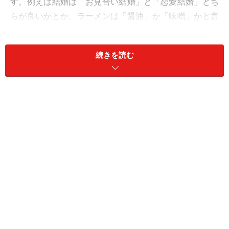
す。例えば結婚は「お見合い結婚」と「恋愛結婚」どち
らが良いかとか、ラーメンは「醤油」か「味噌」かと言
った感じです。
続きを読む
それをジャズに応用したものが「ジャズ版ディベート・
ゲーム」。ライバルとおぼしき二名のジャズメンをそれ
ぞれが擁護して、最終的にジャッジに優劣を決めてもら
うという形をとります。
場所を選ばず、三人(場合によっては二人)から始められ
ますので、気軽にできるのが特徴です。