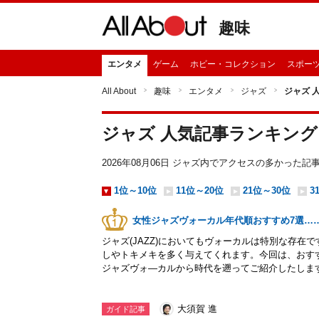
趣味
エンタメ
ゲーム
ホビー・コレクション
スポー
All About
趣味
エンタメ
ジャズ
ジャズ 
ジャズ 人気記事ランキング
2026年08月06日 ジャズ内でアクセスの多かった
1位～10位
11位～20位
21位～30位
3
女性ジャズヴォーカル年代順おすすめ7選…
ジャズ(JAZZ)においてもヴォーカルは特別な存在
しやトキメキを多く与えてくれます。今回は、おす
ジャズヴォ―カルから時代を遡ってご紹介したしま
大須賀 進
ガイド記事