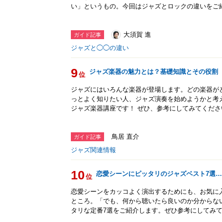
い」というもの。今回はジャズとロックの違いをご
大須賀 進
ガイド記事
ジャズと◯◯の違い
9
ジャズ楽器の魅力とは？基礎知識とその役割
位
ジャズにはいろんな楽器が登場します。どの楽器が
っとよく知りたい人、ジャズ演奏を始めようかと考
ジャズ楽器講座です！ ぜひ、参考にしてみてくださ
鳥居 直介
ガイド記事
ジャズ関連情報
10
恋愛シーンにピッタリのジャズベスト7選
位
恋愛シーンをカッコよく演出するためにも、お気に入
ところ。「でも、何から聴いたら良いのか分からな
タリな定番7選をご紹介します。ぜひ参考にしてみ