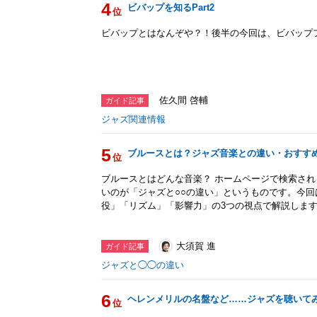
4
ビバップを知るPart2
位
ビバップとはなんぞや？！後半の今回は、ビバップ
佐久間 啓輔
ガイド記事
ジャズ関連情報
5
ブルースとは？ジャズ音楽との違い・おすす
位
ブルースとはどんな音楽？ ホームページで検索さ
いのが「ジャズと○○の違い」というものです。今
役」「リズム」「影響力」の3つの視点で解説しま
大須賀 進
ガイド記事
ジャズと◯◯の違い
6
ヘレンメリルの名盤など……ジャズを聴いて
位