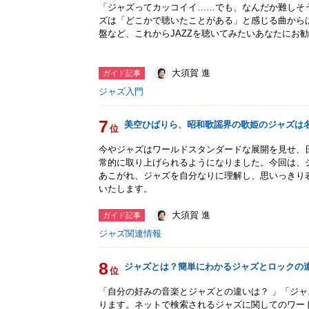
「ジャズってカッコイイ……でも、なんだか難しそ
ズは「どこかで聴いたことがある」と感じる曲から
盤など、これからJAZZを聴いてみたいあなたにお勧
大須賀 進
ガイド記事
ジャズ入門
7
美空ひばりら、昭和歌謡界の歌姫のジャズは
位
今やジャズはワールドスタンダードな展開を見せ、
常的に取り上げられるようになりました。今回は、
あこがれ、ジャズを自分なりに理解し、思いっきり
いたします。
大須賀 進
ガイド記事
ジャズ関連情報
8
ジャズとは？簡単にわかるジャズとロックの
位
「自分の好みの音楽とジャズとの違いは？ 」「ジャ
ります。ネットで検索されるジャズに関してのワー