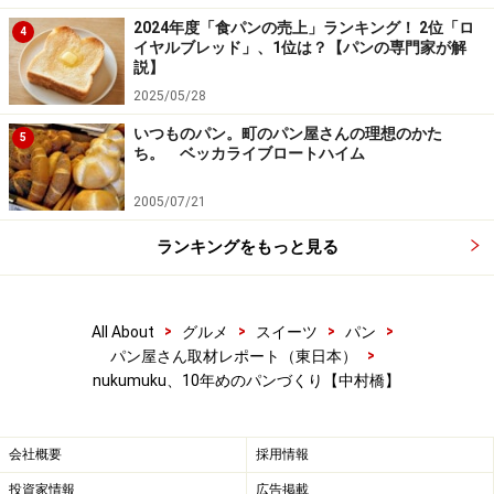
2024年度「食パンの売上」ランキング！ 2位「ロ
4
イヤルブレッド」、1位は？【パンの専門家が解
次のページへ
1
/
2
説】
2025/05/28
いつものパン。町のパン屋さんの理想のかた
5
ち。 ベッカライブロートハイム
2005/07/21
ランキングをもっと見る
>
>
>
>
All About
グルメ
スイーツ
パン
>
パン屋さん取材レポート（東日本）
nukumuku、10年めのパンづくり【中村橋】
会社概要
採用情報
投資家情報
広告掲載