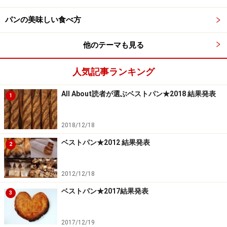
「カスタードクリームパン」（216円）はふわふわのパ
ンにたっぷりの自家製カスタード。ヌクムクのロゴマー
パンの美味しい食べ方
クにもなった人気のパンです。「チリマスタードベーコ
ンエピ」（259円）はただのエピならず。吉祥寺の人気
他のテーマも見る
店「肉山」の特製チリマスタードを使っています。ちょ
っと一口食べるつもりでもピリ辛味と旨みのあるパン生
人気記事ランキング
地の組み合わせが新鮮で、気がついたら1本食べてしま
All About読者が選ぶベストパン★2018 結果発表
1
うかも。オーガニックコーヒーは260円（ブレンド）か
らです。
2018/12/18
ベストパン★2012 結果発表
2
与儀高志さん、文美さん。文美さんは菓子職人
2012/12/18
ベストパン★2017結果発表
3
※記事内容は執筆時点のものです。最新の内容をご確認くださ
い。
※メニューや料金などのデータは、取材時または記事公開時点で
の内容です。
2017/12/19