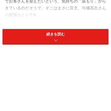
でお客さんを迎えたいという、気持ちの「温もり」から
きているのだそうで、そこはまさに店主、与儀高志さん
の部屋のようです。
イートインコーナー
続きを読む
与儀さんが趣味で集めたアメリカの昔ながらのパンメー
カー「ワンダーブレッド」や「ピルズベリー」などの看
板やキャラクターが所狭しと飾られた壁や棚、イートイ
ンスペースには「マクドナルド」のキャラクターチェ
ア。グラスは「デイリークイーン」、お皿はコレクター
垂涎、20世紀のビンテージミルクガラス「ファイアーキ
ング」……。初めて訪れた人はきっと、おもちゃ屋さんと
見まごうような店の様子にしばらく見入ってしまうこと
でしょう。