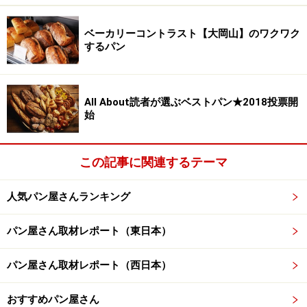
小麦粉で焼かれているのです。
ベーカリーコントラスト【大岡山】のワクワク
するパン
こんがり焼けたバゲット
「国産小麦を使うのは、小麦の性質や味がどうのという
All About読者が選ぶベストパン★2018投票開
よりも、生産者との温かな繋がりがあるからです」と与
始
儀さんは言います。「北海道へ行って、小麦農家の人た
ちが一生懸命働く姿を見たことがよかったんです。この
この記事に関連するテーマ
人の作るものを使いたい、という気持ちが大きくなっ
た。可能なら、パンの原材料はすべて知っている人のも
人気パン屋さんランキング
のを使えたらいいなと思っています。そのほうが気持ち
も入るでしょう？」
パン屋さん取材レポート（東日本）
パン屋さん取材レポート（西日本）
チリマスタードベーコンエピ
おすすめパン屋さん