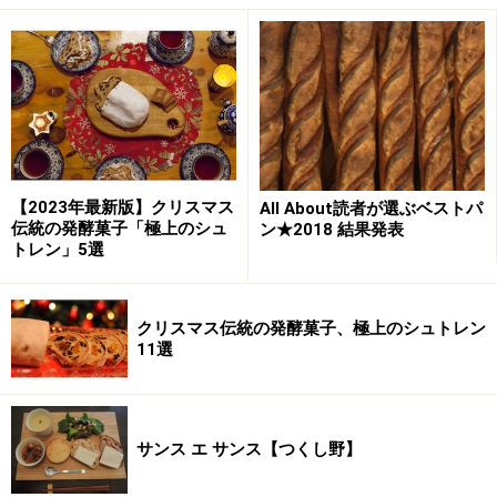
ったところでしょうか。コレクションを眺めながらイー
トインコーナーでパンを食べていると、本当に友だちの
部屋に遊びにきたような気分になってきます。
バゲット生地の「フランスパンドーナツ」は食べ応えがある
【2023年最新版】クリスマス
All About読者が選ぶベストパ
伝統の発酵菓子「極上のシュ
ン★2018 結果発表
トレン」5選
国産小麦のパンを焼く理由
クリスマス伝統の発酵菓子、極上のシュトレン
11選
旨みたっぷりのバゲットは2種類
サンス エ サンス【つくし野】
壁には小麦生産者と与儀さんの写真も貼ってあります。
ヌクムクのパンは北海道、長野や岐阜などすべて国産の