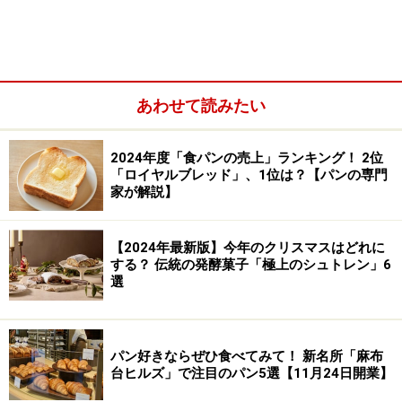
あわせて読みたい
2024年度「食パンの売上」ランキング！ 2位
「ロイヤルブレッド」、1位は？【パンの専門
家が解説】
【2024年最新版】今年のクリスマスはどれに
する？ 伝統の発酵菓子「極上のシュトレン」6
選
カスタードクリームパンとチリマスタードベーコンエピ
パン好きならぜひ食べてみて！ 新名所「麻布
これらのアメリカンコレクティブルとヌクムクのパンや
台ヒルズ」で注目のパン5選【11月24日開業】
お菓子との共通項は陽気なトーン。底抜けの明るさとい