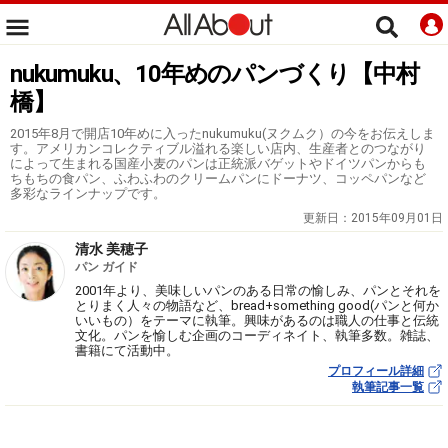
nukumuku、10年めのパンづくり【中村
橋】
2015年8月で開店10年めに入ったnukumuku(ヌクムク）の今をお伝えしま
す。アメリカンコレクティブル溢れる楽しい店内、生産者とのつながり
によって生まれる国産小麦のパンは正統派バゲットやドイツパンからも
ちもちの食パン、ふわふわのクリームパンにドーナツ、コッペパンなど
多彩なラインナップです。
更新日：
2015年09月01日
清水 美穂子
パン ガイド
2001年より、美味しいパンのある日常の愉しみ、パンとそれを
とりまく人々の物語など、bread+something good(パンと何か
いいもの）をテーマに執筆。興味があるのは職人の仕事と伝統
文化。パンを愉しむ企画のコーディネイト、執筆多数。雑誌、
書籍にて活動中。
プロフィール詳細
執筆記事一覧