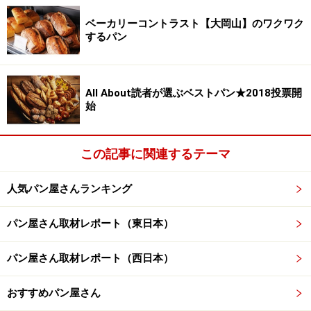
ベーカリーコントラスト【大岡山】のワクワク
ヨシダベーカリーのパンはどれも「シンプル」なのだけ
するパン
れど、そう一言では片付けられない。わたしは、これは
国産小麦の素顔だと思いました。素っぴんでも美人。ノ
ーメイクで結構なのだと。
All About読者が選ぶベストパン★2018投票開
始
※記事内容は執筆時点のものです。最新の内容をご確認くださ
い。
この記事に関連するテーマ
※メニューや料金などのデータは、取材時または記事公開時点で
の内容です。
人気パン屋さんランキング
次のページへ
1
/
2
パン屋さん取材レポート（東日本）
パン屋さん取材レポート（西日本）
おすすめパン屋さん