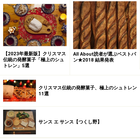
パン「キタノカオリ」（360円）は、もっちりとした弾
力と甘味、そしてカスタードのような黄色みがかった、
ふんわりとした生地。小さいのは食パンの一番おいしい
部分「ミミ」がたくさん食べられるように、なのだと
か。
【2023年最新版】クリスマス
All About読者が選ぶベストパ
伝統の発酵菓子「極上のシュ
ン★2018 結果発表
サンドイッチやタルティーヌも
トレン」5選
同じ大きさの焼き色のついていない白い食パンは、砂糖
控えめのパン。あんぱんなど、菓子パンの生地にも使わ
クリスマス伝統の発酵菓子、極上のシュトレン
11選
れています。これが想像していた味と違って、バゲット
のようにシンプルなのに力強く、奥ゆきがある。乳製品
としてバターのみが使われています。
サンス エ サンス【つくし野】
ミルククリームとさっぱりした生地のバランスが絶妙