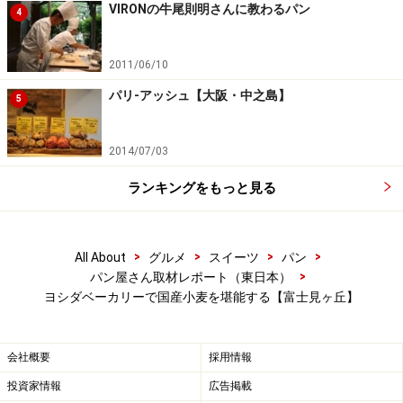
VIRONの牛尾則明さんに教わるパン
4
2011/06/10
パリ-アッシュ【大阪・中之島】
5
2014/07/03
ランキングをもっと見る
>
>
>
>
All About
グルメ
スイーツ
パン
>
パン屋さん取材レポート（東日本）
ヨシダベーカリーで国産小麦を堪能する【富士見ヶ丘】
会社概要
採用情報
投資家情報
広告掲載