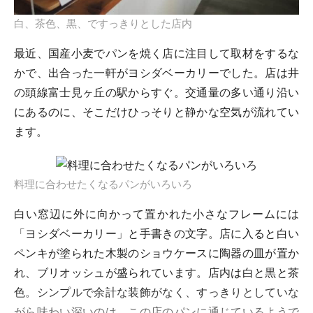
白、茶色、黒、ですっきりとした店内
最近、国産小麦でパンを焼く店に注目して取材をするな
かで、出合った一軒がヨシダベーカリーでした。店は井
の頭線富士見ヶ丘の駅からすぐ。交通量の多い通り沿い
にあるのに、そこだけひっそりと静かな空気が流れてい
ます。
料理に合わせたくなるパンがいろいろ
白い窓辺に外に向かって置かれた小さなフレームには
「ヨシダベーカリー」と手書きの文字。店に入ると白い
ペンキが塗られた木製のショウケースに陶器の皿が置か
れ、ブリオッシュが盛られています。店内は白と黒と茶
色。シンプルで余計な装飾がなく、すっきりとしていな
がら味わい深いのは、この店のパンに通じているようで