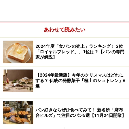
コックコートにコック帽をかぶっているのは、店主の吉
田稔さん。昔ながらの変わらぬパン屋さんのイメージ、
だけれどひとつひとつのパンは吉田製2015年型。昨年、
あわせて読みたい
2014年からすべて日本の小麦でつくられています。
2024年度「食パンの売上」ランキング！ 2位
「ロイヤルブレッド」、1位は？【パンの専門
白いショウケースが味わい深い
家が解説】
「国産小麦には香りや味がある」という吉田さん。「プ
【2024年最新版】今年のクリスマスはどれに
レーンなパンが好きで、生地そのままでおいしいような
する？ 伝統の発酵菓子「極上のシュトレン」6
パンが作りたいと思っています。とくにキタノカオリは
選
それに適している。この食パンを食べてみてください」
パン好きならぜひ食べてみて！ 新名所「麻布
「キタノカオリ」食パン
台ヒルズ」で注目のパン5選【11月24日開業】
普通サイズの食パンもあるけれど、いちおしの小さな食