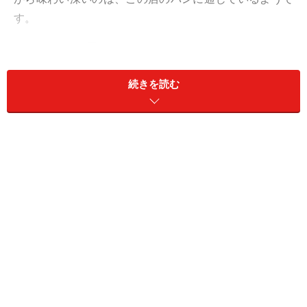
す。
バゲットリュスティック
続きを読む
「フランスパンください」と年配の女性客が指差したの
は「バゲットリュスティック」（200円）。バゲットに
してはちょっと太めでバタールほども長くない、小ぶり
のそのパンはこの店のバゲットの役割を担っています。
これはおいしいうちに食べきって、また買いに来たくな
る（実際すぐにまた買いに行ってしまった）大きさで
す。味が濃厚でパンチがきいている。同じリーンな生地
でも「チャバタ」はライトでやさしく、みずみずしい味
わいです。
バゲットリュスティック断面