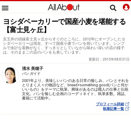
ヨシダベーカリーで国産小麦を堪能する
【富士見ヶ丘】
京王井の頭線富士見ヶ丘からすぐのところに、2012年にオープンしたヨ
シダベーカリーは現在、すべて国産小麦でパンを焼いています。シンプ
ルで余計な装飾がなく、すっきりとしていながら味わい深いの店の様子
は、そのままこの店のパンをも表しています。
更新日：
2015年08月31日
清水 美穂子
パン ガイド
2001年より、美味しいパンのある日常の愉しみ、パンとそれを
とりまく人々の物語など、bread+something good(パンと何か
いいもの）をテーマに執筆。興味があるのは職人の仕事と伝統
文化。パンを愉しむ企画のコーディネイト、執筆多数。雑誌、
書籍にて活動中。
プロフィール詳細
執筆記事一覧