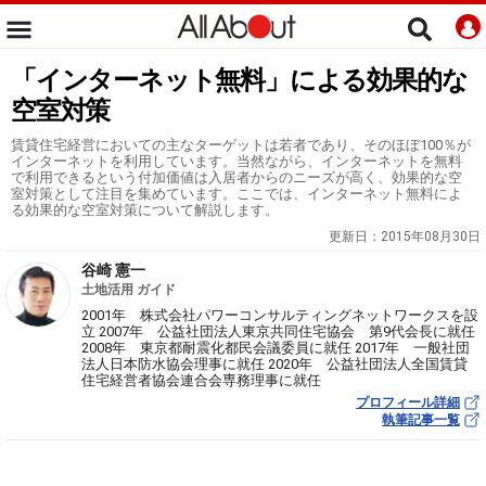
「インターネット無料」による効果的な
空室対策
賃貸住宅経営においての主なターゲットは若者であり、そのほぼ100％が
インターネットを利用しています。当然ながら、インターネットを無料
で利用できるという付加価値は入居者からのニーズが高く、効果的な空
室対策として注目を集めています。ここでは、インターネット無料によ
る効果的な空室対策について解説します。
更新日：
2015年08月30日
谷崎 憲一
土地活用 ガイド
2001年 株式会社パワーコンサルティングネットワークスを設
立 2007年 公益社団法人東京共同住宅協会 第9代会長に就任
2008年 東京都耐震化都民会議委員に就任 2017年 一般社団
法人日本防水協会理事に就任 2020年 公益社団法人全国賃貸
住宅経営者協会連合会専務理事に就任
プロフィール詳細
執筆記事一覧