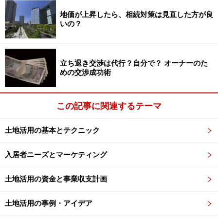
っては、一見、インターネット無料は意味が無いように
地価が上昇したら、相続対策は見直した方が良
も思えます。
いの？
しかし、現実にはスマートフォンの場合、利用データ量
による速度制限がかかってしまう上、インターネットの
立ち退き交渉は代行？自分で？ オーナーのた
接続スピードも遅いという問題点があります。
めの交渉成功術
例えば、動画などのデータ量の大きいサイトを利用した
場合、一日20分程度の視聴で速度制限にかかってしまう
この記事に関連するテーマ
可能性があり、スマートフォンを多用する方にとって
は、充分な利用条件とは言えません。
土地活用の基本とテクニック
その為、多くの利用者が、固定インターネットで無線
入居者ニーズとマーケティング
LANを利用しているのが現状であり、スマートフォン中
土地活用の資金と事業収支計画
心の利用者にとっても、インターネット無料は重宝され
るサービスなのです。
土地活用の事例・アイデア