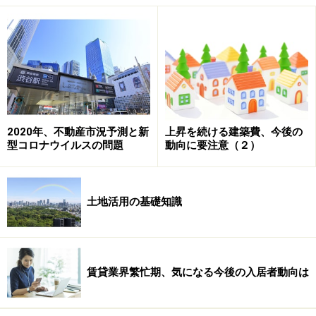
室対策として非常に高い効果が期待できます。但し、建
物の状況によって導入できないケースもある為、事業者
にしっかりと確認をするようにしましょう。
入居者に人気の設備ランキング
2020年、不動産市況予測と新
上昇を続ける建築費、今後の
型コロナウイルスの問題
動向に要注意（２）
スマートフォン利用者に対しても有効なの
か
パソコンではなくスマートフォンでインターネットを利
土地活用の基礎知識
用する若者も少なくなく、そのような方にはインターネ
ット無料は必要ないのではないかという声も聞かれま
す。
賃貸業界繁忙期、気になる今後の入居者動向は
確かに、スマートフォンさえあればインターネットへの
接続は可能であり、パソコンをあまり利用しない方にと