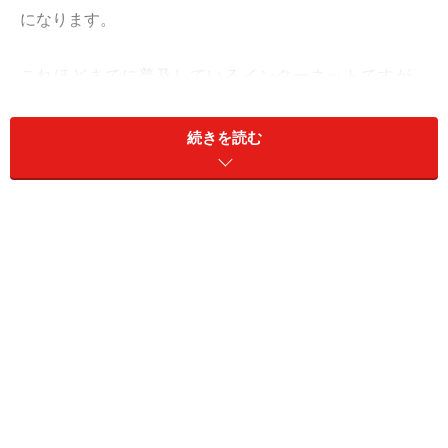
になります。
これほどまでに普及しているインターネットですが、
「インターネット無料」を取り入れている賃貸住宅はま
だまだ少ないのが現状です。ここでは、インターネット
続きを読む
無料を利用した空室対策について解説します。
入居者に人気の「インターネット無料」
全国賃貸住宅新聞の調査によれば、「インターネット無
料」は、単身者からもファミリーからも高い支持を得て
おり、非常に人気の高い設備であるという結果が出てい
ます。