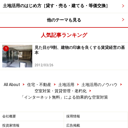
土地活用のはじめ方［貸す・売る・建てる・等価交換］
設備だけでなく管理も意識すること
他のテーマも見る
IT技術は急速に進化し続けており、それに伴い、入居者
のニーズや賃貸住宅市場を取り巻く環境も刻々と変化し
人気記事ランキング
ています。オーナーさんには、常にアンテナを高く張
り、入居者が何を求めているかをしっかりとキャッチす
見た目が9割、建物の印象を良くする賃貸経営の基
1
本
る努力が求められます。
2012/03/26
しかし、どれだけ時代が変化しても、「丁寧な日常清
掃」や「迅速なクレーム対応」といった基本的なニーズ
>
>
>
>
All About
住宅・不動産
土地活用
土地活用のノウハウ
が変わることはありません。満室経営を目指すのであれ
>
空室対策・賃貸管理・老朽化
ば、入居者の求める設備だけでなく、入居者の求める管
「インターネット無料」による効果的な空室対策
理についても意識して頂ければと思います。
※記事内容は執筆時点のものです。最新の内容をご確認くださ
会社概要
採用情報
い。
投資家情報
広告掲載