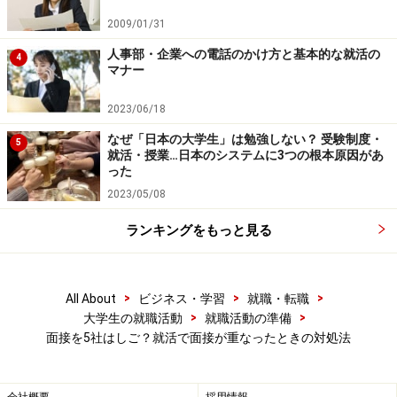
上の社員に話を聞けたそうです。企業の理解が深まり志
2009/01/31
望動機にも説得力が出せた、ということで第一志望だっ
人事部・企業への電話のかけ方と基本的な就活の
たその会社に内定しました。
4
マナー
それでも動かせない時は優先順位を決める
2023/06/18
なぜ「日本の大学生」は勉強しない？ 受験制度・
過去にあった先輩の事例を挙げましたが、もちろん企業
5
就活・授業…日本のシステムに3つの根本原因があ
の状況によって対応は異なるので、選考の予定が重なっ
った
てしまうときは当然出てくるでしょう。その時は、やは
2023/05/08
り優先順位と選考ステップに合わせて選択する必要があ
ランキングをもっと見る
ります。
一般的に、面接のステップが進むほど人数が絞られてい
>
>
>
All About
ビジネス・学習
就職・転職
>
>
き役職の高い人の予定を調整していくので、日程に融通
大学生の就職活動
就職活動の準備
面接を5社はしご？就活で面接が重なったときの対処法
がきかなくなります。逆に、説明会やグループ面接は、
複数名が対象になるので、先ほどのYさんの事例のよう
に満席の日程でも参加できることがあります。自分の志