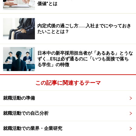
価値”とは
たという用意周到ぶりで予定通り訪問を果たしました。
その後、第一志望の鉄道会社に内定しています。
内定式後の過ごし方……入社までにやっておき
たいこととは？
地方から参加し、説明会の後にそのまま面
接をしてもらった
日本中の新卒採用担当者が「あるある」とうな
ずく…ESは必ず通るのに「いつも面接で落ち
面接が重なったわけではありませんが、名古屋から東京
る学生」の特徴
のWeb制作会社の説明会に参加したTさん。遠方から出
て来られるタイミングが限られていたので、説明会後に
この記事に関連するテーマ
人事に交渉したところ、次の選考ステップである面接ま
で進めてもらうことができました。結果的にその会社に
就職活動の準備
入社し、Tさんは大活躍しています。
就職活動での自己分析
就職活動での業界・企業研究