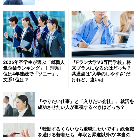
もらうことができました。
電車とタクシーを駆使して5社の面接をはし
ごした
選考ピーク時、朝、昼、夜と3社の選考をハシゴする人
はよくいますが、1日で5社の面接予定をこなすツワモノ
2026年卒学生が選ぶ「就職人
「Fラン大学VS専門学校」将
もいました。Aさんは一番忙しい日には選考から面談ま
気企業ランキング」！ 理系1
来プラスになるのはどっち？
位は4年連続で「ソニー」、
共通点は“入学のしやすさ”だ
で5社の予定が入っていました。他の人だったら予定を
文系1位は？
けれど、違いは…
こんなに入れられないよと根を上げてしまうくらいのハ
ードな予定。
「やりたい仕事」と「入りたい会社」、就活を
成功させたい人が重視するべきはどっち？
しかしAさんは「全部参加します」と、この1日を遅刻せ
ず完遂するため、旅行代理店顔負けの行動スケジュール
を組んでいました。スムーズに乗継できるように電車の
「転勤するくらいなら退職したいです」総合職
を避ける若者たち…年収と昇進以外の“本当の
降り口の下調べから、タクシーの手配まで事前にしてい