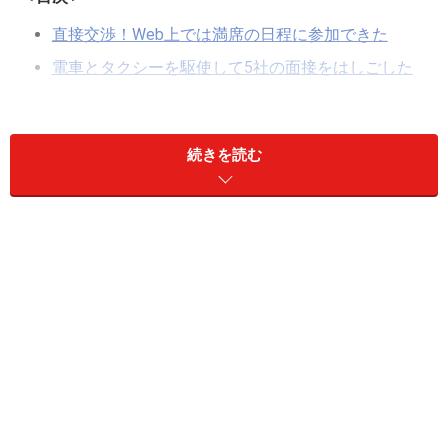
直接交渉！Web上では満席の日程に参加できた
電車とタクシーを駆使して5社の面接をはしごした
地方から参加し、説明会の後にそのまま面接をして
もらった
続きを読む
自分から「おかわり」をした人も！
それでも動かせない時は優先順位を決める
受け身でなく、自分からもリクエストする姿勢をも
つ