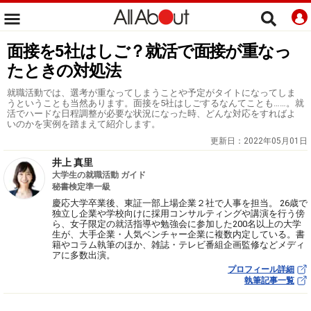
面接を5社はしご？就活で面接が重なっ
たときの対処法
就職活動では、選考が重なってしまうことや予定がタイトになってしま
うということも当然あります。面接を5社はしごするなんてことも……。就
活でハードな日程調整が必要な状況になった時、どんな対応をすればよ
いのかを実例を踏まえて紹介します。
更新日：
2022年05月01日
井上 真里
大学生の就職活動 ガイド
秘書検定準一級
慶応大学卒業後、東証一部上場企業２社で人事を担当。 26歳で
独立し企業や学校向けに採用コンサルティングや講演を行う傍
ら、女子限定の就活指導や勉強会に参加した200名以上の大学
生が、大手企業・人気ベンチャー企業に複数内定している。書
籍やコラム執筆のほか、雑誌・テレビ番組企画監修などメディ
アに多数出演。
プロフィール詳細
執筆記事一覧