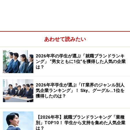
あわせて読みたい
直接交渉！Web上では満席の日程に参加で
きた
2026年卒の学生が選ぶ「就職ブランドランキ
ある大手不動産会社の一次選考の通過連絡をうけたYさ
ング」 “男女ともに1位”を獲得した人気の企業
は？
ん。数時間後にマイページから面接日程を確認したら、
すでに１つの枠を残してほかの日程は満席。しかしその
2026年卒学生が選ぶ「IT業界のジャンル別人
唯一空いていた枠は、他社の選考に時間帯が重なってい
気企業ランキング」！ Sky、グーグル…1位を
て、一次面接でもう諦めなければいけないのか……とピン
獲得したのは？
チに！
【2026年卒】就職ブランドランキング「業種
しかし、そこであきらめずに人事の方に直接電話して相
別」TOP10！ 学生から支持を集めた人気企業
談したところ、Web上では満席だった日程に参加させて
は？