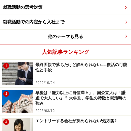
就職活動の選考対策
就職活動での内定から入社まで
他のテーマも見る
人気記事ランキング
最終面接で落ちたけど諦められない……復活の可能
1
性と手段
自分から「おかわり」をした人も！
2022/10/04
会社の理解を深める機会が持てないくらい面接回数が少
ない、ということで面接に進む前に、参加した社員質問
早慶は「能力以上に自信満々」、国公立大は「謙
2
虚で大人しい」？ 大学別、学生の特徴と就活時の
会にもう一度参加できないかをお願いして社員から話を
強み
聞く機会を増やしてもらった人もいます。
2023/03/10
エントリーする会社が決められない!処方箋2
3
結果的に、その人は社員質問会に3回参加して、20名以